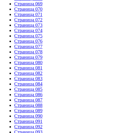
Страница 069
Страница 070
Страница 071
Страница 072
Страница 073
Страница 074
Страница 075
Страница 076
Страница 077
Страница 078
Страница 079
Страница 080
Страница 081
Страница 082
Страница 083
Страница 084
Страница 085
Страница 086
Страница 087
Страница 088
Страница 089
Страница 090
Страница 091
Страница 092
Страница 093