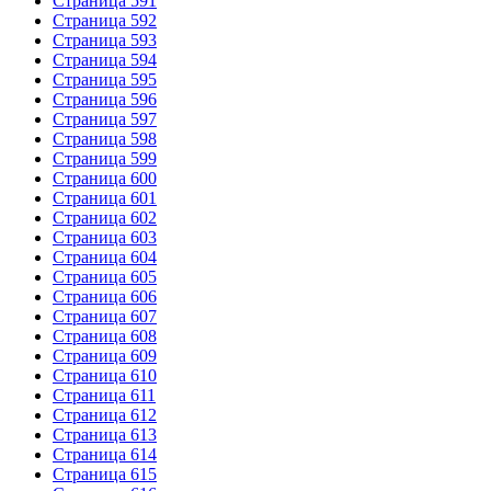
Страница 591
Страница 592
Страница 593
Страница 594
Страница 595
Страница 596
Страница 597
Страница 598
Страница 599
Страница 600
Страница 601
Страница 602
Страница 603
Страница 604
Страница 605
Страница 606
Страница 607
Страница 608
Страница 609
Страница 610
Страница 611
Страница 612
Страница 613
Страница 614
Страница 615