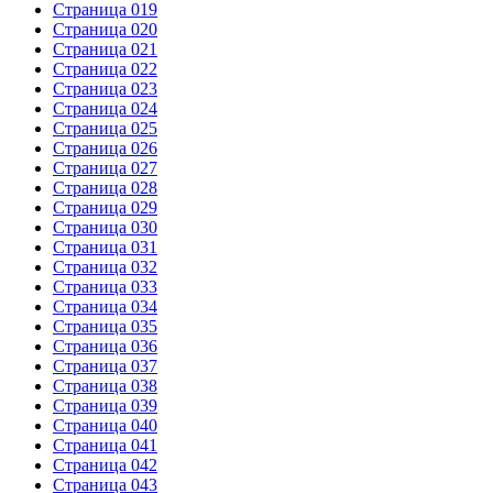
Страница 019
Страница 020
Страница 021
Страница 022
Страница 023
Страница 024
Страница 025
Страница 026
Страница 027
Страница 028
Страница 029
Страница 030
Страница 031
Страница 032
Страница 033
Страница 034
Страница 035
Страница 036
Страница 037
Страница 038
Страница 039
Страница 040
Страница 041
Страница 042
Страница 043