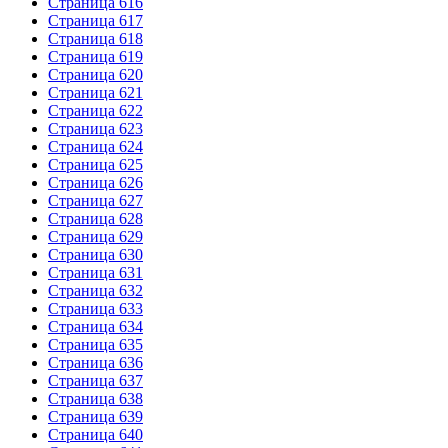
Страница 616
Страница 617
Страница 618
Страница 619
Страница 620
Страница 621
Страница 622
Страница 623
Страница 624
Страница 625
Страница 626
Страница 627
Страница 628
Страница 629
Страница 630
Страница 631
Страница 632
Страница 633
Страница 634
Страница 635
Страница 636
Страница 637
Страница 638
Страница 639
Страница 640