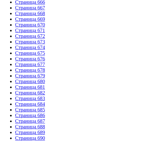
Страница 666
Страница 667
Страница 668
Страница 669
Страница 670
Страница 671
Страница 672
Страница 673
Страница 674
Страница 675
Страница 676
Страница 677
Страница 678
Страница 679
Страница 680
Страница 681
Страница 682
Страница 683
Страница 684
Страница 685
Страница 686
Страница 687
Страница 688
Страница 689
Страница 690