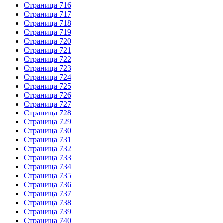
Страница 716
Страница 717
Страница 718
Страница 719
Страница 720
Страница 721
Страница 722
Страница 723
Страница 724
Страница 725
Страница 726
Страница 727
Страница 728
Страница 729
Страница 730
Страница 731
Страница 732
Страница 733
Страница 734
Страница 735
Страница 736
Страница 737
Страница 738
Страница 739
Страница 740