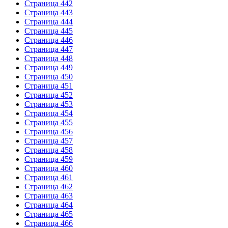
Страница 442
Страница 443
Страница 444
Страница 445
Страница 446
Страница 447
Страница 448
Страница 449
Страница 450
Страница 451
Страница 452
Страница 453
Страница 454
Страница 455
Страница 456
Страница 457
Страница 458
Страница 459
Страница 460
Страница 461
Страница 462
Страница 463
Страница 464
Страница 465
Страница 466