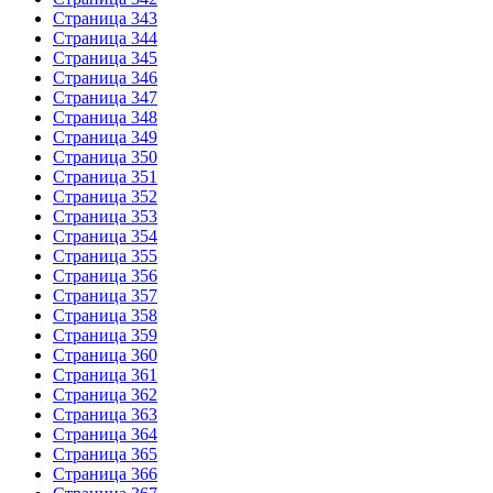
Страница 343
Страница 344
Страница 345
Страница 346
Страница 347
Страница 348
Страница 349
Страница 350
Страница 351
Страница 352
Страница 353
Страница 354
Страница 355
Страница 356
Страница 357
Страница 358
Страница 359
Страница 360
Страница 361
Страница 362
Страница 363
Страница 364
Страница 365
Страница 366