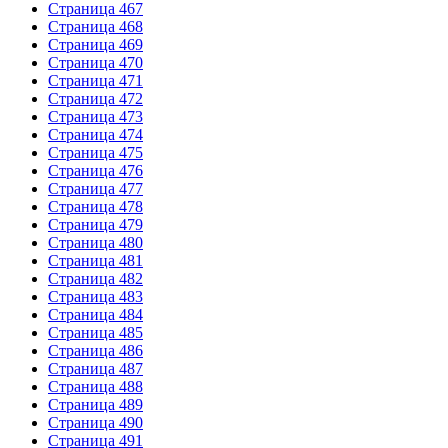
Страница 467
Страница 468
Страница 469
Страница 470
Страница 471
Страница 472
Страница 473
Страница 474
Страница 475
Страница 476
Страница 477
Страница 478
Страница 479
Страница 480
Страница 481
Страница 482
Страница 483
Страница 484
Страница 485
Страница 486
Страница 487
Страница 488
Страница 489
Страница 490
Страница 491