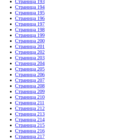
Страница 193
Страница 194
Страница 195
Страница 196
Страница 197
Страница 198
Страница 199
Страница 200
Страница 201
Страница 202
Страница 203
Страница 204
Страница 205
Страница 206
Страница 207
Страница 208
Страница 209
Страница 210
Страница 211
Страница 212
Страница 213
Страница 214
Страница 215
Страница 216
Страница 217