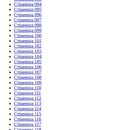
Страница 094
Страница 095
Страница 096
Страница 097
Страница 098
Страница 099
Страница 100
Страница 101
Страница 102
Страница 103
Страница 104
Страница 105
Страница 106
Страница 107
Страница 108
Страница 109
Страница 110
Страница 111
Страница 112
Страница 113
Страница 114
Страница 115
Страница 116
Страница 117
Страница 118