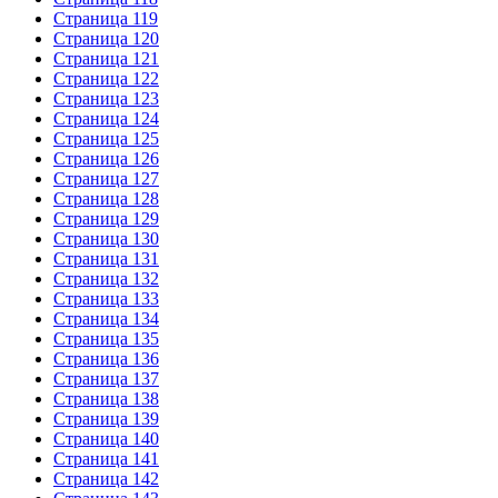
Страница 119
Страница 120
Страница 121
Страница 122
Страница 123
Страница 124
Страница 125
Страница 126
Страница 127
Страница 128
Страница 129
Страница 130
Страница 131
Страница 132
Страница 133
Страница 134
Страница 135
Страница 136
Страница 137
Страница 138
Страница 139
Страница 140
Страница 141
Страница 142