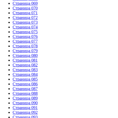
Страница 069
Страница 070
Страница 071
Страница 072
Страница 073
Страница 074
Страница 075
Страница 076
Страница 077
Страница 078
Страница 079
Страница 080
Страница 081
Страница 082
Страница 083
Страница 084
Страница 085
Страница 086
Страница 087
Страница 088
Страница 089
Страница 090
Страница 091
Страница 092
Страница 093