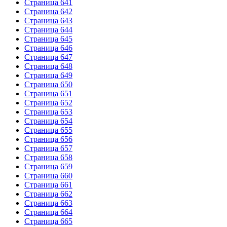
Страница 641
Страница 642
Страница 643
Страница 644
Страница 645
Страница 646
Страница 647
Страница 648
Страница 649
Страница 650
Страница 651
Страница 652
Страница 653
Страница 654
Страница 655
Страница 656
Страница 657
Страница 658
Страница 659
Страница 660
Страница 661
Страница 662
Страница 663
Страница 664
Страница 665