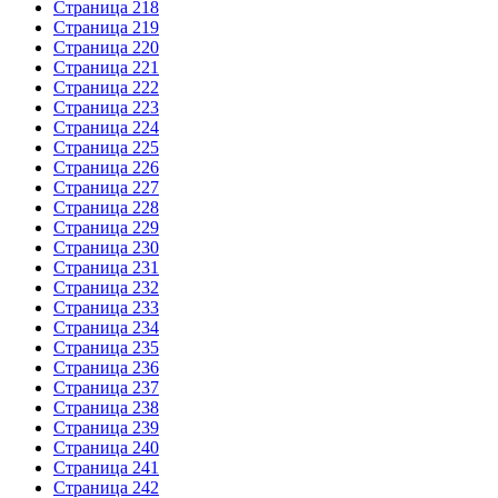
Страница 218
Страница 219
Страница 220
Страница 221
Страница 222
Страница 223
Страница 224
Страница 225
Страница 226
Страница 227
Страница 228
Страница 229
Страница 230
Страница 231
Страница 232
Страница 233
Страница 234
Страница 235
Страница 236
Страница 237
Страница 238
Страница 239
Страница 240
Страница 241
Страница 242