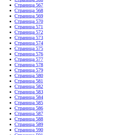
Страница 567
Страница 568
Страница 569
Страница 570
Страница 571
Страница 572
Страница 573
Страница 574
Страница 575
Страница 576
Страница 577
Страница 578
Страница 579
Страница 580
Страница 581
Страница 582
Страница 583
Страница 584
Страница 585
Страница 586
Страница 587
Страница 588
Страница 589
Страница 590