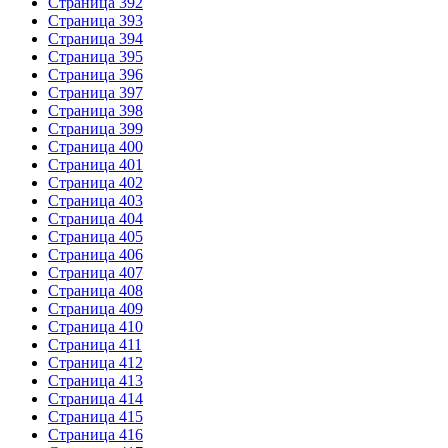
Страница 392
Страница 393
Страница 394
Страница 395
Страница 396
Страница 397
Страница 398
Страница 399
Страница 400
Страница 401
Страница 402
Страница 403
Страница 404
Страница 405
Страница 406
Страница 407
Страница 408
Страница 409
Страница 410
Страница 411
Страница 412
Страница 413
Страница 414
Страница 415
Страница 416