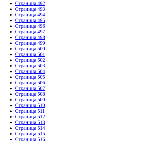
Страница 492
Страница 493
Страница 494
Страница 495
Страница 496
Страница 497
Страница 498
Страница 499
Страница 500
Страница 501
Страница 502
Страница 503
Страница 504
Страница 505
Страница 506
Страница 507
Страница 508
Страница 509
Страница 510
Страница 511
Страница 512
Страница 513
Страница 514
Страница 515
Страница 516