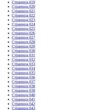
Страница 019
Страница 020
Страница 021
Страница 022
Страница 023
Страница 024
Страница 025
Страница 026
Страница 027
Страница 028
Страница 029
Страница 030
Страница 031
Страница 032
Страница 033
Страница 034
Страница 035
Страница 036
Страница 037
Страница 038
Страница 039
Страница 040
Страница 041
Страница 042
Страница 043