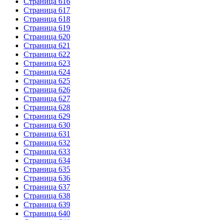
Страница 616
Страница 617
Страница 618
Страница 619
Страница 620
Страница 621
Страница 622
Страница 623
Страница 624
Страница 625
Страница 626
Страница 627
Страница 628
Страница 629
Страница 630
Страница 631
Страница 632
Страница 633
Страница 634
Страница 635
Страница 636
Страница 637
Страница 638
Страница 639
Страница 640