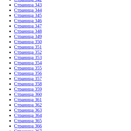
Страница 343
Страница 344
Страница 345
Страница 346
Страница 347
Страница 348
Страница 349
Страница 350
Страница 351
Страница 352
Страница 353
Страница 354
Страница 355
Страница 356
Страница 357
Страница 358
Страница 359
Страница 360
Страница 361
Страница 362
Страница 363
Страница 364
Страница 365
Страница 366