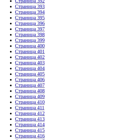
Страница 392
Страница 393
Страница 394
Страница 395
Страница 396
Страница 397
Страница 398
Страница 399
Страница 400
Страница 401
Страница 402
Страница 403
Страница 404
Страница 405
Страница 406
Страница 407
Страница 408
Страница 409
Страница 410
Страница 411
Страница 412
Страница 413
Страница 414
Страница 415
Страница 416