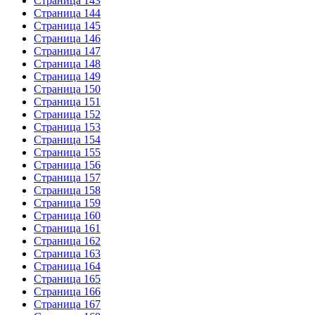
Страница 143
Страница 144
Страница 145
Страница 146
Страница 147
Страница 148
Страница 149
Страница 150
Страница 151
Страница 152
Страница 153
Страница 154
Страница 155
Страница 156
Страница 157
Страница 158
Страница 159
Страница 160
Страница 161
Страница 162
Страница 163
Страница 164
Страница 165
Страница 166
Страница 167