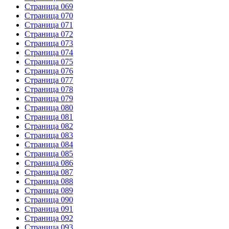
Страница 069
Страница 070
Страница 071
Страница 072
Страница 073
Страница 074
Страница 075
Страница 076
Страница 077
Страница 078
Страница 079
Страница 080
Страница 081
Страница 082
Страница 083
Страница 084
Страница 085
Страница 086
Страница 087
Страница 088
Страница 089
Страница 090
Страница 091
Страница 092
Страница 093