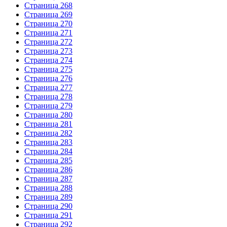
Страница 268
Страница 269
Страница 270
Страница 271
Страница 272
Страница 273
Страница 274
Страница 275
Страница 276
Страница 277
Страница 278
Страница 279
Страница 280
Страница 281
Страница 282
Страница 283
Страница 284
Страница 285
Страница 286
Страница 287
Страница 288
Страница 289
Страница 290
Страница 291
Страница 292