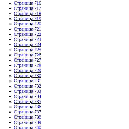
Страница 716
Страница 717
Страница 718
Страница 719
Страница 720
Страница 721
Страница 722
Страница 723
Страница 724
Страница 725
Страница 726
Страница 727
Страница 728
Страница 729
Страница 730
Страница 731
Страница 732
Страница 733
Страница 734
Страница 735
Страница 736
Страница 737
Страница 738
Страница 739
Страница 740