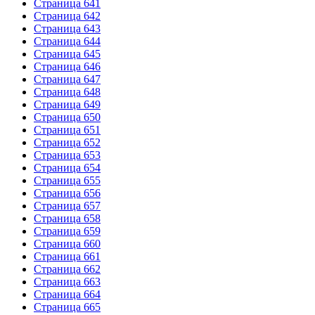
Страница 641
Страница 642
Страница 643
Страница 644
Страница 645
Страница 646
Страница 647
Страница 648
Страница 649
Страница 650
Страница 651
Страница 652
Страница 653
Страница 654
Страница 655
Страница 656
Страница 657
Страница 658
Страница 659
Страница 660
Страница 661
Страница 662
Страница 663
Страница 664
Страница 665