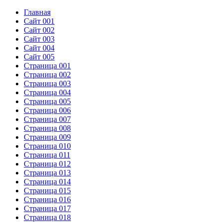
Главная
Сайт 001
Сайт 002
Сайт 003
Сайт 004
Сайт 005
Страница 001
Страница 002
Страница 003
Страница 004
Страница 005
Страница 006
Страница 007
Страница 008
Страница 009
Страница 010
Страница 011
Страница 012
Страница 013
Страница 014
Страница 015
Страница 016
Страница 017
Страница 018