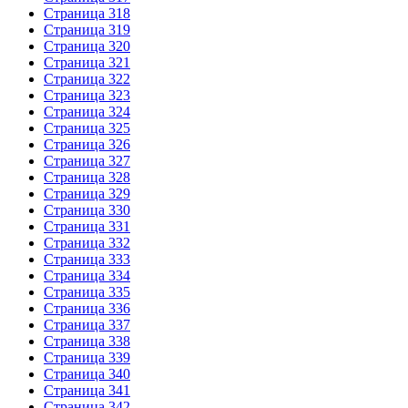
Страница 318
Страница 319
Страница 320
Страница 321
Страница 322
Страница 323
Страница 324
Страница 325
Страница 326
Страница 327
Страница 328
Страница 329
Страница 330
Страница 331
Страница 332
Страница 333
Страница 334
Страница 335
Страница 336
Страница 337
Страница 338
Страница 339
Страница 340
Страница 341
Страница 342