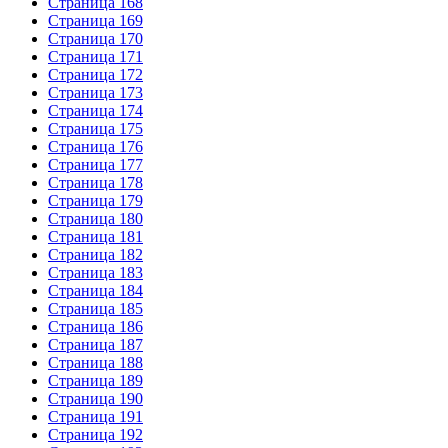
Страница 168
Страница 169
Страница 170
Страница 171
Страница 172
Страница 173
Страница 174
Страница 175
Страница 176
Страница 177
Страница 178
Страница 179
Страница 180
Страница 181
Страница 182
Страница 183
Страница 184
Страница 185
Страница 186
Страница 187
Страница 188
Страница 189
Страница 190
Страница 191
Страница 192