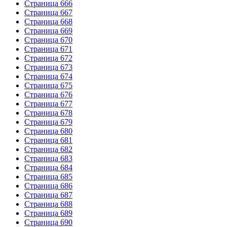
Страница 666
Страница 667
Страница 668
Страница 669
Страница 670
Страница 671
Страница 672
Страница 673
Страница 674
Страница 675
Страница 676
Страница 677
Страница 678
Страница 679
Страница 680
Страница 681
Страница 682
Страница 683
Страница 684
Страница 685
Страница 686
Страница 687
Страница 688
Страница 689
Страница 690