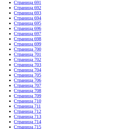
Страница 691
Страница 692
Страница 693
Страница 694
Страница 695
Страница 696
Страница 697
Страница 698
Страница 699
Страница 700
Страница 701
Страница 702
Страница 703
Страница 704
Страница 705
Страница 706
Страница 707
Страница 708
Страница 709
Страница 710
Страница 711
Страница 712
Страница 713
Страница 714
Страница 715