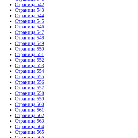
Страница 542
Страница 543
Страница 544
Страница 545
Страница 546
Страница 547
Страница 548
Страница 549
Страница 550
Страница 551
Страница 552
Страница 553
Страница 554
Страница 555
Страница 556
Страница 557
Страница 558
Страница 559
Страница 560
Страница 561
Страница 562
Страница 563
Страница 564
Страница 565
Страница 566