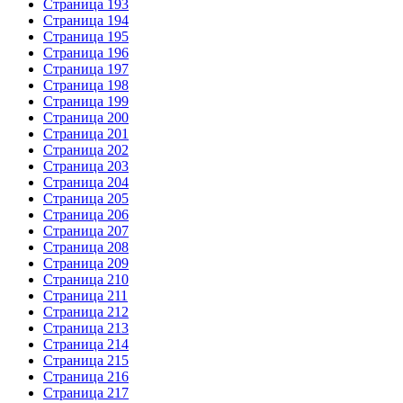
Страница 193
Страница 194
Страница 195
Страница 196
Страница 197
Страница 198
Страница 199
Страница 200
Страница 201
Страница 202
Страница 203
Страница 204
Страница 205
Страница 206
Страница 207
Страница 208
Страница 209
Страница 210
Страница 211
Страница 212
Страница 213
Страница 214
Страница 215
Страница 216
Страница 217