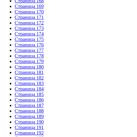
Страница 168
Страница 169
Страница 170
Страница 171
Страница 172
Страница 173
Страница 174
Страница 175
Страница 176
Страница 177
Страница 178
Страница 179
Страница 180
Страница 181
Страница 182
Страница 183
Страница 184
Страница 185
Страница 186
Страница 187
Страница 188
Страница 189
Страница 190
Страница 191
Страница 192