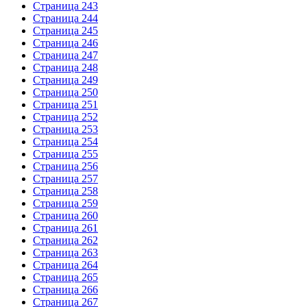
Страница 243
Страница 244
Страница 245
Страница 246
Страница 247
Страница 248
Страница 249
Страница 250
Страница 251
Страница 252
Страница 253
Страница 254
Страница 255
Страница 256
Страница 257
Страница 258
Страница 259
Страница 260
Страница 261
Страница 262
Страница 263
Страница 264
Страница 265
Страница 266
Страница 267