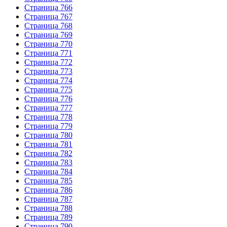
Страница 766
Страница 767
Страница 768
Страница 769
Страница 770
Страница 771
Страница 772
Страница 773
Страница 774
Страница 775
Страница 776
Страница 777
Страница 778
Страница 779
Страница 780
Страница 781
Страница 782
Страница 783
Страница 784
Страница 785
Страница 786
Страница 787
Страница 788
Страница 789
Страница 790