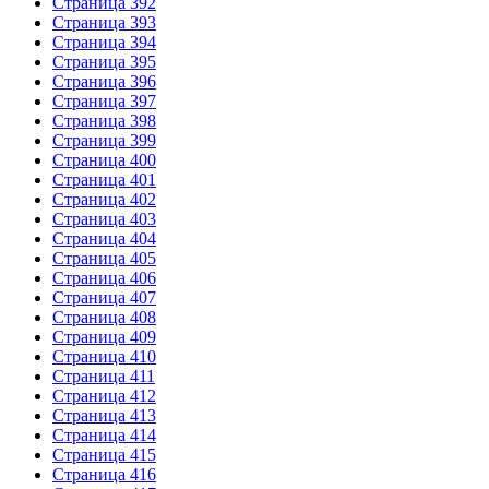
Страница 392
Страница 393
Страница 394
Страница 395
Страница 396
Страница 397
Страница 398
Страница 399
Страница 400
Страница 401
Страница 402
Страница 403
Страница 404
Страница 405
Страница 406
Страница 407
Страница 408
Страница 409
Страница 410
Страница 411
Страница 412
Страница 413
Страница 414
Страница 415
Страница 416