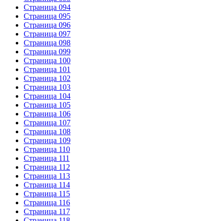
Страница 094
Страница 095
Страница 096
Страница 097
Страница 098
Страница 099
Страница 100
Страница 101
Страница 102
Страница 103
Страница 104
Страница 105
Страница 106
Страница 107
Страница 108
Страница 109
Страница 110
Страница 111
Страница 112
Страница 113
Страница 114
Страница 115
Страница 116
Страница 117
Страница 118