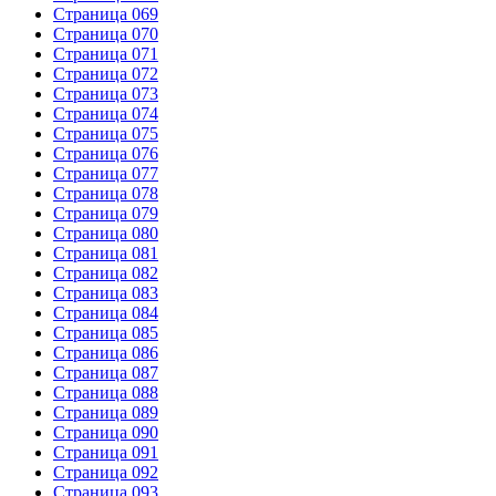
Страница 069
Страница 070
Страница 071
Страница 072
Страница 073
Страница 074
Страница 075
Страница 076
Страница 077
Страница 078
Страница 079
Страница 080
Страница 081
Страница 082
Страница 083
Страница 084
Страница 085
Страница 086
Страница 087
Страница 088
Страница 089
Страница 090
Страница 091
Страница 092
Страница 093