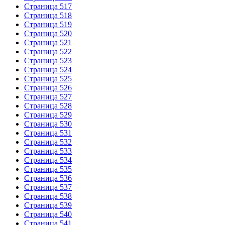
Страница 517
Страница 518
Страница 519
Страница 520
Страница 521
Страница 522
Страница 523
Страница 524
Страница 525
Страница 526
Страница 527
Страница 528
Страница 529
Страница 530
Страница 531
Страница 532
Страница 533
Страница 534
Страница 535
Страница 536
Страница 537
Страница 538
Страница 539
Страница 540
Страница 541