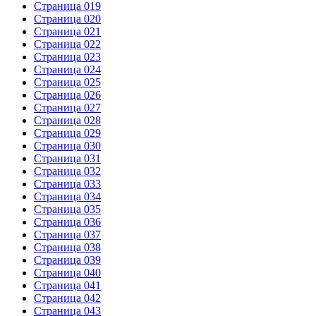
Страница 019
Страница 020
Страница 021
Страница 022
Страница 023
Страница 024
Страница 025
Страница 026
Страница 027
Страница 028
Страница 029
Страница 030
Страница 031
Страница 032
Страница 033
Страница 034
Страница 035
Страница 036
Страница 037
Страница 038
Страница 039
Страница 040
Страница 041
Страница 042
Страница 043