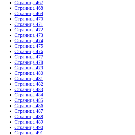
Страница 467
Страница 468
Страница 469
Страница 470
Страница 471
Страница 472
Страница 473
Страница 474
Страница 475
Страница 476
Страница 477
Страница 478
Страница 479
Страница 480
Страница 481
Страница 482
Страница 483
Страница 484
Страница 485
Страница 486
Страница 487
Страница 488
Страница 489
Страница 490
Страница 491