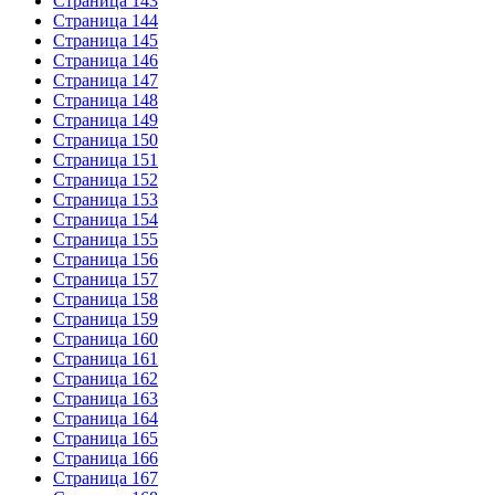
Страница 143
Страница 144
Страница 145
Страница 146
Страница 147
Страница 148
Страница 149
Страница 150
Страница 151
Страница 152
Страница 153
Страница 154
Страница 155
Страница 156
Страница 157
Страница 158
Страница 159
Страница 160
Страница 161
Страница 162
Страница 163
Страница 164
Страница 165
Страница 166
Страница 167