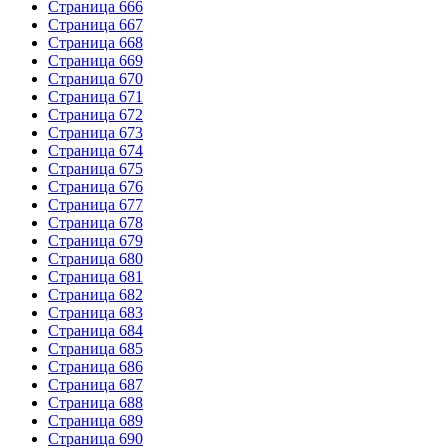
Страница 666
Страница 667
Страница 668
Страница 669
Страница 670
Страница 671
Страница 672
Страница 673
Страница 674
Страница 675
Страница 676
Страница 677
Страница 678
Страница 679
Страница 680
Страница 681
Страница 682
Страница 683
Страница 684
Страница 685
Страница 686
Страница 687
Страница 688
Страница 689
Страница 690