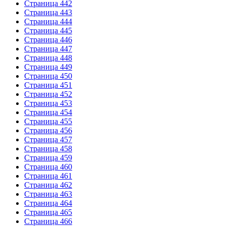
Страница 442
Страница 443
Страница 444
Страница 445
Страница 446
Страница 447
Страница 448
Страница 449
Страница 450
Страница 451
Страница 452
Страница 453
Страница 454
Страница 455
Страница 456
Страница 457
Страница 458
Страница 459
Страница 460
Страница 461
Страница 462
Страница 463
Страница 464
Страница 465
Страница 466