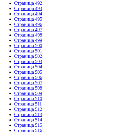
Страница 492
Страница 493
Страница 494
Страница 495
Страница 496
Страница 497
Страница 498
Страница 499
Страница 500
Страница 501
Страница 502
Страница 503
Страница 504
Страница 505
Страница 506
Страница 507
Страница 508
Страница 509
Страница 510
Страница 511
Страница 512
Страница 513
Страница 514
Страница 515
Страница 516