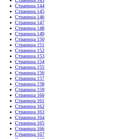
Страница 143
Страница 144
Страница 145
Страница 146
Страница 147
Страница 148
Страница 149
Страница 150
Страница 151
Страница 152
Страница 153
Страница 154
Страница 155
Страница 156
Страница 157
Страница 158
Страница 159
Страница 160
Страница 161
Страница 162
Страница 163
Страница 164
Страница 165
Страница 166
Страница 167