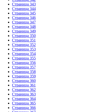
Страница 343
Страница 344
Страница 345
Страница 346
Страница 347
Страница 348
Страница 349
Страница 350
Страница 351
Страница 352
Страница 353
Страница 354
Страница 355
Страница 356
Страница 357
Страница 358
Страница 359
Страница 360
Страница 361
Страница 362
Страница 363
Страница 364
Страница 365
Страница 366