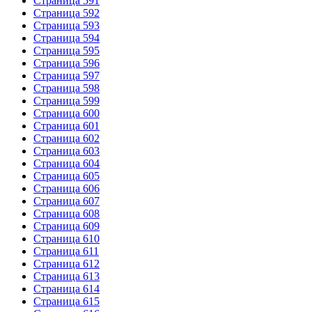
Страница 591
Страница 592
Страница 593
Страница 594
Страница 595
Страница 596
Страница 597
Страница 598
Страница 599
Страница 600
Страница 601
Страница 602
Страница 603
Страница 604
Страница 605
Страница 606
Страница 607
Страница 608
Страница 609
Страница 610
Страница 611
Страница 612
Страница 613
Страница 614
Страница 615