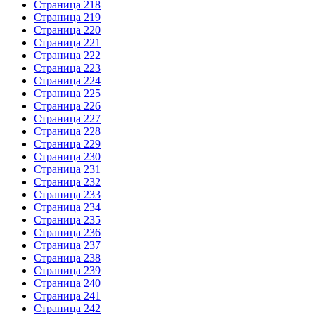
Страница 218
Страница 219
Страница 220
Страница 221
Страница 222
Страница 223
Страница 224
Страница 225
Страница 226
Страница 227
Страница 228
Страница 229
Страница 230
Страница 231
Страница 232
Страница 233
Страница 234
Страница 235
Страница 236
Страница 237
Страница 238
Страница 239
Страница 240
Страница 241
Страница 242