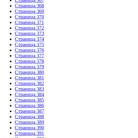
Страница 367
Страница 368
Страница 369
Страница 370
Страница 371
Страница 372
Страница 373
Страница 374
Страница 375
Страница 376
Страница 377
Страница 378
Страница 379
Страница 380
Страница 381
Страница 382
Страница 383
Страница 384
Страница 385
Страница 386
Страница 387
Страница 388
Страница 389
Страница 390
Страница 391