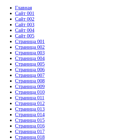
Главная
Сайт 001
Сайт 002
Сайт 003
Сайт 004
Сайт 005
Страница 001
Страница 002
Страница 003
Страница 004
Страница 005
Страница 006
Страница 007
Страница 008
Страница 009
Страница 010
Страница 011
Страница 012
Страница 013
Страница 014
Страница 015
Страница 016
Страница 017
Страница 018