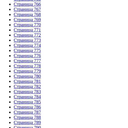
Страница 766
Страница 767
Страница 768
Страница 769
Страница 770
Страница 771
Страница 772
Страница 773
Страница 774
Страница 775
Страница 776
Страница 777
Страница 778
Страница 779
Страница 780
Страница 781
Страница 782
Страница 783
Страница 784
Страница 785
Страница 786
Страница 787
Страница 788
Страница 789
Страница 790