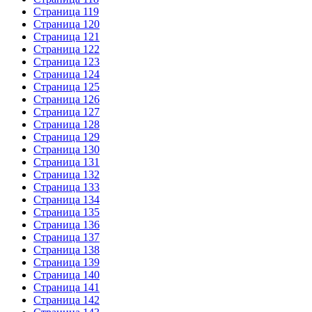
Страница 119
Страница 120
Страница 121
Страница 122
Страница 123
Страница 124
Страница 125
Страница 126
Страница 127
Страница 128
Страница 129
Страница 130
Страница 131
Страница 132
Страница 133
Страница 134
Страница 135
Страница 136
Страница 137
Страница 138
Страница 139
Страница 140
Страница 141
Страница 142