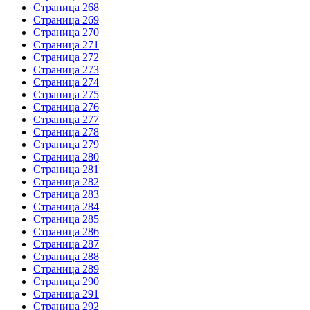
Страница 268
Страница 269
Страница 270
Страница 271
Страница 272
Страница 273
Страница 274
Страница 275
Страница 276
Страница 277
Страница 278
Страница 279
Страница 280
Страница 281
Страница 282
Страница 283
Страница 284
Страница 285
Страница 286
Страница 287
Страница 288
Страница 289
Страница 290
Страница 291
Страница 292