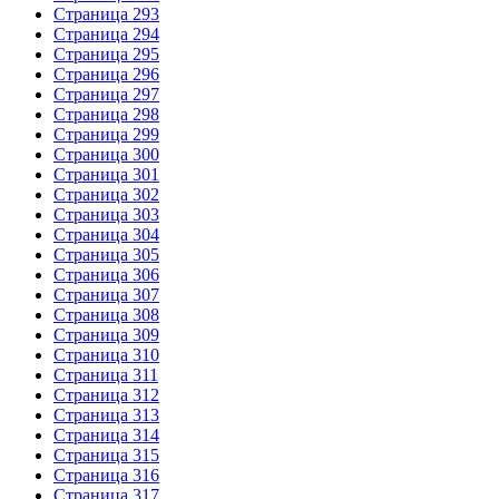
Страница 293
Страница 294
Страница 295
Страница 296
Страница 297
Страница 298
Страница 299
Страница 300
Страница 301
Страница 302
Страница 303
Страница 304
Страница 305
Страница 306
Страница 307
Страница 308
Страница 309
Страница 310
Страница 311
Страница 312
Страница 313
Страница 314
Страница 315
Страница 316
Страница 317