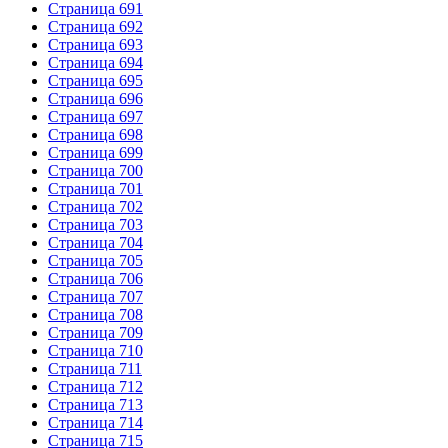
Страница 691
Страница 692
Страница 693
Страница 694
Страница 695
Страница 696
Страница 697
Страница 698
Страница 699
Страница 700
Страница 701
Страница 702
Страница 703
Страница 704
Страница 705
Страница 706
Страница 707
Страница 708
Страница 709
Страница 710
Страница 711
Страница 712
Страница 713
Страница 714
Страница 715