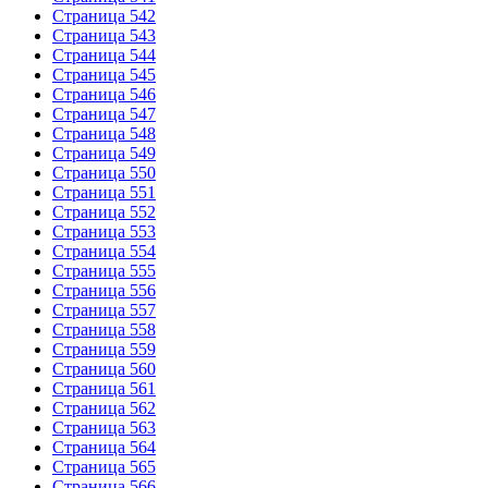
Страница 542
Страница 543
Страница 544
Страница 545
Страница 546
Страница 547
Страница 548
Страница 549
Страница 550
Страница 551
Страница 552
Страница 553
Страница 554
Страница 555
Страница 556
Страница 557
Страница 558
Страница 559
Страница 560
Страница 561
Страница 562
Страница 563
Страница 564
Страница 565
Страница 566