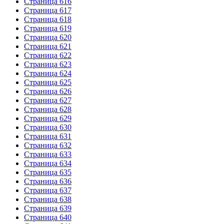
Страница 616
Страница 617
Страница 618
Страница 619
Страница 620
Страница 621
Страница 622
Страница 623
Страница 624
Страница 625
Страница 626
Страница 627
Страница 628
Страница 629
Страница 630
Страница 631
Страница 632
Страница 633
Страница 634
Страница 635
Страница 636
Страница 637
Страница 638
Страница 639
Страница 640