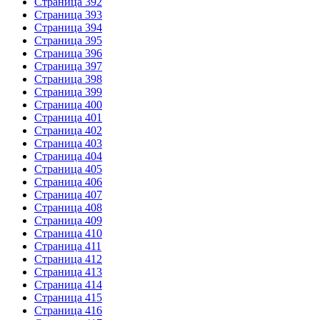
Страница 392
Страница 393
Страница 394
Страница 395
Страница 396
Страница 397
Страница 398
Страница 399
Страница 400
Страница 401
Страница 402
Страница 403
Страница 404
Страница 405
Страница 406
Страница 407
Страница 408
Страница 409
Страница 410
Страница 411
Страница 412
Страница 413
Страница 414
Страница 415
Страница 416