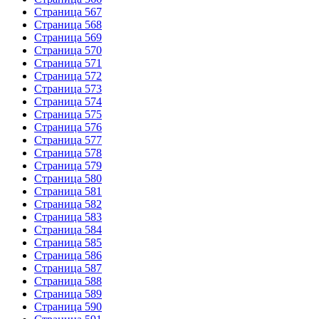
Страница 567
Страница 568
Страница 569
Страница 570
Страница 571
Страница 572
Страница 573
Страница 574
Страница 575
Страница 576
Страница 577
Страница 578
Страница 579
Страница 580
Страница 581
Страница 582
Страница 583
Страница 584
Страница 585
Страница 586
Страница 587
Страница 588
Страница 589
Страница 590