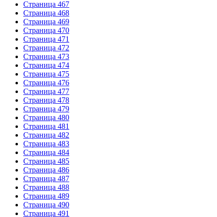
Страница 467
Страница 468
Страница 469
Страница 470
Страница 471
Страница 472
Страница 473
Страница 474
Страница 475
Страница 476
Страница 477
Страница 478
Страница 479
Страница 480
Страница 481
Страница 482
Страница 483
Страница 484
Страница 485
Страница 486
Страница 487
Страница 488
Страница 489
Страница 490
Страница 491