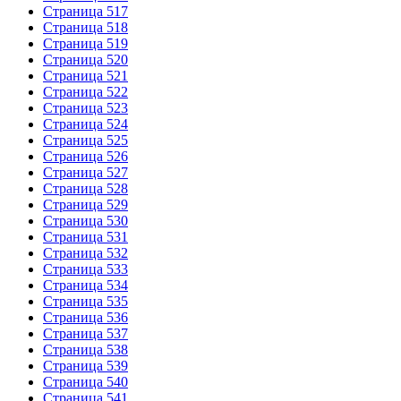
Страница 517
Страница 518
Страница 519
Страница 520
Страница 521
Страница 522
Страница 523
Страница 524
Страница 525
Страница 526
Страница 527
Страница 528
Страница 529
Страница 530
Страница 531
Страница 532
Страница 533
Страница 534
Страница 535
Страница 536
Страница 537
Страница 538
Страница 539
Страница 540
Страница 541