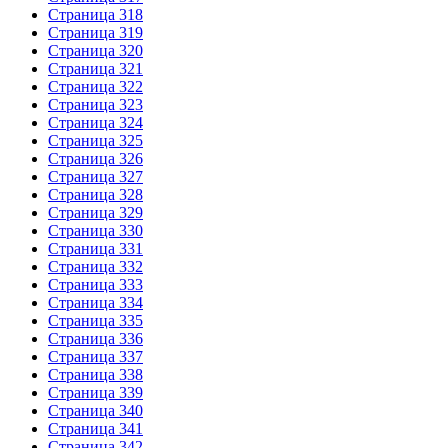
Страница 318
Страница 319
Страница 320
Страница 321
Страница 322
Страница 323
Страница 324
Страница 325
Страница 326
Страница 327
Страница 328
Страница 329
Страница 330
Страница 331
Страница 332
Страница 333
Страница 334
Страница 335
Страница 336
Страница 337
Страница 338
Страница 339
Страница 340
Страница 341
Страница 342