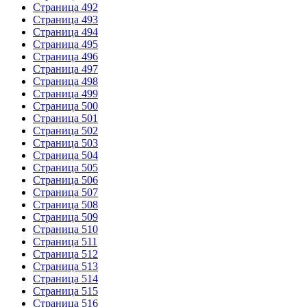
Страница 492
Страница 493
Страница 494
Страница 495
Страница 496
Страница 497
Страница 498
Страница 499
Страница 500
Страница 501
Страница 502
Страница 503
Страница 504
Страница 505
Страница 506
Страница 507
Страница 508
Страница 509
Страница 510
Страница 511
Страница 512
Страница 513
Страница 514
Страница 515
Страница 516