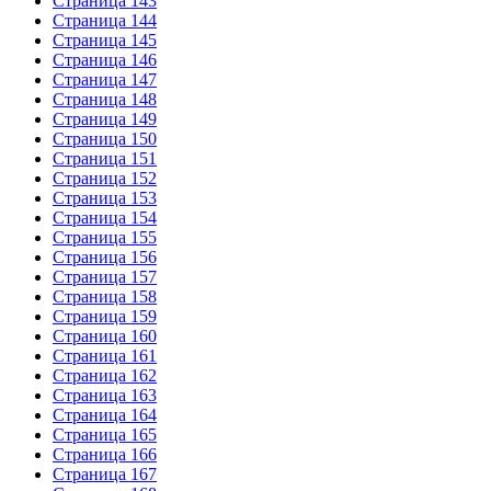
Страница 143
Страница 144
Страница 145
Страница 146
Страница 147
Страница 148
Страница 149
Страница 150
Страница 151
Страница 152
Страница 153
Страница 154
Страница 155
Страница 156
Страница 157
Страница 158
Страница 159
Страница 160
Страница 161
Страница 162
Страница 163
Страница 164
Страница 165
Страница 166
Страница 167