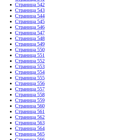
Страница 542
Страница 543
Страница 544
Страница 545
Страница 546
Страница 547
Страница 548
Страница 549
Страница 550
Страница 551
Страница 552
Страница 553
Страница 554
Страница 555
Страница 556
Страница 557
Страница 558
Страница 559
Страница 560
Страница 561
Страница 562
Страница 563
Страница 564
Страница 565
Страница 566