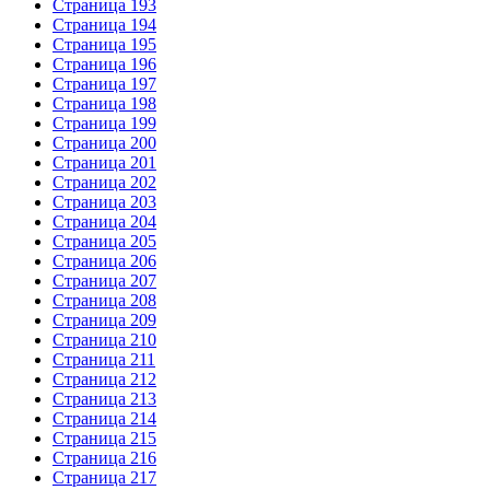
Страница 193
Страница 194
Страница 195
Страница 196
Страница 197
Страница 198
Страница 199
Страница 200
Страница 201
Страница 202
Страница 203
Страница 204
Страница 205
Страница 206
Страница 207
Страница 208
Страница 209
Страница 210
Страница 211
Страница 212
Страница 213
Страница 214
Страница 215
Страница 216
Страница 217