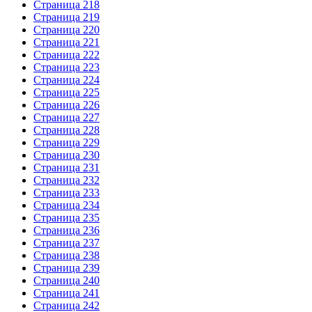
Страница 218
Страница 219
Страница 220
Страница 221
Страница 222
Страница 223
Страница 224
Страница 225
Страница 226
Страница 227
Страница 228
Страница 229
Страница 230
Страница 231
Страница 232
Страница 233
Страница 234
Страница 235
Страница 236
Страница 237
Страница 238
Страница 239
Страница 240
Страница 241
Страница 242