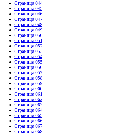
Страница 044
Страница 045
Страница 046
Страница 047
Страница 048
Страница 049
Страница 050
Страница 051
Страница 052
Страница 053
Страница 054
Страница 055
Страница 056
Страница 057
Страница 058
Страница 059
Страница 060
Страница 061
Страница 062
Страница 063
Страница 064
Страница 065
Страница 066
Страница 067
Страница 068