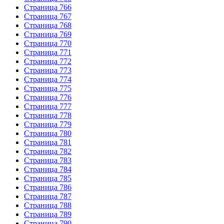
Страница 766
Страница 767
Страница 768
Страница 769
Страница 770
Страница 771
Страница 772
Страница 773
Страница 774
Страница 775
Страница 776
Страница 777
Страница 778
Страница 779
Страница 780
Страница 781
Страница 782
Страница 783
Страница 784
Страница 785
Страница 786
Страница 787
Страница 788
Страница 789
Страница 790