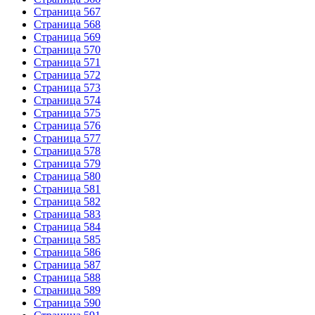
Страница 567
Страница 568
Страница 569
Страница 570
Страница 571
Страница 572
Страница 573
Страница 574
Страница 575
Страница 576
Страница 577
Страница 578
Страница 579
Страница 580
Страница 581
Страница 582
Страница 583
Страница 584
Страница 585
Страница 586
Страница 587
Страница 588
Страница 589
Страница 590