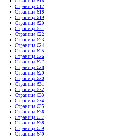
Страница 616
Страница 617
Страница 618
Страница 619
Страница 620
Страница 621
Страница 622
Страница 623
Страница 624
Страница 625
Страница 626
Страница 627
Страница 628
Страница 629
Страница 630
Страница 631
Страница 632
Страница 633
Страница 634
Страница 635
Страница 636
Страница 637
Страница 638
Страница 639
Страница 640