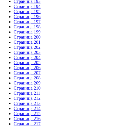
Страница 193
Страница 194
Страница 195
Страница 196
Страница 197
Страница 198
Страница 199
Страница 200
Страница 201
Страница 202
Страница 203
Страница 204
Страница 205
Страница 206
Страница 207
Страница 208
Страница 209
Страница 210
Страница 211
Страница 212
Страница 213
Страница 214
Страница 215
Страница 216
Страница 217