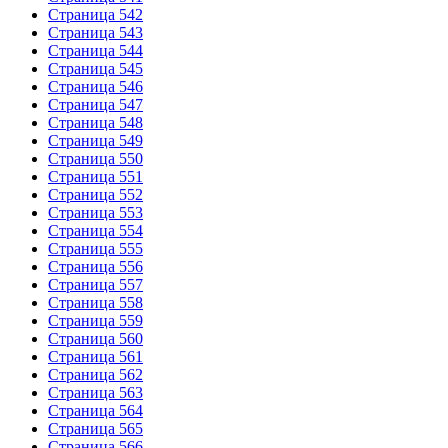
Страница 542
Страница 543
Страница 544
Страница 545
Страница 546
Страница 547
Страница 548
Страница 549
Страница 550
Страница 551
Страница 552
Страница 553
Страница 554
Страница 555
Страница 556
Страница 557
Страница 558
Страница 559
Страница 560
Страница 561
Страница 562
Страница 563
Страница 564
Страница 565
Страница 566