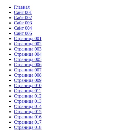
Главная
Сайт 001
Сайт 002
Сайт 003
Сайт 004
Сайт 005
Страница 001
Страница 002
Страница 003
Страница 004
Страница 005
Страница 006
Страница 007
Страница 008
Страница 009
Страница 010
Страница 011
Страница 012
Страница 013
Страница 014
Страница 015
Страница 016
Страница 017
Страница 018