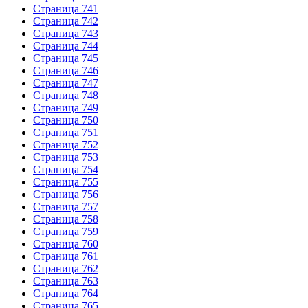
Страница 741
Страница 742
Страница 743
Страница 744
Страница 745
Страница 746
Страница 747
Страница 748
Страница 749
Страница 750
Страница 751
Страница 752
Страница 753
Страница 754
Страница 755
Страница 756
Страница 757
Страница 758
Страница 759
Страница 760
Страница 761
Страница 762
Страница 763
Страница 764
Страница 765