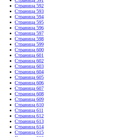
Страница 591
Страница 592
Страница 593
Страница 594
Страница 595
Страница 596
Страница 597
Страница 598
Страница 599
Страница 600
Страница 601
Страница 602
Страница 603
Страница 604
Страница 605
Страница 606
Страница 607
Страница 608
Страница 609
Страница 610
Страница 611
Страница 612
Страница 613
Страница 614
Страница 615