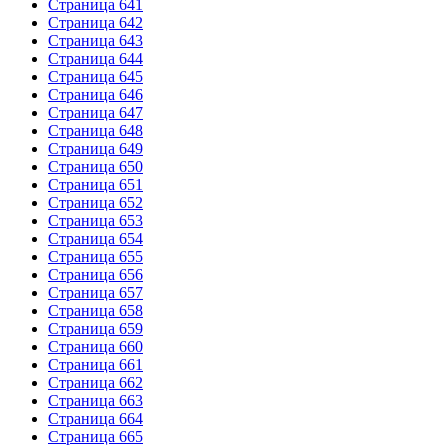
Страница 641
Страница 642
Страница 643
Страница 644
Страница 645
Страница 646
Страница 647
Страница 648
Страница 649
Страница 650
Страница 651
Страница 652
Страница 653
Страница 654
Страница 655
Страница 656
Страница 657
Страница 658
Страница 659
Страница 660
Страница 661
Страница 662
Страница 663
Страница 664
Страница 665