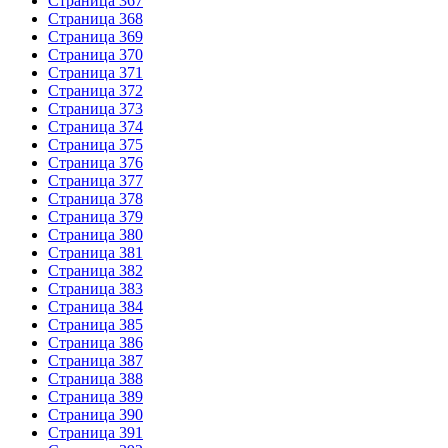
Страница 367
Страница 368
Страница 369
Страница 370
Страница 371
Страница 372
Страница 373
Страница 374
Страница 375
Страница 376
Страница 377
Страница 378
Страница 379
Страница 380
Страница 381
Страница 382
Страница 383
Страница 384
Страница 385
Страница 386
Страница 387
Страница 388
Страница 389
Страница 390
Страница 391