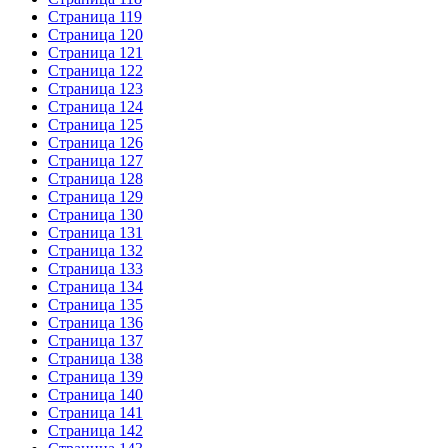
Страница 119
Страница 120
Страница 121
Страница 122
Страница 123
Страница 124
Страница 125
Страница 126
Страница 127
Страница 128
Страница 129
Страница 130
Страница 131
Страница 132
Страница 133
Страница 134
Страница 135
Страница 136
Страница 137
Страница 138
Страница 139
Страница 140
Страница 141
Страница 142