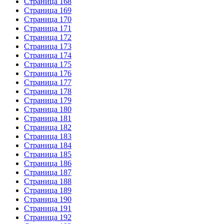
Страница 168
Страница 169
Страница 170
Страница 171
Страница 172
Страница 173
Страница 174
Страница 175
Страница 176
Страница 177
Страница 178
Страница 179
Страница 180
Страница 181
Страница 182
Страница 183
Страница 184
Страница 185
Страница 186
Страница 187
Страница 188
Страница 189
Страница 190
Страница 191
Страница 192