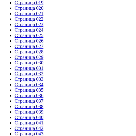
Страница 019
Страница 020
Страница 021
Страница 022
Страница 023
Страница 024
Страница 025
Страница 026
Страница 027
Страница 028
Страница 029
Страница 030
Страница 031
Страница 032
Страница 033
Страница 034
Страница 035
Страница 036
Страница 037
Страница 038
Страница 039
Страница 040
Страница 041
Страница 042
Страница 043