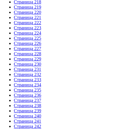
Страница 218
Страница 219
Страница 220
Страница 221
Страница 222
Страница 223
Страница 224
Страница 225
Страница 226
Страница 227
Страница 228
Страница 229
Страница 230
Страница 231
Страница 232
Страница 233
Страница 234
Страница 235
Страница 236
Страница 237
Страница 238
Страница 239
Страница 240
Страница 241
Страница 242