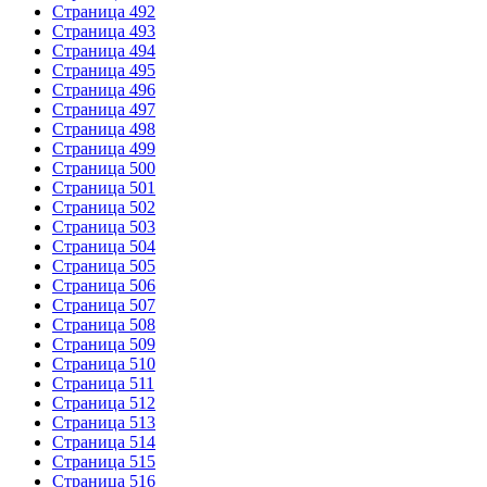
Страница 492
Страница 493
Страница 494
Страница 495
Страница 496
Страница 497
Страница 498
Страница 499
Страница 500
Страница 501
Страница 502
Страница 503
Страница 504
Страница 505
Страница 506
Страница 507
Страница 508
Страница 509
Страница 510
Страница 511
Страница 512
Страница 513
Страница 514
Страница 515
Страница 516