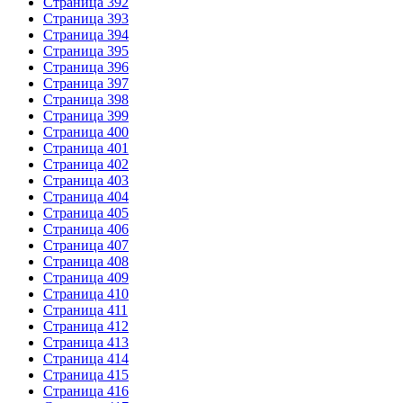
Страница 392
Страница 393
Страница 394
Страница 395
Страница 396
Страница 397
Страница 398
Страница 399
Страница 400
Страница 401
Страница 402
Страница 403
Страница 404
Страница 405
Страница 406
Страница 407
Страница 408
Страница 409
Страница 410
Страница 411
Страница 412
Страница 413
Страница 414
Страница 415
Страница 416