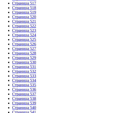
Страница 517
Страница 518
Страница 519
Страница 520
Страница 521
Страница 522
Страница 523
Страница 524
Страница 525
Страница 526
Страница 527
Страница 528
Страница 529
Страница 530
Страница 531
Страница 532
Страница 533
Страница 534
Страница 535
Страница 536
Страница 537
Страница 538
Страница 539
Страница 540
Страница 541