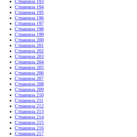
Страница 193
Страница 194
Страница 195
Страница 196
Страница 197
Страница 198
Страница 199
Страница 200
Страница 201
Страница 202
Страница 203
Страница 204
Страница 205
Страница 206
Страница 207
Страница 208
Страница 209
Страница 210
Страница 211
Страница 212
Страница 213
Страница 214
Страница 215
Страница 216
Страница 217