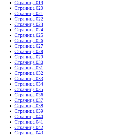
Страница 019
Страница 020
Страница 021
Страница 022
Страница 023
Страница 024
Страница 025
Страница 026
Страница 027
Страница 028
Страница 029
Страница 030
Страница 031
Страница 032
Страница 033
Страница 034
Страница 035
Страница 036
Страница 037
Страница 038
Страница 039
Страница 040
Страница 041
Страница 042
Страница 043