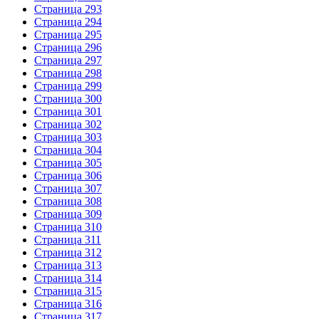
Страница 293
Страница 294
Страница 295
Страница 296
Страница 297
Страница 298
Страница 299
Страница 300
Страница 301
Страница 302
Страница 303
Страница 304
Страница 305
Страница 306
Страница 307
Страница 308
Страница 309
Страница 310
Страница 311
Страница 312
Страница 313
Страница 314
Страница 315
Страница 316
Страница 317