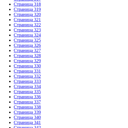
Страница 318
Страница 319
Страница 320
Страница 321
Страница 322
Страница 323
Страница 324
Страница 325
Страница 326
Страница 327
Страница 328
Страница 329
Страница 330
Страница 331
Страница 332
Страница 333
Страница 334
Страница 335
Страница 336
Страница 337
Страница 338
Страница 339
Страница 340
Страница 341
Страница 342