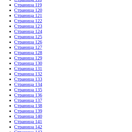
Страница 119
Страница 120
Страница 121
Страница 122
Страница 123
Страница 124
Страница 125
Страница 126
Страница 127
Страница 128
Страница 129
Страница 130
Страница 131
Страница 132
Страница 133
Страница 134
Страница 135
Страница 136
Страница 137
Страница 138
Страница 139
Страница 140
Страница 141
Страница 142