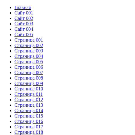
Главная
Сайт 001
Сайт 002
Сайт 003
Сайт 004
Сайт 005
Страница 001
Страница 002
Страница 003
Страница 004
Страница 005
Страница 006
Страница 007
Страница 008
Страница 009
Страница 010
Страница 011
Страница 012
Страница 013
Страница 014
Страница 015
Страница 016
Страница 017
Страница 018