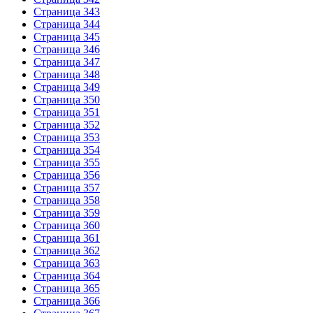
Страница 343
Страница 344
Страница 345
Страница 346
Страница 347
Страница 348
Страница 349
Страница 350
Страница 351
Страница 352
Страница 353
Страница 354
Страница 355
Страница 356
Страница 357
Страница 358
Страница 359
Страница 360
Страница 361
Страница 362
Страница 363
Страница 364
Страница 365
Страница 366