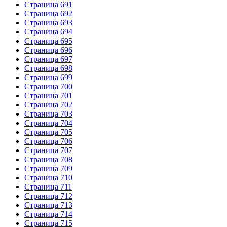
Страница 691
Страница 692
Страница 693
Страница 694
Страница 695
Страница 696
Страница 697
Страница 698
Страница 699
Страница 700
Страница 701
Страница 702
Страница 703
Страница 704
Страница 705
Страница 706
Страница 707
Страница 708
Страница 709
Страница 710
Страница 711
Страница 712
Страница 713
Страница 714
Страница 715