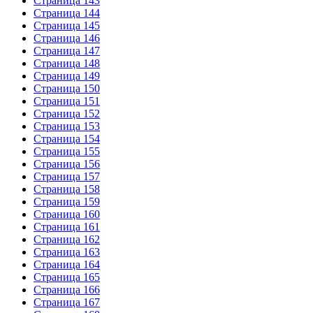
Страница 143
Страница 144
Страница 145
Страница 146
Страница 147
Страница 148
Страница 149
Страница 150
Страница 151
Страница 152
Страница 153
Страница 154
Страница 155
Страница 156
Страница 157
Страница 158
Страница 159
Страница 160
Страница 161
Страница 162
Страница 163
Страница 164
Страница 165
Страница 166
Страница 167