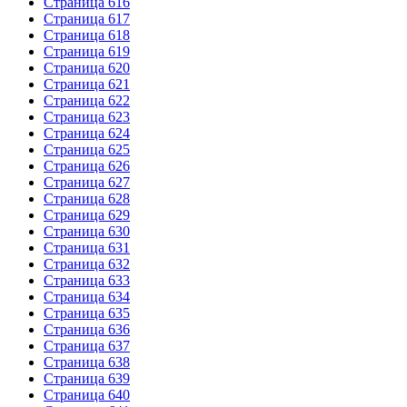
Страница 616
Страница 617
Страница 618
Страница 619
Страница 620
Страница 621
Страница 622
Страница 623
Страница 624
Страница 625
Страница 626
Страница 627
Страница 628
Страница 629
Страница 630
Страница 631
Страница 632
Страница 633
Страница 634
Страница 635
Страница 636
Страница 637
Страница 638
Страница 639
Страница 640