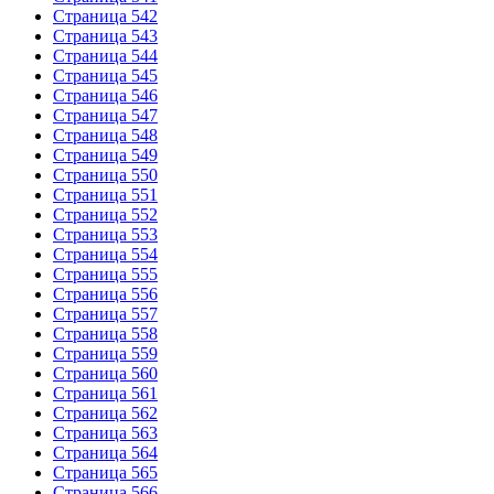
Страница 542
Страница 543
Страница 544
Страница 545
Страница 546
Страница 547
Страница 548
Страница 549
Страница 550
Страница 551
Страница 552
Страница 553
Страница 554
Страница 555
Страница 556
Страница 557
Страница 558
Страница 559
Страница 560
Страница 561
Страница 562
Страница 563
Страница 564
Страница 565
Страница 566