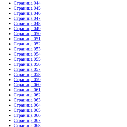
Страница 044
Страница 045
Страница 046
Страница 047
Страница 048
Страница 049
Страница 050
Страница 051
Страница 052
Страница 053
Страница 054
Страница 055
Страница 056
Страница 057
Страница 058
Страница 059
Страница 060
Страница 061
Страница 062
Страница 063
Страница 064
Страница 065
Страница 066
Страница 067
Страница 068