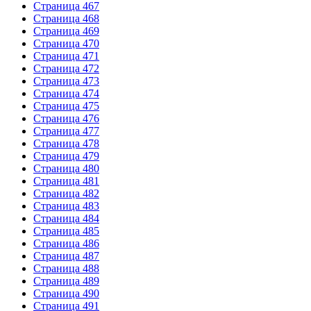
Страница 467
Страница 468
Страница 469
Страница 470
Страница 471
Страница 472
Страница 473
Страница 474
Страница 475
Страница 476
Страница 477
Страница 478
Страница 479
Страница 480
Страница 481
Страница 482
Страница 483
Страница 484
Страница 485
Страница 486
Страница 487
Страница 488
Страница 489
Страница 490
Страница 491