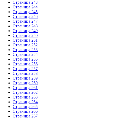
Страница 243
Страница 244
Страница 245
Страница 246
Страница 247
Страница 248
Страница 249
Страница 250
Страница 251
Страница 252
Страница 253
Страница 254
Страница 255
Страница 256
Страница 257
Страница 258
Страница 259
Страница 260
Страница 261
Страница 262
Страница 263
Страница 264
Страница 265
Страница 266
Страница 267