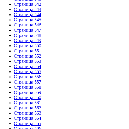
Страница 542
Страница 543
Страница 544
Страница 545
Страница 546
Страница 547
Страница 548
Страница 549
Страница 550
Страница 551
Страница 552
Страница 553
Страница 554
Страница 555
Страница 556
Страница 557
Страница 558
Страница 559
Страница 560
Страница 561
Страница 562
Страница 563
Страница 564
Страница 565
Страница 566