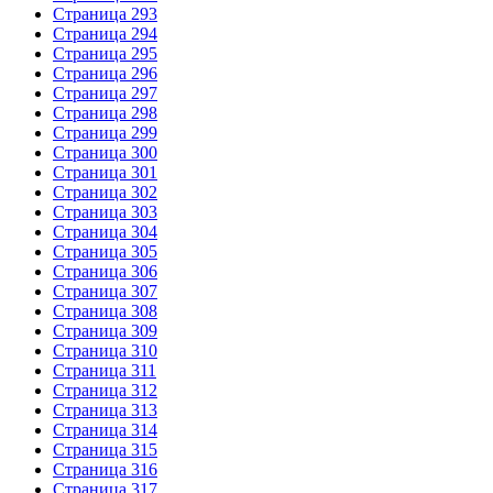
Страница 293
Страница 294
Страница 295
Страница 296
Страница 297
Страница 298
Страница 299
Страница 300
Страница 301
Страница 302
Страница 303
Страница 304
Страница 305
Страница 306
Страница 307
Страница 308
Страница 309
Страница 310
Страница 311
Страница 312
Страница 313
Страница 314
Страница 315
Страница 316
Страница 317