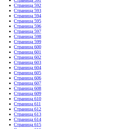
Страница 591
Страница 592
Страница 593
Страница 594
Страница 595
Страница 596
Страница 597
Страница 598
Страница 599
Страница 600
Страница 601
Страница 602
Страница 603
Страница 604
Страница 605
Страница 606
Страница 607
Страница 608
Страница 609
Страница 610
Страница 611
Страница 612
Страница 613
Страница 614
Страница 615