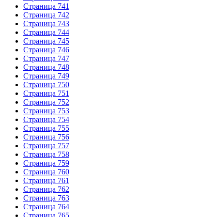
Страница 741
Страница 742
Страница 743
Страница 744
Страница 745
Страница 746
Страница 747
Страница 748
Страница 749
Страница 750
Страница 751
Страница 752
Страница 753
Страница 754
Страница 755
Страница 756
Страница 757
Страница 758
Страница 759
Страница 760
Страница 761
Страница 762
Страница 763
Страница 764
Страница 765