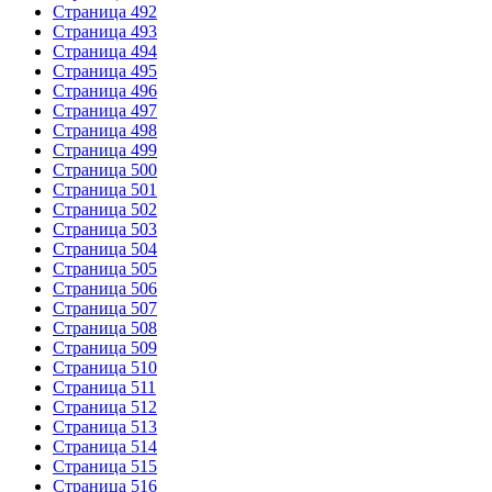
Страница 492
Страница 493
Страница 494
Страница 495
Страница 496
Страница 497
Страница 498
Страница 499
Страница 500
Страница 501
Страница 502
Страница 503
Страница 504
Страница 505
Страница 506
Страница 507
Страница 508
Страница 509
Страница 510
Страница 511
Страница 512
Страница 513
Страница 514
Страница 515
Страница 516