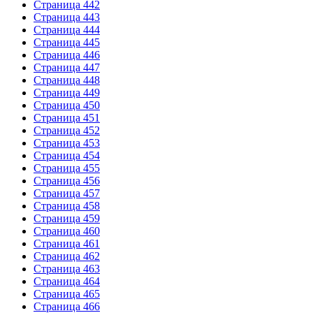
Страница 442
Страница 443
Страница 444
Страница 445
Страница 446
Страница 447
Страница 448
Страница 449
Страница 450
Страница 451
Страница 452
Страница 453
Страница 454
Страница 455
Страница 456
Страница 457
Страница 458
Страница 459
Страница 460
Страница 461
Страница 462
Страница 463
Страница 464
Страница 465
Страница 466