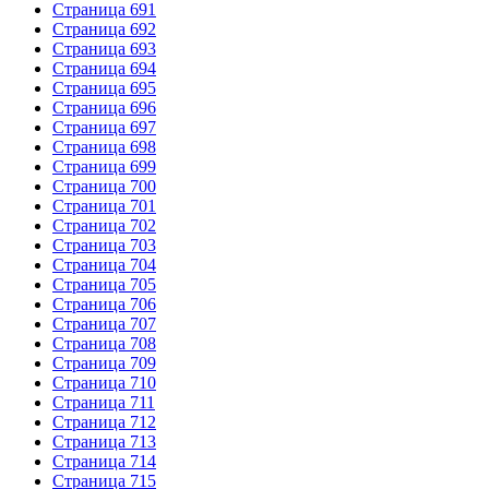
Страница 691
Страница 692
Страница 693
Страница 694
Страница 695
Страница 696
Страница 697
Страница 698
Страница 699
Страница 700
Страница 701
Страница 702
Страница 703
Страница 704
Страница 705
Страница 706
Страница 707
Страница 708
Страница 709
Страница 710
Страница 711
Страница 712
Страница 713
Страница 714
Страница 715