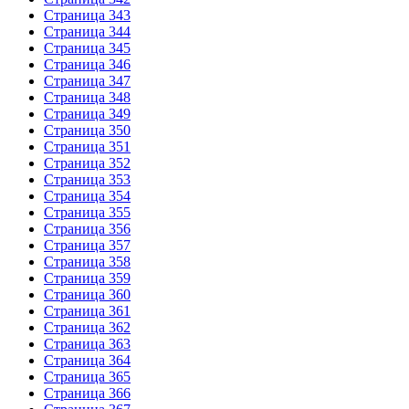
Страница 343
Страница 344
Страница 345
Страница 346
Страница 347
Страница 348
Страница 349
Страница 350
Страница 351
Страница 352
Страница 353
Страница 354
Страница 355
Страница 356
Страница 357
Страница 358
Страница 359
Страница 360
Страница 361
Страница 362
Страница 363
Страница 364
Страница 365
Страница 366