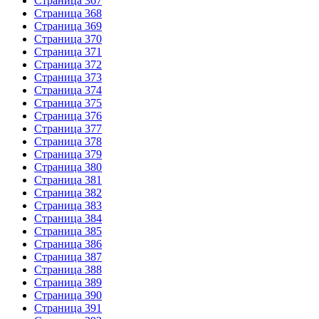
Страница 367
Страница 368
Страница 369
Страница 370
Страница 371
Страница 372
Страница 373
Страница 374
Страница 375
Страница 376
Страница 377
Страница 378
Страница 379
Страница 380
Страница 381
Страница 382
Страница 383
Страница 384
Страница 385
Страница 386
Страница 387
Страница 388
Страница 389
Страница 390
Страница 391