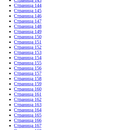
Страница 143
Страница 144
Страница 145
Страница 146
Страница 147
Страница 148
Страница 149
Страница 150
Страница 151
Страница 152
Страница 153
Страница 154
Страница 155
Страница 156
Страница 157
Страница 158
Страница 159
Страница 160
Страница 161
Страница 162
Страница 163
Страница 164
Страница 165
Страница 166
Страница 167