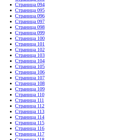
Страница 094
Страница 095
Страница 096
Страница 097
Страница 098
Страница 099
Страница 100
Страница 101
Страница 102
Страница 103
Страница 104
Страница 105
Страница 106
Страница 107
Страница 108
Страница 109
Страница 110
Страница 111
Страница 112
Страница 113
Страница 114
Страница 115
Страница 116
Страница 117
Страница 118