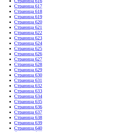
Страница 616
Страница 617
Страница 618
Страница 619
Страница 620
Страница 621
Страница 622
Страница 623
Страница 624
Страница 625
Страница 626
Страница 627
Страница 628
Страница 629
Страница 630
Страница 631
Страница 632
Страница 633
Страница 634
Страница 635
Страница 636
Страница 637
Страница 638
Страница 639
Страница 640