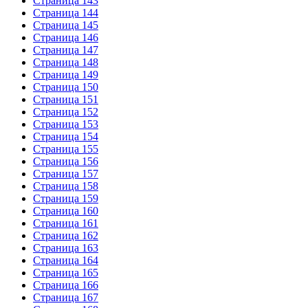
Страница 143
Страница 144
Страница 145
Страница 146
Страница 147
Страница 148
Страница 149
Страница 150
Страница 151
Страница 152
Страница 153
Страница 154
Страница 155
Страница 156
Страница 157
Страница 158
Страница 159
Страница 160
Страница 161
Страница 162
Страница 163
Страница 164
Страница 165
Страница 166
Страница 167