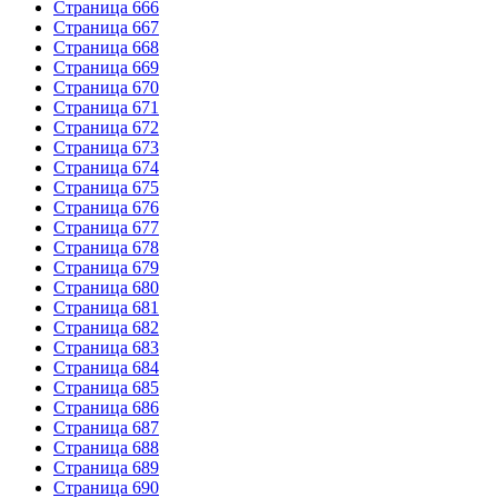
Страница 666
Страница 667
Страница 668
Страница 669
Страница 670
Страница 671
Страница 672
Страница 673
Страница 674
Страница 675
Страница 676
Страница 677
Страница 678
Страница 679
Страница 680
Страница 681
Страница 682
Страница 683
Страница 684
Страница 685
Страница 686
Страница 687
Страница 688
Страница 689
Страница 690