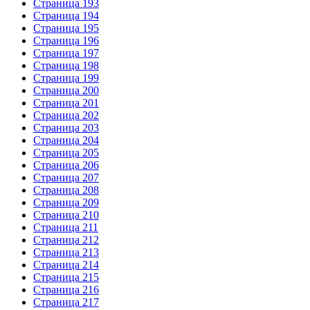
Страница 193
Страница 194
Страница 195
Страница 196
Страница 197
Страница 198
Страница 199
Страница 200
Страница 201
Страница 202
Страница 203
Страница 204
Страница 205
Страница 206
Страница 207
Страница 208
Страница 209
Страница 210
Страница 211
Страница 212
Страница 213
Страница 214
Страница 215
Страница 216
Страница 217