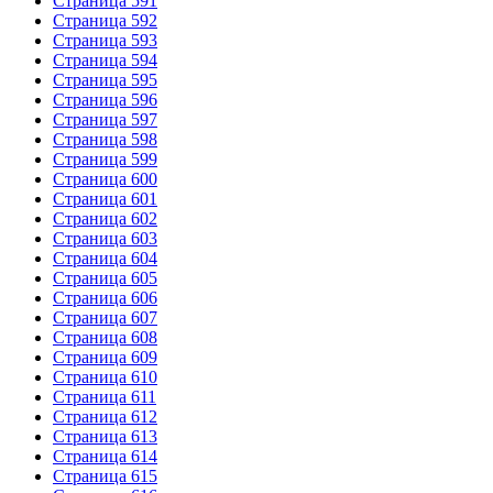
Страница 591
Страница 592
Страница 593
Страница 594
Страница 595
Страница 596
Страница 597
Страница 598
Страница 599
Страница 600
Страница 601
Страница 602
Страница 603
Страница 604
Страница 605
Страница 606
Страница 607
Страница 608
Страница 609
Страница 610
Страница 611
Страница 612
Страница 613
Страница 614
Страница 615