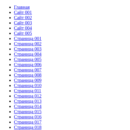
Главная
Сайт 001
Сайт 002
Сайт 003
Сайт 004
Сайт 005
Страница 001
Страница 002
Страница 003
Страница 004
Страница 005
Страница 006
Страница 007
Страница 008
Страница 009
Страница 010
Страница 011
Страница 012
Страница 013
Страница 014
Страница 015
Страница 016
Страница 017
Страница 018