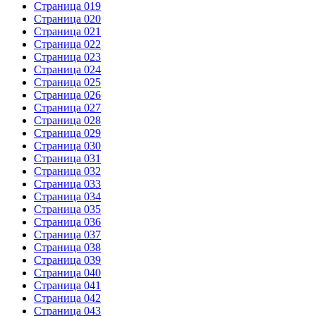
Страница 019
Страница 020
Страница 021
Страница 022
Страница 023
Страница 024
Страница 025
Страница 026
Страница 027
Страница 028
Страница 029
Страница 030
Страница 031
Страница 032
Страница 033
Страница 034
Страница 035
Страница 036
Страница 037
Страница 038
Страница 039
Страница 040
Страница 041
Страница 042
Страница 043