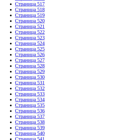
Страница 517
Страница 518
Страница 519
Страница 520
Страница 521
Страница 522
Страница 523
Страница 524
Страница 525
Страница 526
Страница 527
Страница 528
Страница 529
Страница 530
Страница 531
Страница 532
Страница 533
Страница 534
Страница 535
Страница 536
Страница 537
Страница 538
Страница 539
Страница 540
Страница 541