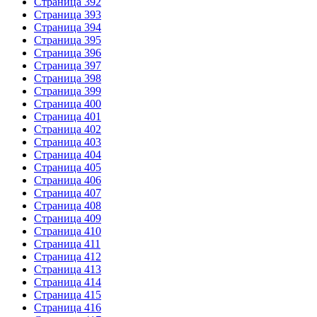
Страница 392
Страница 393
Страница 394
Страница 395
Страница 396
Страница 397
Страница 398
Страница 399
Страница 400
Страница 401
Страница 402
Страница 403
Страница 404
Страница 405
Страница 406
Страница 407
Страница 408
Страница 409
Страница 410
Страница 411
Страница 412
Страница 413
Страница 414
Страница 415
Страница 416