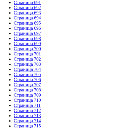
Страница 691
Страница 692
Страница 693
Страница 694
Страница 695
Страница 696
Страница 697
Страница 698
Страница 699
Страница 700
Страница 701
Страница 702
Страница 703
Страница 704
Страница 705
Страница 706
Страница 707
Страница 708
Страница 709
Страница 710
Страница 711
Страница 712
Страница 713
Страница 714
Страница 715