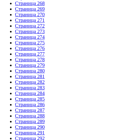
Страница 268
Страница 269
Страница 270
Страница 271
Страница 272
Страница 273
Страница 274
Страница 275
Страница 276
Страница 277
Страница 278
Страница 279
Страница 280
Страница 281
Страница 282
Страница 283
Страница 284
Страница 285
Страница 286
Страница 287
Страница 288
Страница 289
Страница 290
Страница 291
Страница 292