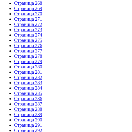
Страница 268
Страница 269
Страница 270
Страница 271
Страница 272
Страница 273
Страница 274
Страница 275
Страница 276
Страница 277
Страница 278
Страница 279
Страница 280
Страница 281
Страница 282
Страница 283
Страница 284
Страница 285
Страница 286
Страница 287
Страница 288
Страница 289
Страница 290
Страница 291
Страница 292