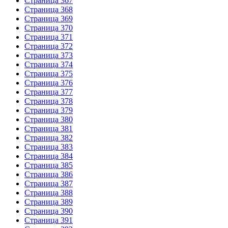
Страница 367
Страница 368
Страница 369
Страница 370
Страница 371
Страница 372
Страница 373
Страница 374
Страница 375
Страница 376
Страница 377
Страница 378
Страница 379
Страница 380
Страница 381
Страница 382
Страница 383
Страница 384
Страница 385
Страница 386
Страница 387
Страница 388
Страница 389
Страница 390
Страница 391