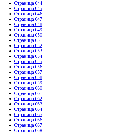
Страница 044
Страница 045
Страница 046
Страница 047
Страница 048
Страница 049
Страница 050
Страница 051
Страница 052
Страница 053
Страница 054
Страница 055
Страница 056
Страница 057
Страница 058
Страница 059
Страница 060
Страница 061
Страница 062
Страница 063
Страница 064
Страница 065
Страница 066
Страница 067
Страница 068