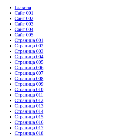
Главная
Сайт 001
Сайт 002
Сайт 003
Сайт 004
Сайт 005
Страница 001
Страница 002
Страница 003
Страница 004
Страница 005
Страница 006
Страница 007
Страница 008
Страница 009
Страница 010
Страница 011
Страница 012
Страница 013
Страница 014
Страница 015
Страница 016
Страница 017
Страница 018