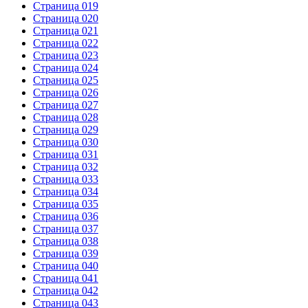
Страница 019
Страница 020
Страница 021
Страница 022
Страница 023
Страница 024
Страница 025
Страница 026
Страница 027
Страница 028
Страница 029
Страница 030
Страница 031
Страница 032
Страница 033
Страница 034
Страница 035
Страница 036
Страница 037
Страница 038
Страница 039
Страница 040
Страница 041
Страница 042
Страница 043