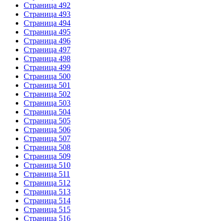
Страница 492
Страница 493
Страница 494
Страница 495
Страница 496
Страница 497
Страница 498
Страница 499
Страница 500
Страница 501
Страница 502
Страница 503
Страница 504
Страница 505
Страница 506
Страница 507
Страница 508
Страница 509
Страница 510
Страница 511
Страница 512
Страница 513
Страница 514
Страница 515
Страница 516