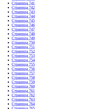
Страница 741
Страница 742
Страница 743
Страница 744
Страница 745
Страница 746
Страница 747
Страница 748
Страница 749
Страница 750
Страница 751
Страница 752
Страница 753
Страница 754
Страница 755
Страница 756
Страница 757
Страница 758
Страница 759
Страница 760
Страница 761
Страница 762
Страница 763
Страница 764
Страница 765