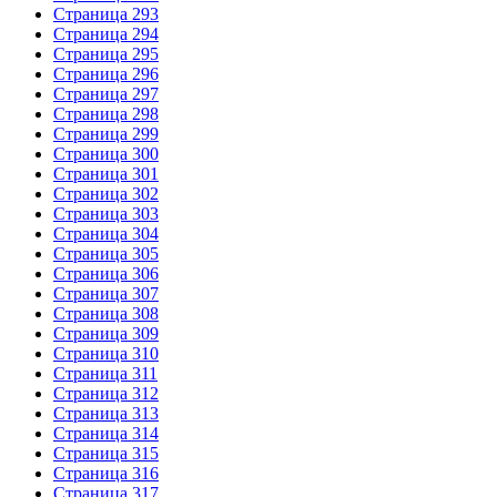
Страница 293
Страница 294
Страница 295
Страница 296
Страница 297
Страница 298
Страница 299
Страница 300
Страница 301
Страница 302
Страница 303
Страница 304
Страница 305
Страница 306
Страница 307
Страница 308
Страница 309
Страница 310
Страница 311
Страница 312
Страница 313
Страница 314
Страница 315
Страница 316
Страница 317