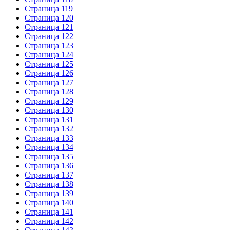
Страница 119
Страница 120
Страница 121
Страница 122
Страница 123
Страница 124
Страница 125
Страница 126
Страница 127
Страница 128
Страница 129
Страница 130
Страница 131
Страница 132
Страница 133
Страница 134
Страница 135
Страница 136
Страница 137
Страница 138
Страница 139
Страница 140
Страница 141
Страница 142