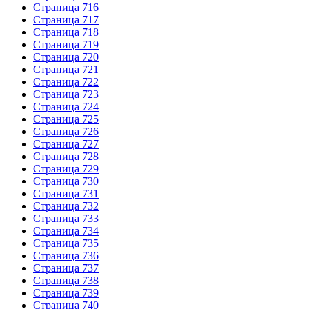
Страница 716
Страница 717
Страница 718
Страница 719
Страница 720
Страница 721
Страница 722
Страница 723
Страница 724
Страница 725
Страница 726
Страница 727
Страница 728
Страница 729
Страница 730
Страница 731
Страница 732
Страница 733
Страница 734
Страница 735
Страница 736
Страница 737
Страница 738
Страница 739
Страница 740