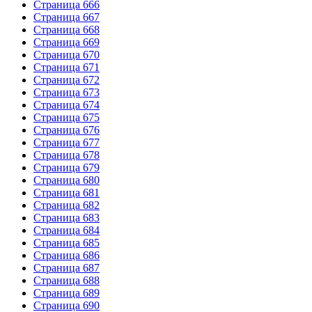
Страница 666
Страница 667
Страница 668
Страница 669
Страница 670
Страница 671
Страница 672
Страница 673
Страница 674
Страница 675
Страница 676
Страница 677
Страница 678
Страница 679
Страница 680
Страница 681
Страница 682
Страница 683
Страница 684
Страница 685
Страница 686
Страница 687
Страница 688
Страница 689
Страница 690