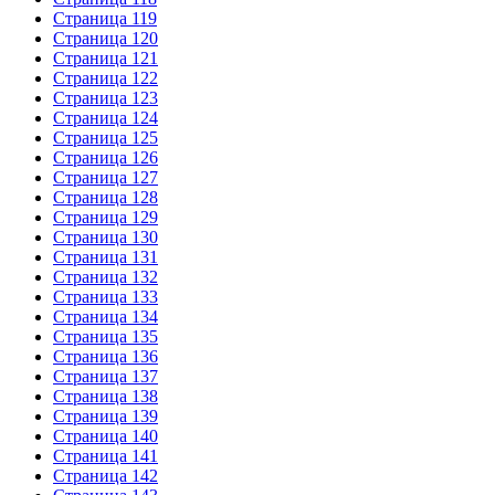
Страница 119
Страница 120
Страница 121
Страница 122
Страница 123
Страница 124
Страница 125
Страница 126
Страница 127
Страница 128
Страница 129
Страница 130
Страница 131
Страница 132
Страница 133
Страница 134
Страница 135
Страница 136
Страница 137
Страница 138
Страница 139
Страница 140
Страница 141
Страница 142