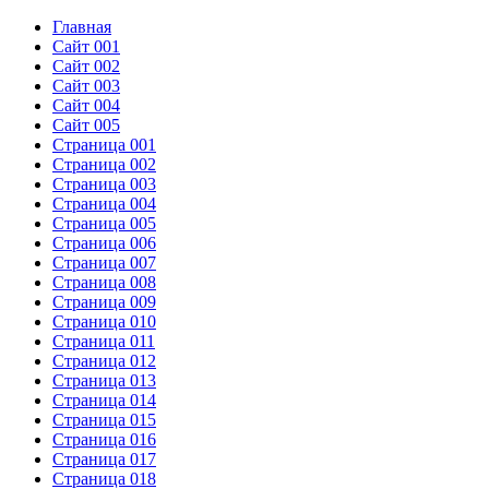
Главная
Сайт 001
Сайт 002
Сайт 003
Сайт 004
Сайт 005
Страница 001
Страница 002
Страница 003
Страница 004
Страница 005
Страница 006
Страница 007
Страница 008
Страница 009
Страница 010
Страница 011
Страница 012
Страница 013
Страница 014
Страница 015
Страница 016
Страница 017
Страница 018