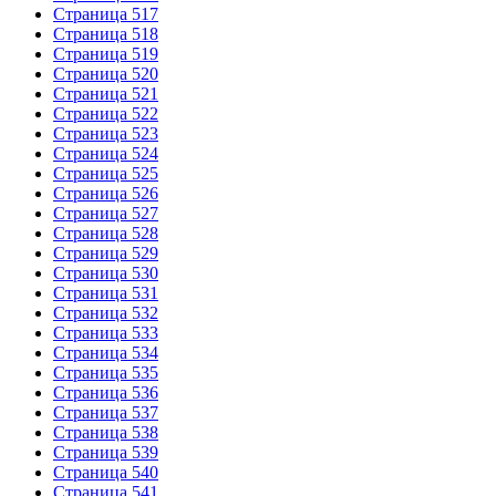
Страница 517
Страница 518
Страница 519
Страница 520
Страница 521
Страница 522
Страница 523
Страница 524
Страница 525
Страница 526
Страница 527
Страница 528
Страница 529
Страница 530
Страница 531
Страница 532
Страница 533
Страница 534
Страница 535
Страница 536
Страница 537
Страница 538
Страница 539
Страница 540
Страница 541