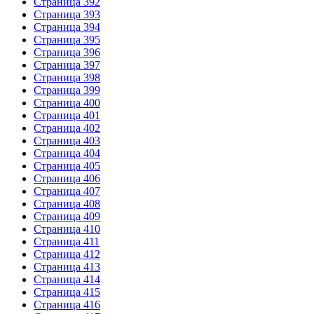
Страница 392
Страница 393
Страница 394
Страница 395
Страница 396
Страница 397
Страница 398
Страница 399
Страница 400
Страница 401
Страница 402
Страница 403
Страница 404
Страница 405
Страница 406
Страница 407
Страница 408
Страница 409
Страница 410
Страница 411
Страница 412
Страница 413
Страница 414
Страница 415
Страница 416