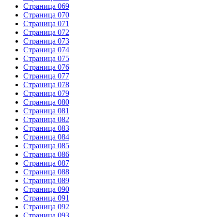
Страница 069
Страница 070
Страница 071
Страница 072
Страница 073
Страница 074
Страница 075
Страница 076
Страница 077
Страница 078
Страница 079
Страница 080
Страница 081
Страница 082
Страница 083
Страница 084
Страница 085
Страница 086
Страница 087
Страница 088
Страница 089
Страница 090
Страница 091
Страница 092
Страница 093