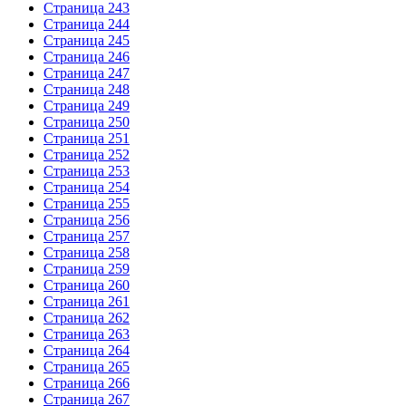
Страница 243
Страница 244
Страница 245
Страница 246
Страница 247
Страница 248
Страница 249
Страница 250
Страница 251
Страница 252
Страница 253
Страница 254
Страница 255
Страница 256
Страница 257
Страница 258
Страница 259
Страница 260
Страница 261
Страница 262
Страница 263
Страница 264
Страница 265
Страница 266
Страница 267