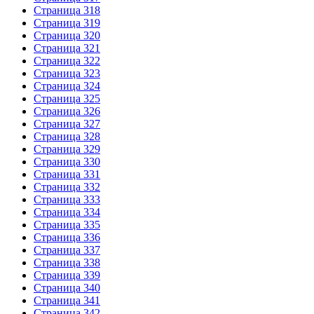
Страница 318
Страница 319
Страница 320
Страница 321
Страница 322
Страница 323
Страница 324
Страница 325
Страница 326
Страница 327
Страница 328
Страница 329
Страница 330
Страница 331
Страница 332
Страница 333
Страница 334
Страница 335
Страница 336
Страница 337
Страница 338
Страница 339
Страница 340
Страница 341
Страница 342