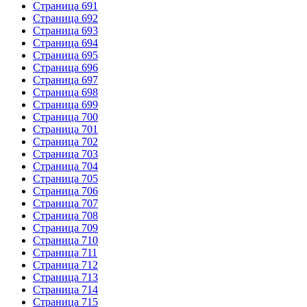
Страница 691
Страница 692
Страница 693
Страница 694
Страница 695
Страница 696
Страница 697
Страница 698
Страница 699
Страница 700
Страница 701
Страница 702
Страница 703
Страница 704
Страница 705
Страница 706
Страница 707
Страница 708
Страница 709
Страница 710
Страница 711
Страница 712
Страница 713
Страница 714
Страница 715