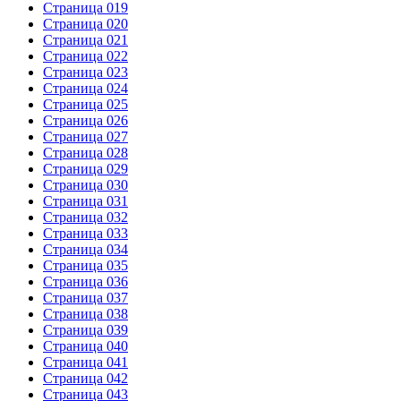
Страница 019
Страница 020
Страница 021
Страница 022
Страница 023
Страница 024
Страница 025
Страница 026
Страница 027
Страница 028
Страница 029
Страница 030
Страница 031
Страница 032
Страница 033
Страница 034
Страница 035
Страница 036
Страница 037
Страница 038
Страница 039
Страница 040
Страница 041
Страница 042
Страница 043