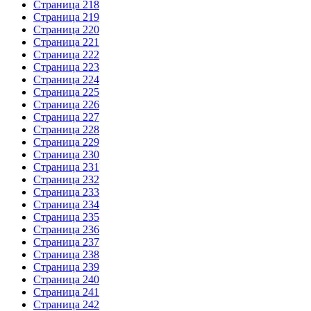
Страница 218
Страница 219
Страница 220
Страница 221
Страница 222
Страница 223
Страница 224
Страница 225
Страница 226
Страница 227
Страница 228
Страница 229
Страница 230
Страница 231
Страница 232
Страница 233
Страница 234
Страница 235
Страница 236
Страница 237
Страница 238
Страница 239
Страница 240
Страница 241
Страница 242