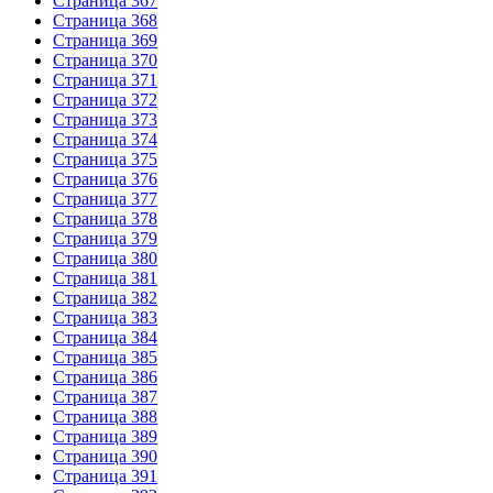
Страница 367
Страница 368
Страница 369
Страница 370
Страница 371
Страница 372
Страница 373
Страница 374
Страница 375
Страница 376
Страница 377
Страница 378
Страница 379
Страница 380
Страница 381
Страница 382
Страница 383
Страница 384
Страница 385
Страница 386
Страница 387
Страница 388
Страница 389
Страница 390
Страница 391