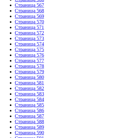
Страница 567
Страница 568
Страница 569
Страница 570
Страница 571
Страница 572
Страница 573
Страница 574
Страница 575
Страница 576
Страница 577
Страница 578
Страница 579
Страница 580
Страница 581
Страница 582
Страница 583
Страница 584
Страница 585
Страница 586
Страница 587
Страница 588
Страница 589
Страница 590