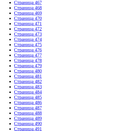
Страница 467
Страница 468
Страница 469
Страница 470
Страница 471
Страница 472
Страница 473
Страница 474
Страница 475
Страница 476
Страница 477
Страница 478
Страница 479
Страница 480
Страница 481
Страница 482
Страница 483
Страница 484
Страница 485
Страница 486
Страница 487
Страница 488
Страница 489
Страница 490
Страница 491