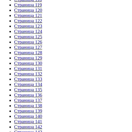
Страница 119
Страница 120
Страница 121
Страница 122
Страница 123
Страница 124
Страница 125
Страница 126
Страница 127
Страница 128
Страница 129
Страница 130
Страница 131
Страница 132
Страница 133
Страница 134
Страница 135
Страница 136
Страница 137
Страница 138
Страница 139
Страница 140
Страница 141
Страница 142