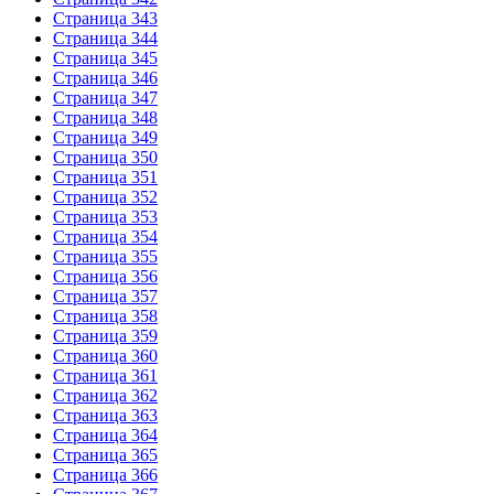
Страница 343
Страница 344
Страница 345
Страница 346
Страница 347
Страница 348
Страница 349
Страница 350
Страница 351
Страница 352
Страница 353
Страница 354
Страница 355
Страница 356
Страница 357
Страница 358
Страница 359
Страница 360
Страница 361
Страница 362
Страница 363
Страница 364
Страница 365
Страница 366