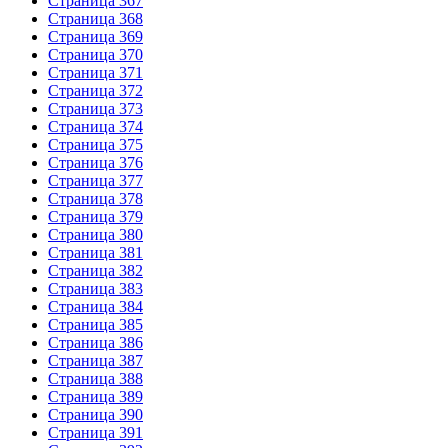
Страница 367
Страница 368
Страница 369
Страница 370
Страница 371
Страница 372
Страница 373
Страница 374
Страница 375
Страница 376
Страница 377
Страница 378
Страница 379
Страница 380
Страница 381
Страница 382
Страница 383
Страница 384
Страница 385
Страница 386
Страница 387
Страница 388
Страница 389
Страница 390
Страница 391