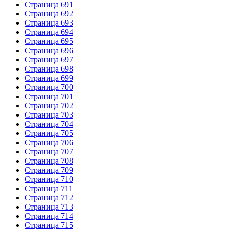
Страница 691
Страница 692
Страница 693
Страница 694
Страница 695
Страница 696
Страница 697
Страница 698
Страница 699
Страница 700
Страница 701
Страница 702
Страница 703
Страница 704
Страница 705
Страница 706
Страница 707
Страница 708
Страница 709
Страница 710
Страница 711
Страница 712
Страница 713
Страница 714
Страница 715