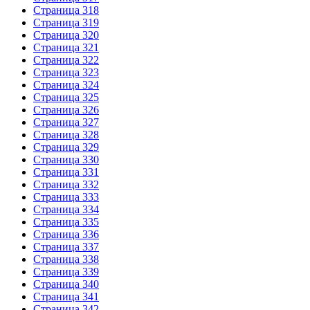
Страница 318
Страница 319
Страница 320
Страница 321
Страница 322
Страница 323
Страница 324
Страница 325
Страница 326
Страница 327
Страница 328
Страница 329
Страница 330
Страница 331
Страница 332
Страница 333
Страница 334
Страница 335
Страница 336
Страница 337
Страница 338
Страница 339
Страница 340
Страница 341
Страница 342