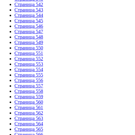
Страница 542
Страница 543
Страница 544
Страница 545
Страница 546
Страница 547
Страница 548
Страница 549
Страница 550
Страница 551
Страница 552
Страница 553
Страница 554
Страница 555
Страница 556
Страница 557
Страница 558
Страница 559
Страница 560
Страница 561
Страница 562
Страница 563
Страница 564
Страница 565
Страница 566