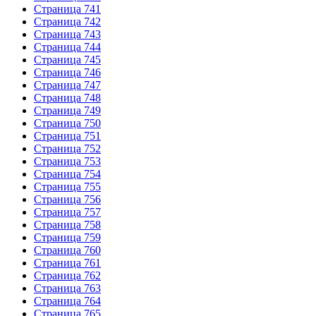
Страница 741
Страница 742
Страница 743
Страница 744
Страница 745
Страница 746
Страница 747
Страница 748
Страница 749
Страница 750
Страница 751
Страница 752
Страница 753
Страница 754
Страница 755
Страница 756
Страница 757
Страница 758
Страница 759
Страница 760
Страница 761
Страница 762
Страница 763
Страница 764
Страница 765