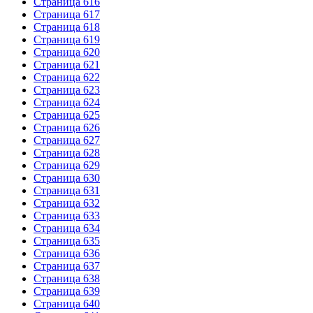
Страница 616
Страница 617
Страница 618
Страница 619
Страница 620
Страница 621
Страница 622
Страница 623
Страница 624
Страница 625
Страница 626
Страница 627
Страница 628
Страница 629
Страница 630
Страница 631
Страница 632
Страница 633
Страница 634
Страница 635
Страница 636
Страница 637
Страница 638
Страница 639
Страница 640