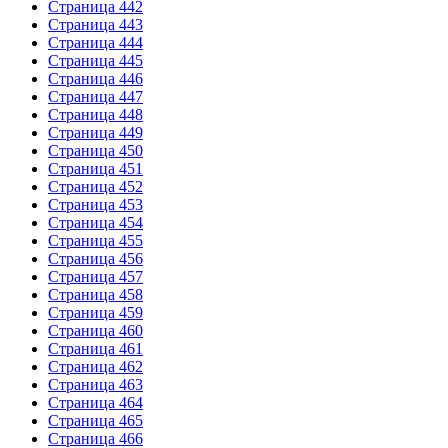
Страница 442
Страница 443
Страница 444
Страница 445
Страница 446
Страница 447
Страница 448
Страница 449
Страница 450
Страница 451
Страница 452
Страница 453
Страница 454
Страница 455
Страница 456
Страница 457
Страница 458
Страница 459
Страница 460
Страница 461
Страница 462
Страница 463
Страница 464
Страница 465
Страница 466