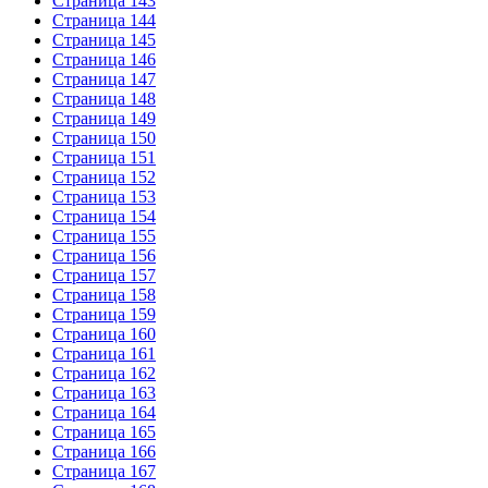
Страница 143
Страница 144
Страница 145
Страница 146
Страница 147
Страница 148
Страница 149
Страница 150
Страница 151
Страница 152
Страница 153
Страница 154
Страница 155
Страница 156
Страница 157
Страница 158
Страница 159
Страница 160
Страница 161
Страница 162
Страница 163
Страница 164
Страница 165
Страница 166
Страница 167