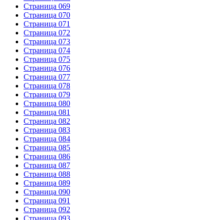
Страница 069
Страница 070
Страница 071
Страница 072
Страница 073
Страница 074
Страница 075
Страница 076
Страница 077
Страница 078
Страница 079
Страница 080
Страница 081
Страница 082
Страница 083
Страница 084
Страница 085
Страница 086
Страница 087
Страница 088
Страница 089
Страница 090
Страница 091
Страница 092
Страница 093