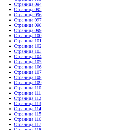
Страница 094
Страница 095
Страница 096
Страница 097
Страница 098
Страница 099
Страница 100
Страница 101
Страница 102
Страница 103
Страница 104
Страница 105
Страница 106
Страница 107
Страница 108
Страница 109
Страница 110
Страница 111
Страница 112
Страница 113
Страница 114
Страница 115
Страница 116
Страница 117
Страница 118