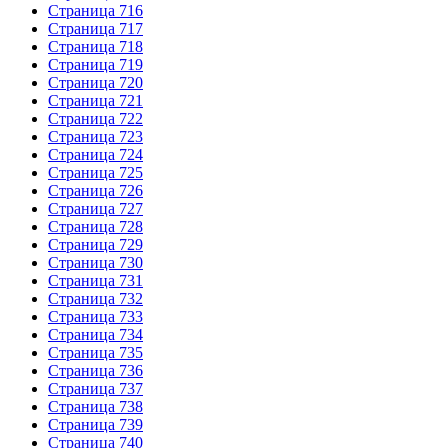
Страница 716
Страница 717
Страница 718
Страница 719
Страница 720
Страница 721
Страница 722
Страница 723
Страница 724
Страница 725
Страница 726
Страница 727
Страница 728
Страница 729
Страница 730
Страница 731
Страница 732
Страница 733
Страница 734
Страница 735
Страница 736
Страница 737
Страница 738
Страница 739
Страница 740