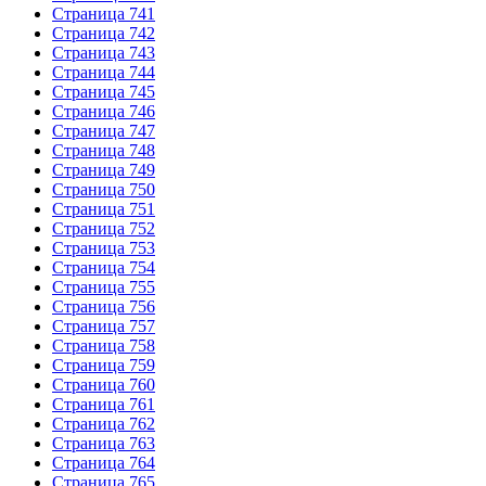
Страница 741
Страница 742
Страница 743
Страница 744
Страница 745
Страница 746
Страница 747
Страница 748
Страница 749
Страница 750
Страница 751
Страница 752
Страница 753
Страница 754
Страница 755
Страница 756
Страница 757
Страница 758
Страница 759
Страница 760
Страница 761
Страница 762
Страница 763
Страница 764
Страница 765