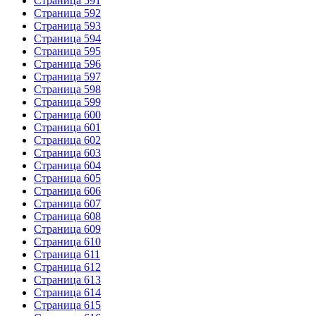
Страница 591
Страница 592
Страница 593
Страница 594
Страница 595
Страница 596
Страница 597
Страница 598
Страница 599
Страница 600
Страница 601
Страница 602
Страница 603
Страница 604
Страница 605
Страница 606
Страница 607
Страница 608
Страница 609
Страница 610
Страница 611
Страница 612
Страница 613
Страница 614
Страница 615