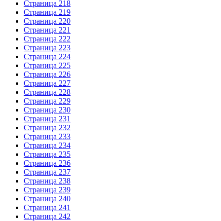
Страница 218
Страница 219
Страница 220
Страница 221
Страница 222
Страница 223
Страница 224
Страница 225
Страница 226
Страница 227
Страница 228
Страница 229
Страница 230
Страница 231
Страница 232
Страница 233
Страница 234
Страница 235
Страница 236
Страница 237
Страница 238
Страница 239
Страница 240
Страница 241
Страница 242