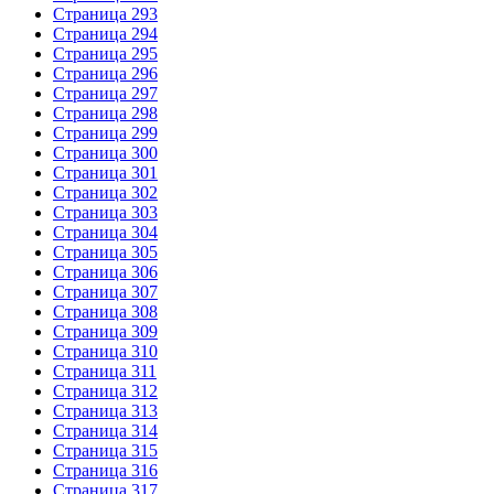
Страница 293
Страница 294
Страница 295
Страница 296
Страница 297
Страница 298
Страница 299
Страница 300
Страница 301
Страница 302
Страница 303
Страница 304
Страница 305
Страница 306
Страница 307
Страница 308
Страница 309
Страница 310
Страница 311
Страница 312
Страница 313
Страница 314
Страница 315
Страница 316
Страница 317