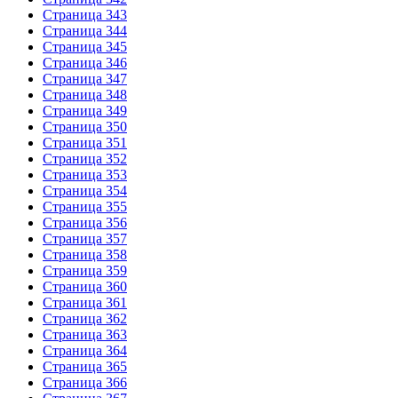
Страница 343
Страница 344
Страница 345
Страница 346
Страница 347
Страница 348
Страница 349
Страница 350
Страница 351
Страница 352
Страница 353
Страница 354
Страница 355
Страница 356
Страница 357
Страница 358
Страница 359
Страница 360
Страница 361
Страница 362
Страница 363
Страница 364
Страница 365
Страница 366