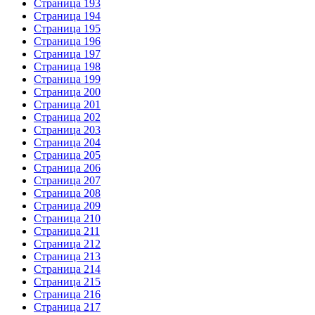
Страница 193
Страница 194
Страница 195
Страница 196
Страница 197
Страница 198
Страница 199
Страница 200
Страница 201
Страница 202
Страница 203
Страница 204
Страница 205
Страница 206
Страница 207
Страница 208
Страница 209
Страница 210
Страница 211
Страница 212
Страница 213
Страница 214
Страница 215
Страница 216
Страница 217