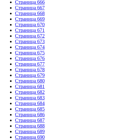
Страница 666
Страница 667
Страница 668
Страница 669
Страница 670
Страница 671
Страница 672
Страница 673
Страница 674
Страница 675
Страница 676
Страница 677
Страница 678
Страница 679
Страница 680
Страница 681
Страница 682
Страница 683
Страница 684
Страница 685
Страница 686
Страница 687
Страница 688
Страница 689
Страница 690