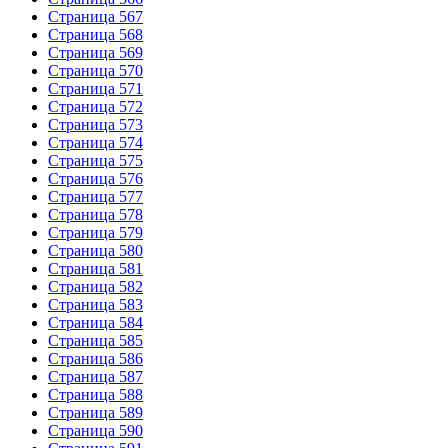
Страница 567
Страница 568
Страница 569
Страница 570
Страница 571
Страница 572
Страница 573
Страница 574
Страница 575
Страница 576
Страница 577
Страница 578
Страница 579
Страница 580
Страница 581
Страница 582
Страница 583
Страница 584
Страница 585
Страница 586
Страница 587
Страница 588
Страница 589
Страница 590