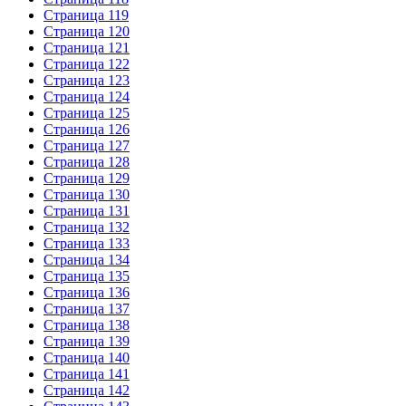
Страница 119
Страница 120
Страница 121
Страница 122
Страница 123
Страница 124
Страница 125
Страница 126
Страница 127
Страница 128
Страница 129
Страница 130
Страница 131
Страница 132
Страница 133
Страница 134
Страница 135
Страница 136
Страница 137
Страница 138
Страница 139
Страница 140
Страница 141
Страница 142