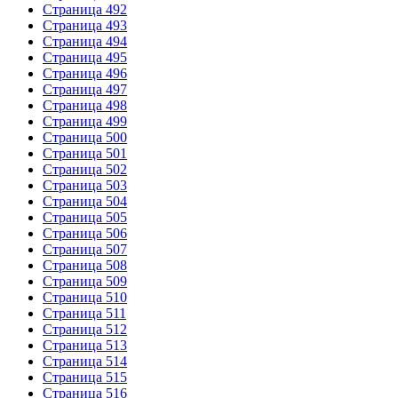
Страница 492
Страница 493
Страница 494
Страница 495
Страница 496
Страница 497
Страница 498
Страница 499
Страница 500
Страница 501
Страница 502
Страница 503
Страница 504
Страница 505
Страница 506
Страница 507
Страница 508
Страница 509
Страница 510
Страница 511
Страница 512
Страница 513
Страница 514
Страница 515
Страница 516