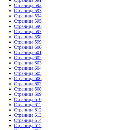
Страница 591
Страница 592
Страница 593
Страница 594
Страница 595
Страница 596
Страница 597
Страница 598
Страница 599
Страница 600
Страница 601
Страница 602
Страница 603
Страница 604
Страница 605
Страница 606
Страница 607
Страница 608
Страница 609
Страница 610
Страница 611
Страница 612
Страница 613
Страница 614
Страница 615