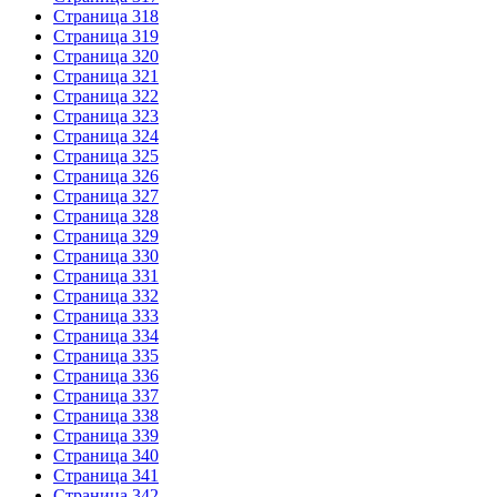
Страница 318
Страница 319
Страница 320
Страница 321
Страница 322
Страница 323
Страница 324
Страница 325
Страница 326
Страница 327
Страница 328
Страница 329
Страница 330
Страница 331
Страница 332
Страница 333
Страница 334
Страница 335
Страница 336
Страница 337
Страница 338
Страница 339
Страница 340
Страница 341
Страница 342