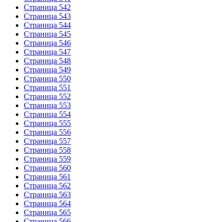
Страница 542
Страница 543
Страница 544
Страница 545
Страница 546
Страница 547
Страница 548
Страница 549
Страница 550
Страница 551
Страница 552
Страница 553
Страница 554
Страница 555
Страница 556
Страница 557
Страница 558
Страница 559
Страница 560
Страница 561
Страница 562
Страница 563
Страница 564
Страница 565
Страница 566