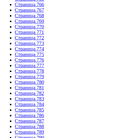
Страница 766
Страница 767
Страница 768
Страница 769
Страница 770
Страница 771
Страница 772
Страница 773
Страница 774
Страница 775
Страница 776
Страница 777
Страница 778
Страница 779
Страница 780
Страница 781
Страница 782
Страница 783
Страница 784
Страница 785
Страница 786
Страница 787
Страница 788
Страница 789
Страница 790