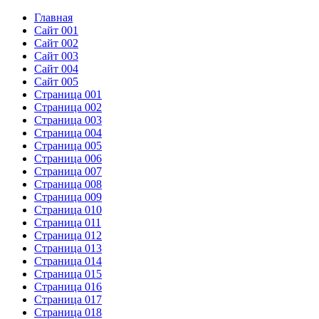
Главная
Сайт 001
Сайт 002
Сайт 003
Сайт 004
Сайт 005
Страница 001
Страница 002
Страница 003
Страница 004
Страница 005
Страница 006
Страница 007
Страница 008
Страница 009
Страница 010
Страница 011
Страница 012
Страница 013
Страница 014
Страница 015
Страница 016
Страница 017
Страница 018