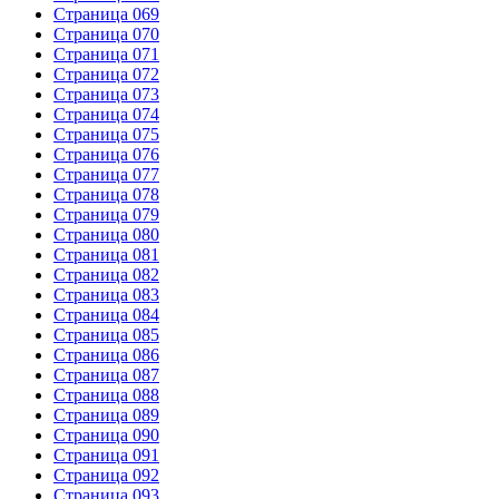
Страница 069
Страница 070
Страница 071
Страница 072
Страница 073
Страница 074
Страница 075
Страница 076
Страница 077
Страница 078
Страница 079
Страница 080
Страница 081
Страница 082
Страница 083
Страница 084
Страница 085
Страница 086
Страница 087
Страница 088
Страница 089
Страница 090
Страница 091
Страница 092
Страница 093