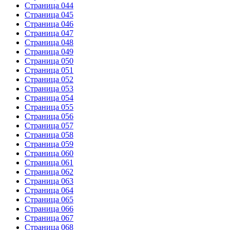
Страница 044
Страница 045
Страница 046
Страница 047
Страница 048
Страница 049
Страница 050
Страница 051
Страница 052
Страница 053
Страница 054
Страница 055
Страница 056
Страница 057
Страница 058
Страница 059
Страница 060
Страница 061
Страница 062
Страница 063
Страница 064
Страница 065
Страница 066
Страница 067
Страница 068