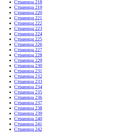
Страница 218
Страница 219
Страница 220
Страница 221
Страница 222
Страница 223
Страница 224
Страница 225
Страница 226
Страница 227
Страница 228
Страница 229
Страница 230
Страница 231
Страница 232
Страница 233
Страница 234
Страница 235
Страница 236
Страница 237
Страница 238
Страница 239
Страница 240
Страница 241
Страница 242