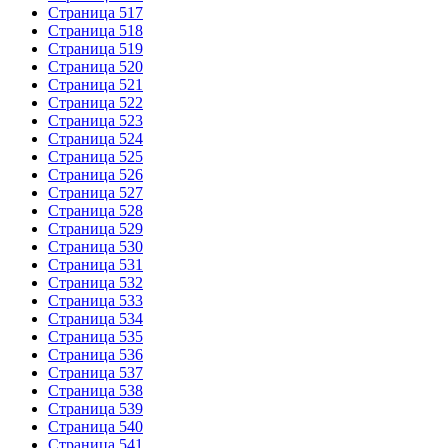
Страница 517
Страница 518
Страница 519
Страница 520
Страница 521
Страница 522
Страница 523
Страница 524
Страница 525
Страница 526
Страница 527
Страница 528
Страница 529
Страница 530
Страница 531
Страница 532
Страница 533
Страница 534
Страница 535
Страница 536
Страница 537
Страница 538
Страница 539
Страница 540
Страница 541