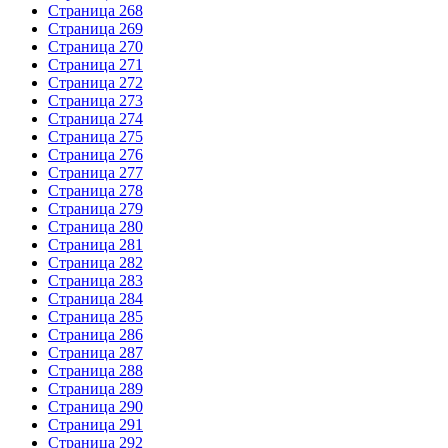
Страница 268
Страница 269
Страница 270
Страница 271
Страница 272
Страница 273
Страница 274
Страница 275
Страница 276
Страница 277
Страница 278
Страница 279
Страница 280
Страница 281
Страница 282
Страница 283
Страница 284
Страница 285
Страница 286
Страница 287
Страница 288
Страница 289
Страница 290
Страница 291
Страница 292