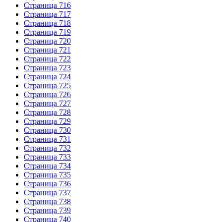
Страница 716
Страница 717
Страница 718
Страница 719
Страница 720
Страница 721
Страница 722
Страница 723
Страница 724
Страница 725
Страница 726
Страница 727
Страница 728
Страница 729
Страница 730
Страница 731
Страница 732
Страница 733
Страница 734
Страница 735
Страница 736
Страница 737
Страница 738
Страница 739
Страница 740