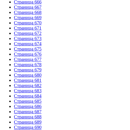
Страница 666
Страница 667
Страница 668
Страница 669
Страница 670
Страница 671
Страница 672
Страница 673
Страница 674
Страница 675
Страница 676
Страница 677
Страница 678
Страница 679
Страница 680
Страница 681
Страница 682
Страница 683
Страница 684
Страница 685
Страница 686
Страница 687
Страница 688
Страница 689
Страница 690