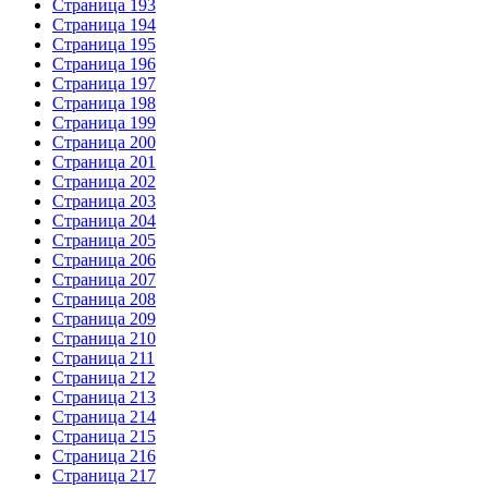
Страница 193
Страница 194
Страница 195
Страница 196
Страница 197
Страница 198
Страница 199
Страница 200
Страница 201
Страница 202
Страница 203
Страница 204
Страница 205
Страница 206
Страница 207
Страница 208
Страница 209
Страница 210
Страница 211
Страница 212
Страница 213
Страница 214
Страница 215
Страница 216
Страница 217