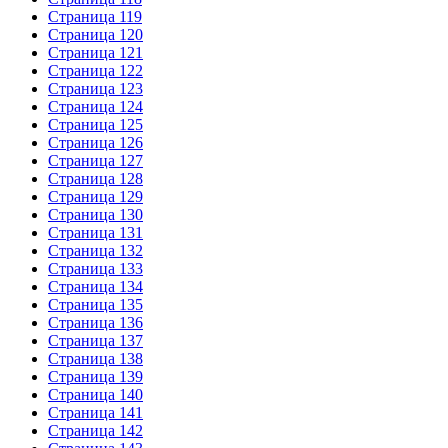
Страница 119
Страница 120
Страница 121
Страница 122
Страница 123
Страница 124
Страница 125
Страница 126
Страница 127
Страница 128
Страница 129
Страница 130
Страница 131
Страница 132
Страница 133
Страница 134
Страница 135
Страница 136
Страница 137
Страница 138
Страница 139
Страница 140
Страница 141
Страница 142