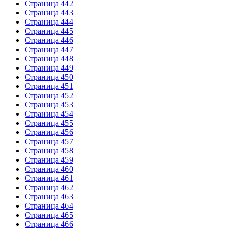
Страница 442
Страница 443
Страница 444
Страница 445
Страница 446
Страница 447
Страница 448
Страница 449
Страница 450
Страница 451
Страница 452
Страница 453
Страница 454
Страница 455
Страница 456
Страница 457
Страница 458
Страница 459
Страница 460
Страница 461
Страница 462
Страница 463
Страница 464
Страница 465
Страница 466