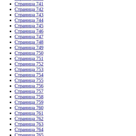
Страница 741
Страница 742
Страница 743
Страница 744
Страница 745
Страница 746
Страница 747
Страница 748
Страница 749
Страница 750
Страница 751
Страница 752
Страница 753
Страница 754
Страница 755
Страница 756
Страница 757
Страница 758
Страница 759
Страница 760
Страница 761
Страница 762
Страница 763
Страница 764
Страница 765