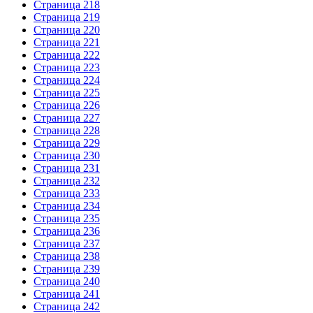
Страница 218
Страница 219
Страница 220
Страница 221
Страница 222
Страница 223
Страница 224
Страница 225
Страница 226
Страница 227
Страница 228
Страница 229
Страница 230
Страница 231
Страница 232
Страница 233
Страница 234
Страница 235
Страница 236
Страница 237
Страница 238
Страница 239
Страница 240
Страница 241
Страница 242