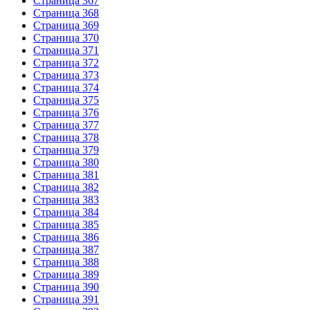
Страница 367
Страница 368
Страница 369
Страница 370
Страница 371
Страница 372
Страница 373
Страница 374
Страница 375
Страница 376
Страница 377
Страница 378
Страница 379
Страница 380
Страница 381
Страница 382
Страница 383
Страница 384
Страница 385
Страница 386
Страница 387
Страница 388
Страница 389
Страница 390
Страница 391