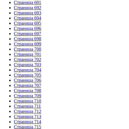
Страница 691
Страница 692
Страница 693
Страница 694
Страница 695
Страница 696
Страница 697
Страница 698
Страница 699
Страница 700
Страница 701
Страница 702
Страница 703
Страница 704
Страница 705
Страница 706
Страница 707
Страница 708
Страница 709
Страница 710
Страница 711
Страница 712
Страница 713
Страница 714
Страница 715