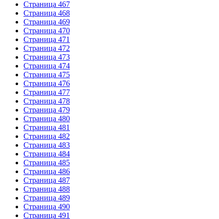
Страница 467
Страница 468
Страница 469
Страница 470
Страница 471
Страница 472
Страница 473
Страница 474
Страница 475
Страница 476
Страница 477
Страница 478
Страница 479
Страница 480
Страница 481
Страница 482
Страница 483
Страница 484
Страница 485
Страница 486
Страница 487
Страница 488
Страница 489
Страница 490
Страница 491