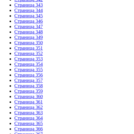
Страница 343
Страница 344
Страница 345
Страница 346
Страница 347
Страница 348
Страница 349
Страница 350
Страница 351
Страница 352
Страница 353
Страница 354
Страница 355
Страница 356
Страница 357
Страница 358
Страница 359
Страница 360
Страница 361
Страница 362
Страница 363
Страница 364
Страница 365
Страница 366