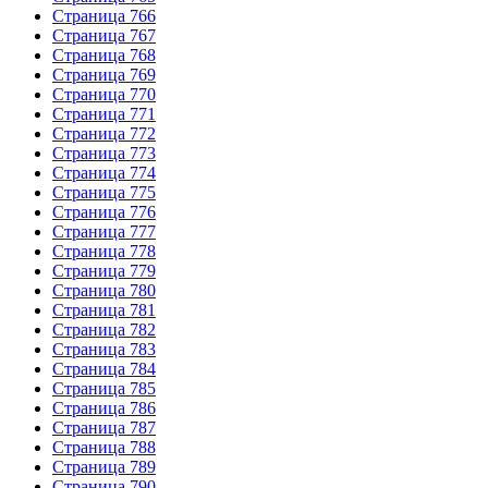
Страница 766
Страница 767
Страница 768
Страница 769
Страница 770
Страница 771
Страница 772
Страница 773
Страница 774
Страница 775
Страница 776
Страница 777
Страница 778
Страница 779
Страница 780
Страница 781
Страница 782
Страница 783
Страница 784
Страница 785
Страница 786
Страница 787
Страница 788
Страница 789
Страница 790