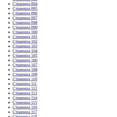
Страница 094
Страница 095
Страница 096
Страница 097
Страница 098
Страница 099
Страница 100
Страница 101
Страница 102
Страница 103
Страница 104
Страница 105
Страница 106
Страница 107
Страница 108
Страница 109
Страница 110
Страница 111
Страница 112
Страница 113
Страница 114
Страница 115
Страница 116
Страница 117
Страница 118