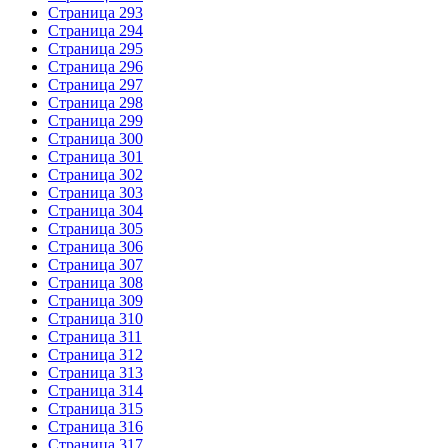
Страница 293
Страница 294
Страница 295
Страница 296
Страница 297
Страница 298
Страница 299
Страница 300
Страница 301
Страница 302
Страница 303
Страница 304
Страница 305
Страница 306
Страница 307
Страница 308
Страница 309
Страница 310
Страница 311
Страница 312
Страница 313
Страница 314
Страница 315
Страница 316
Страница 317