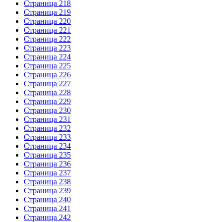
Страница 218
Страница 219
Страница 220
Страница 221
Страница 222
Страница 223
Страница 224
Страница 225
Страница 226
Страница 227
Страница 228
Страница 229
Страница 230
Страница 231
Страница 232
Страница 233
Страница 234
Страница 235
Страница 236
Страница 237
Страница 238
Страница 239
Страница 240
Страница 241
Страница 242