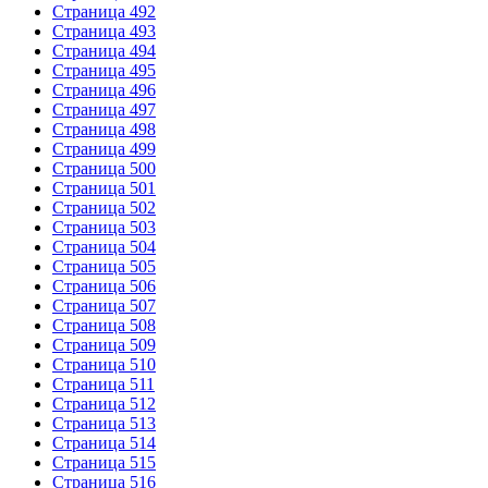
Страница 492
Страница 493
Страница 494
Страница 495
Страница 496
Страница 497
Страница 498
Страница 499
Страница 500
Страница 501
Страница 502
Страница 503
Страница 504
Страница 505
Страница 506
Страница 507
Страница 508
Страница 509
Страница 510
Страница 511
Страница 512
Страница 513
Страница 514
Страница 515
Страница 516