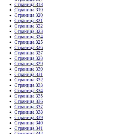
Страница 318
Страница 319
Страница 320
Страница 321
Страница 322
Страница 323
Страница 324
Страница 325
Страница 326
Страница 327
Страница 328
Страница 329
Страница 330
Страница 331
Страница 332
Страница 333
Страница 334
Страница 335
Страница 336
Страница 337
Страница 338
Страница 339
Страница 340
Страница 341
Страница 342