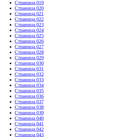
Страница 019
Страница 020
Страница 021
Страница 022
Страница 023
Страница 024
Страница 025
Страница 026
Страница 027
Страница 028
Страница 029
Страница 030
Страница 031
Страница 032
Страница 033
Страница 034
Страница 035
Страница 036
Страница 037
Страница 038
Страница 039
Страница 040
Страница 041
Страница 042
Страница 043