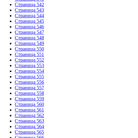
Страница 542
Страница 543
Страница 544
Страница 545
Страница 546
Страница 547
Страница 548
Страница 549
Страница 550
Страница 551
Страница 552
Страница 553
Страница 554
Страница 555
Страница 556
Страница 557
Страница 558
Страница 559
Страница 560
Страница 561
Страница 562
Страница 563
Страница 564
Страница 565
Страница 566