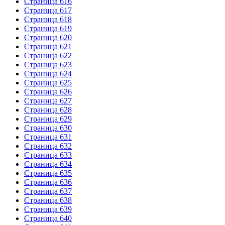
Страница 616
Страница 617
Страница 618
Страница 619
Страница 620
Страница 621
Страница 622
Страница 623
Страница 624
Страница 625
Страница 626
Страница 627
Страница 628
Страница 629
Страница 630
Страница 631
Страница 632
Страница 633
Страница 634
Страница 635
Страница 636
Страница 637
Страница 638
Страница 639
Страница 640