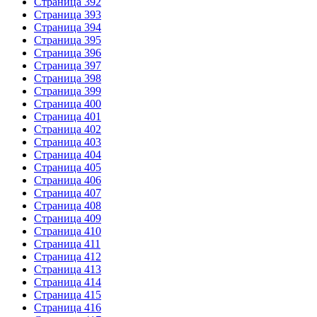
Страница 392
Страница 393
Страница 394
Страница 395
Страница 396
Страница 397
Страница 398
Страница 399
Страница 400
Страница 401
Страница 402
Страница 403
Страница 404
Страница 405
Страница 406
Страница 407
Страница 408
Страница 409
Страница 410
Страница 411
Страница 412
Страница 413
Страница 414
Страница 415
Страница 416