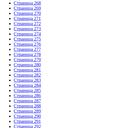
Страница 268
Страница 269
Страница 270
Страница 271
Страница 272
Страница 273
Страница 274
Страница 275
Страница 276
Страница 277
Страница 278
Страница 279
Страница 280
Страница 281
Страница 282
Страница 283
Страница 284
Страница 285
Страница 286
Страница 287
Страница 288
Страница 289
Страница 290
Страница 291
Страница 292