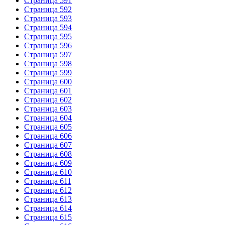
Страница 591
Страница 592
Страница 593
Страница 594
Страница 595
Страница 596
Страница 597
Страница 598
Страница 599
Страница 600
Страница 601
Страница 602
Страница 603
Страница 604
Страница 605
Страница 606
Страница 607
Страница 608
Страница 609
Страница 610
Страница 611
Страница 612
Страница 613
Страница 614
Страница 615