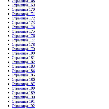
Страница 168
Страница 169
Страница 170
Страница 171
Страница 172
Страница 173
Страница 174
Страница 175
Страница 176
Страница 177
Страница 178
Страница 179
Страница 180
Страница 181
Страница 182
Страница 183
Страница 184
Страница 185
Страница 186
Страница 187
Страница 188
Страница 189
Страница 190
Страница 191
Страница 192