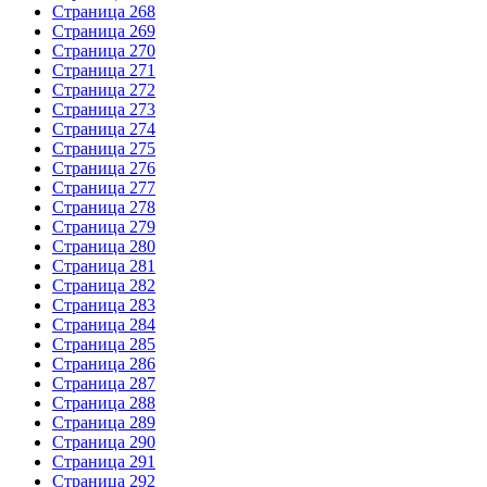
Страница 268
Страница 269
Страница 270
Страница 271
Страница 272
Страница 273
Страница 274
Страница 275
Страница 276
Страница 277
Страница 278
Страница 279
Страница 280
Страница 281
Страница 282
Страница 283
Страница 284
Страница 285
Страница 286
Страница 287
Страница 288
Страница 289
Страница 290
Страница 291
Страница 292