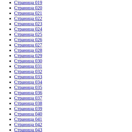
Страница 019
Страница 020
Страница 021
Страница 022
Страница 023
Страница 024
Страница 025
Страница 026
Страница 027
Страница 028
Страница 029
Страница 030
Страница 031
Страница 032
Страница 033
Страница 034
Страница 035
Страница 036
Страница 037
Страница 038
Страница 039
Страница 040
Страница 041
Страница 042
Страница 043