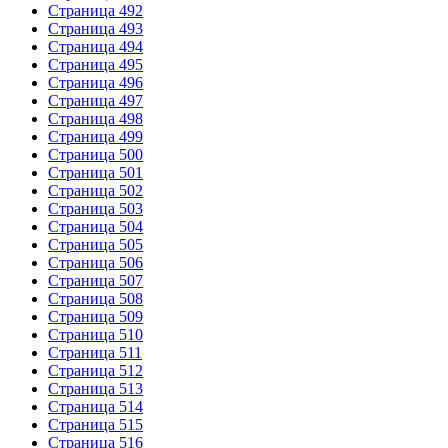
Страница 492
Страница 493
Страница 494
Страница 495
Страница 496
Страница 497
Страница 498
Страница 499
Страница 500
Страница 501
Страница 502
Страница 503
Страница 504
Страница 505
Страница 506
Страница 507
Страница 508
Страница 509
Страница 510
Страница 511
Страница 512
Страница 513
Страница 514
Страница 515
Страница 516