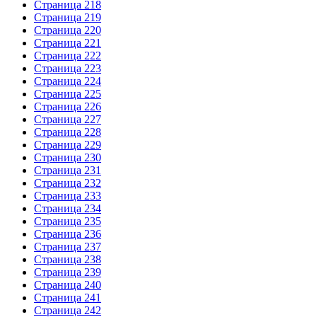
Страница 218
Страница 219
Страница 220
Страница 221
Страница 222
Страница 223
Страница 224
Страница 225
Страница 226
Страница 227
Страница 228
Страница 229
Страница 230
Страница 231
Страница 232
Страница 233
Страница 234
Страница 235
Страница 236
Страница 237
Страница 238
Страница 239
Страница 240
Страница 241
Страница 242