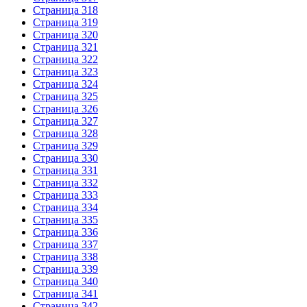
Страница 318
Страница 319
Страница 320
Страница 321
Страница 322
Страница 323
Страница 324
Страница 325
Страница 326
Страница 327
Страница 328
Страница 329
Страница 330
Страница 331
Страница 332
Страница 333
Страница 334
Страница 335
Страница 336
Страница 337
Страница 338
Страница 339
Страница 340
Страница 341
Страница 342