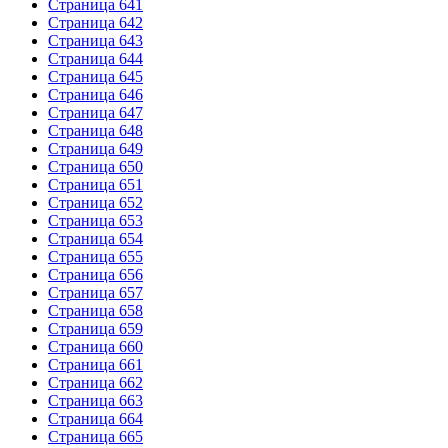
Страница 641
Страница 642
Страница 643
Страница 644
Страница 645
Страница 646
Страница 647
Страница 648
Страница 649
Страница 650
Страница 651
Страница 652
Страница 653
Страница 654
Страница 655
Страница 656
Страница 657
Страница 658
Страница 659
Страница 660
Страница 661
Страница 662
Страница 663
Страница 664
Страница 665