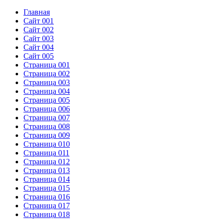
Главная
Сайт 001
Сайт 002
Сайт 003
Сайт 004
Сайт 005
Страница 001
Страница 002
Страница 003
Страница 004
Страница 005
Страница 006
Страница 007
Страница 008
Страница 009
Страница 010
Страница 011
Страница 012
Страница 013
Страница 014
Страница 015
Страница 016
Страница 017
Страница 018