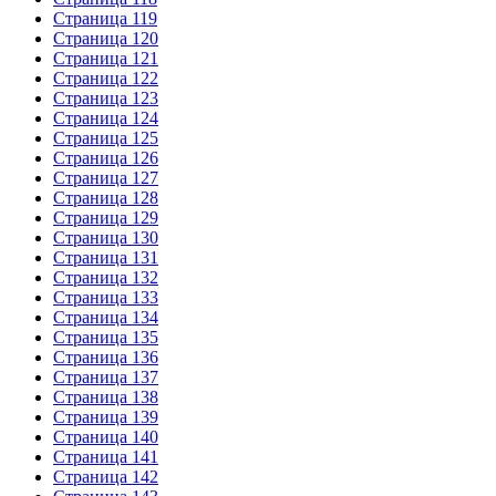
Страница 119
Страница 120
Страница 121
Страница 122
Страница 123
Страница 124
Страница 125
Страница 126
Страница 127
Страница 128
Страница 129
Страница 130
Страница 131
Страница 132
Страница 133
Страница 134
Страница 135
Страница 136
Страница 137
Страница 138
Страница 139
Страница 140
Страница 141
Страница 142