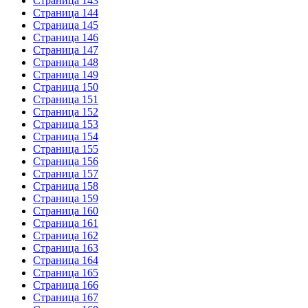
Страница 143
Страница 144
Страница 145
Страница 146
Страница 147
Страница 148
Страница 149
Страница 150
Страница 151
Страница 152
Страница 153
Страница 154
Страница 155
Страница 156
Страница 157
Страница 158
Страница 159
Страница 160
Страница 161
Страница 162
Страница 163
Страница 164
Страница 165
Страница 166
Страница 167