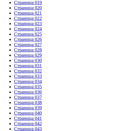
Страница 019
Страница 020
Страница 021
Страница 022
Страница 023
Страница 024
Страница 025
Страница 026
Страница 027
Страница 028
Страница 029
Страница 030
Страница 031
Страница 032
Страница 033
Страница 034
Страница 035
Страница 036
Страница 037
Страница 038
Страница 039
Страница 040
Страница 041
Страница 042
Страница 043