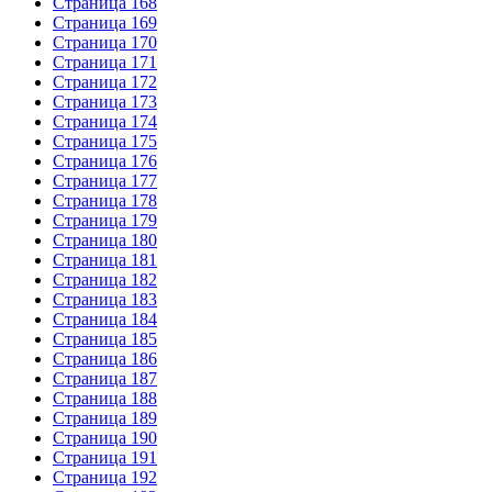
Страница 168
Страница 169
Страница 170
Страница 171
Страница 172
Страница 173
Страница 174
Страница 175
Страница 176
Страница 177
Страница 178
Страница 179
Страница 180
Страница 181
Страница 182
Страница 183
Страница 184
Страница 185
Страница 186
Страница 187
Страница 188
Страница 189
Страница 190
Страница 191
Страница 192