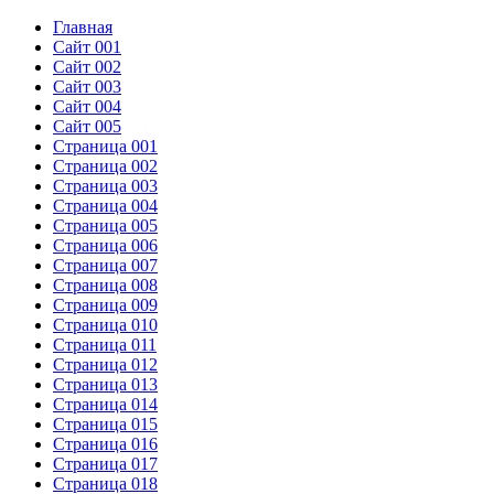
Главная
Сайт 001
Сайт 002
Сайт 003
Сайт 004
Сайт 005
Страница 001
Страница 002
Страница 003
Страница 004
Страница 005
Страница 006
Страница 007
Страница 008
Страница 009
Страница 010
Страница 011
Страница 012
Страница 013
Страница 014
Страница 015
Страница 016
Страница 017
Страница 018