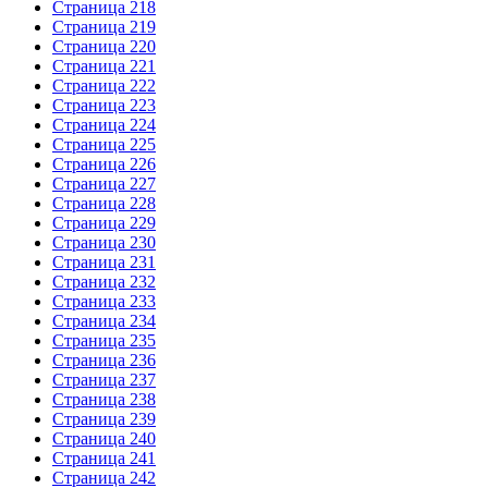
Страница 218
Страница 219
Страница 220
Страница 221
Страница 222
Страница 223
Страница 224
Страница 225
Страница 226
Страница 227
Страница 228
Страница 229
Страница 230
Страница 231
Страница 232
Страница 233
Страница 234
Страница 235
Страница 236
Страница 237
Страница 238
Страница 239
Страница 240
Страница 241
Страница 242