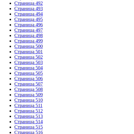
Страница 492
Страница 493
Страница 494
Страница 495
Страница 496
Страница 497
Страница 498
Страница 499
Страница 500
Страница 501
Страница 502
Страница 503
Страница 504
Страница 505
Страница 506
Страница 507
Страница 508
Страница 509
Страница 510
Страница 511
Страница 512
Страница 513
Страница 514
Страница 515
Страница 516