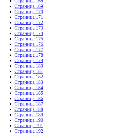
Страница 168
Страница 169
Страница 170
Страница 171
Страница 172
Страница 173
Страница 174
Страница 175
Страница 176
Страница 177
Страница 178
Страница 179
Страница 180
Страница 181
Страница 182
Страница 183
Страница 184
Страница 185
Страница 186
Страница 187
Страница 188
Страница 189
Страница 190
Страница 191
Страница 192