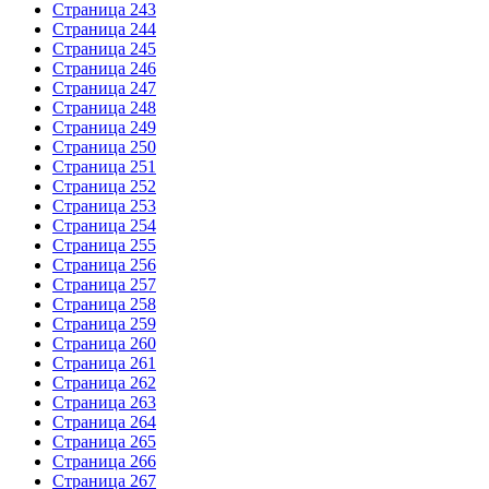
Страница 243
Страница 244
Страница 245
Страница 246
Страница 247
Страница 248
Страница 249
Страница 250
Страница 251
Страница 252
Страница 253
Страница 254
Страница 255
Страница 256
Страница 257
Страница 258
Страница 259
Страница 260
Страница 261
Страница 262
Страница 263
Страница 264
Страница 265
Страница 266
Страница 267