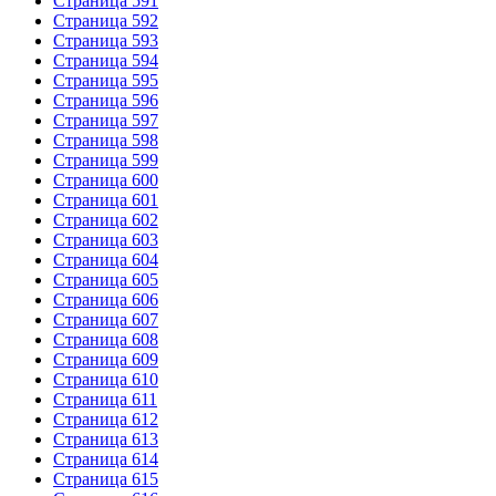
Страница 591
Страница 592
Страница 593
Страница 594
Страница 595
Страница 596
Страница 597
Страница 598
Страница 599
Страница 600
Страница 601
Страница 602
Страница 603
Страница 604
Страница 605
Страница 606
Страница 607
Страница 608
Страница 609
Страница 610
Страница 611
Страница 612
Страница 613
Страница 614
Страница 615