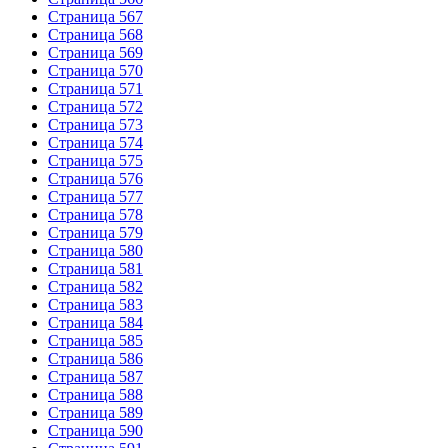
Страница 567
Страница 568
Страница 569
Страница 570
Страница 571
Страница 572
Страница 573
Страница 574
Страница 575
Страница 576
Страница 577
Страница 578
Страница 579
Страница 580
Страница 581
Страница 582
Страница 583
Страница 584
Страница 585
Страница 586
Страница 587
Страница 588
Страница 589
Страница 590