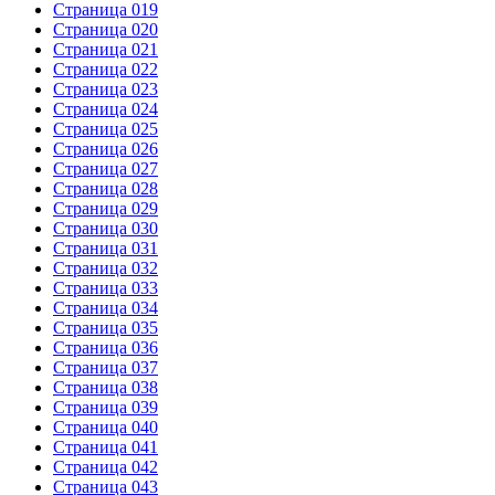
Страница 019
Страница 020
Страница 021
Страница 022
Страница 023
Страница 024
Страница 025
Страница 026
Страница 027
Страница 028
Страница 029
Страница 030
Страница 031
Страница 032
Страница 033
Страница 034
Страница 035
Страница 036
Страница 037
Страница 038
Страница 039
Страница 040
Страница 041
Страница 042
Страница 043