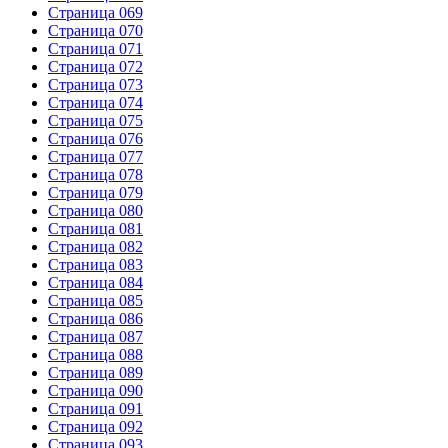
Страница 069
Страница 070
Страница 071
Страница 072
Страница 073
Страница 074
Страница 075
Страница 076
Страница 077
Страница 078
Страница 079
Страница 080
Страница 081
Страница 082
Страница 083
Страница 084
Страница 085
Страница 086
Страница 087
Страница 088
Страница 089
Страница 090
Страница 091
Страница 092
Страница 093