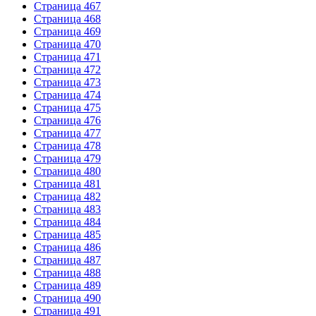
Страница 467
Страница 468
Страница 469
Страница 470
Страница 471
Страница 472
Страница 473
Страница 474
Страница 475
Страница 476
Страница 477
Страница 478
Страница 479
Страница 480
Страница 481
Страница 482
Страница 483
Страница 484
Страница 485
Страница 486
Страница 487
Страница 488
Страница 489
Страница 490
Страница 491