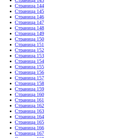
Страница 143
Страница 144
Страница 145
Страница 146
Страница 147
Страница 148
Страница 149
Страница 150
Страница 151
Страница 152
Страница 153
Страница 154
Страница 155
Страница 156
Страница 157
Страница 158
Страница 159
Страница 160
Страница 161
Страница 162
Страница 163
Страница 164
Страница 165
Страница 166
Страница 167