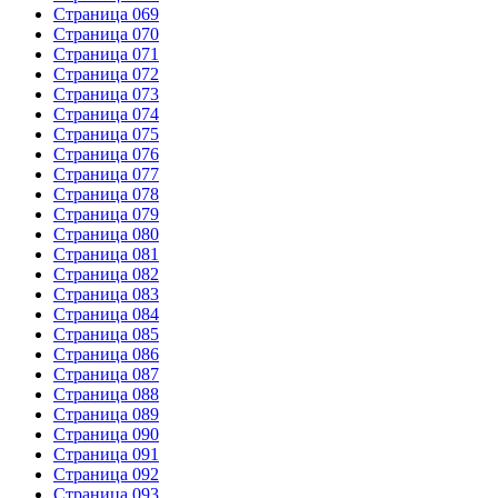
Страница 069
Страница 070
Страница 071
Страница 072
Страница 073
Страница 074
Страница 075
Страница 076
Страница 077
Страница 078
Страница 079
Страница 080
Страница 081
Страница 082
Страница 083
Страница 084
Страница 085
Страница 086
Страница 087
Страница 088
Страница 089
Страница 090
Страница 091
Страница 092
Страница 093