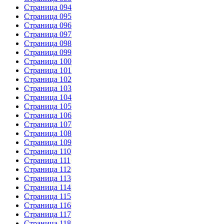
Страница 094
Страница 095
Страница 096
Страница 097
Страница 098
Страница 099
Страница 100
Страница 101
Страница 102
Страница 103
Страница 104
Страница 105
Страница 106
Страница 107
Страница 108
Страница 109
Страница 110
Страница 111
Страница 112
Страница 113
Страница 114
Страница 115
Страница 116
Страница 117
Страница 118