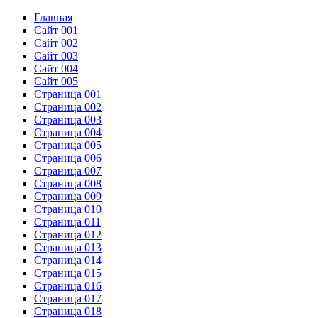
Главная
Сайт 001
Сайт 002
Сайт 003
Сайт 004
Сайт 005
Страница 001
Страница 002
Страница 003
Страница 004
Страница 005
Страница 006
Страница 007
Страница 008
Страница 009
Страница 010
Страница 011
Страница 012
Страница 013
Страница 014
Страница 015
Страница 016
Страница 017
Страница 018