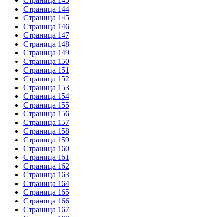
Страница 143
Страница 144
Страница 145
Страница 146
Страница 147
Страница 148
Страница 149
Страница 150
Страница 151
Страница 152
Страница 153
Страница 154
Страница 155
Страница 156
Страница 157
Страница 158
Страница 159
Страница 160
Страница 161
Страница 162
Страница 163
Страница 164
Страница 165
Страница 166
Страница 167