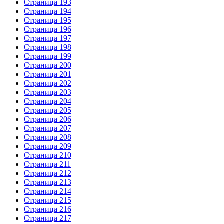
Страница 193
Страница 194
Страница 195
Страница 196
Страница 197
Страница 198
Страница 199
Страница 200
Страница 201
Страница 202
Страница 203
Страница 204
Страница 205
Страница 206
Страница 207
Страница 208
Страница 209
Страница 210
Страница 211
Страница 212
Страница 213
Страница 214
Страница 215
Страница 216
Страница 217