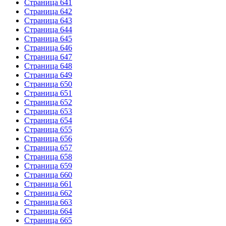
Страница 641
Страница 642
Страница 643
Страница 644
Страница 645
Страница 646
Страница 647
Страница 648
Страница 649
Страница 650
Страница 651
Страница 652
Страница 653
Страница 654
Страница 655
Страница 656
Страница 657
Страница 658
Страница 659
Страница 660
Страница 661
Страница 662
Страница 663
Страница 664
Страница 665