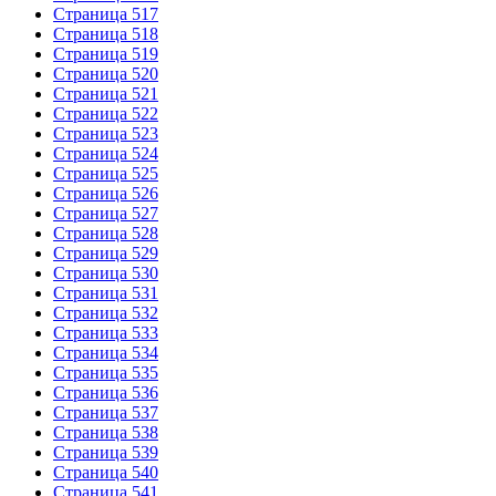
Страница 517
Страница 518
Страница 519
Страница 520
Страница 521
Страница 522
Страница 523
Страница 524
Страница 525
Страница 526
Страница 527
Страница 528
Страница 529
Страница 530
Страница 531
Страница 532
Страница 533
Страница 534
Страница 535
Страница 536
Страница 537
Страница 538
Страница 539
Страница 540
Страница 541