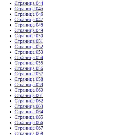
Страница 044
Страница 045
Страница 046
Страница 047
Страница 048
Страница 049
Страница 050
Страница 051
Страница 052
Страница 053
Страница 054
Страница 055
Страница 056
Страница 057
Страница 058
Страница 059
Страница 060
Страница 061
Страница 062
Страница 063
Страница 064
Страница 065
Страница 066
Страница 067
Страница 068