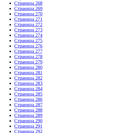
Страница 268
Страница 269
Страница 270
Страница 271
Страница 272
Страница 273
Страница 274
Страница 275
Страница 276
Страница 277
Страница 278
Страница 279
Страница 280
Страница 281
Страница 282
Страница 283
Страница 284
Страница 285
Страница 286
Страница 287
Страница 288
Страница 289
Страница 290
Страница 291
Страница 292