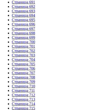
Страница 691
Страница 692
Страница 693
Страница 694
Страница 695
Страница 696
Страница 697
Страница 698
Страница 699
Страница 700
Страница 701
Страница 702
Страница 703
Страница 704
Страница 705
Страница 706
Страница 707
Страница 708
Страница 709
Страница 710
Страница 711
Страница 712
Страница 713
Страница 714
Страница 715