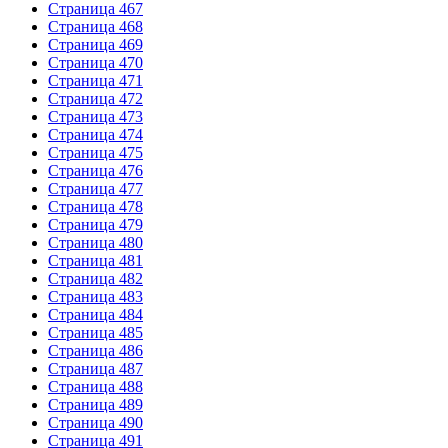
Страница 467
Страница 468
Страница 469
Страница 470
Страница 471
Страница 472
Страница 473
Страница 474
Страница 475
Страница 476
Страница 477
Страница 478
Страница 479
Страница 480
Страница 481
Страница 482
Страница 483
Страница 484
Страница 485
Страница 486
Страница 487
Страница 488
Страница 489
Страница 490
Страница 491