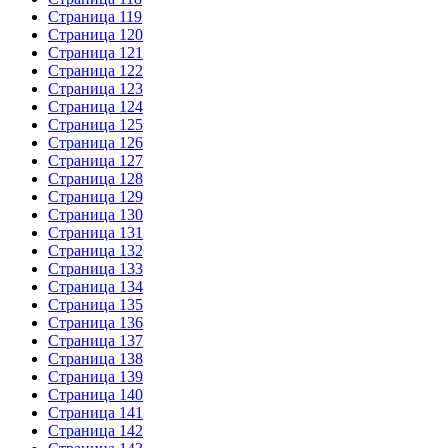
Страница 119
Страница 120
Страница 121
Страница 122
Страница 123
Страница 124
Страница 125
Страница 126
Страница 127
Страница 128
Страница 129
Страница 130
Страница 131
Страница 132
Страница 133
Страница 134
Страница 135
Страница 136
Страница 137
Страница 138
Страница 139
Страница 140
Страница 141
Страница 142