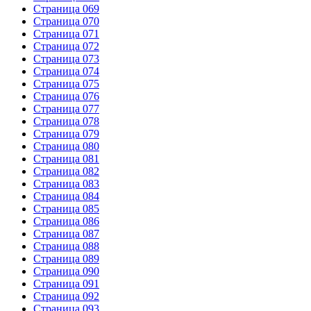
Страница 069
Страница 070
Страница 071
Страница 072
Страница 073
Страница 074
Страница 075
Страница 076
Страница 077
Страница 078
Страница 079
Страница 080
Страница 081
Страница 082
Страница 083
Страница 084
Страница 085
Страница 086
Страница 087
Страница 088
Страница 089
Страница 090
Страница 091
Страница 092
Страница 093