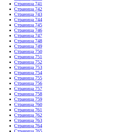
Страница 741
Страница 742
Страница 743
Страница 744
Страница 745
Страница 746
Страница 747
Страница 748
Страница 749
Страница 750
Страница 751
Страница 752
Страница 753
Страница 754
Страница 755
Страница 756
Страница 757
Страница 758
Страница 759
Страница 760
Страница 761
Страница 762
Страница 763
Страница 764
Страница 765