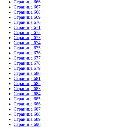
Страница 666
Страница 667
Страница 668
Страница 669
Страница 670
Страница 671
Страница 672
Страница 673
Страница 674
Страница 675
Страница 676
Страница 677
Страница 678
Страница 679
Страница 680
Страница 681
Страница 682
Страница 683
Страница 684
Страница 685
Страница 686
Страница 687
Страница 688
Страница 689
Страница 690