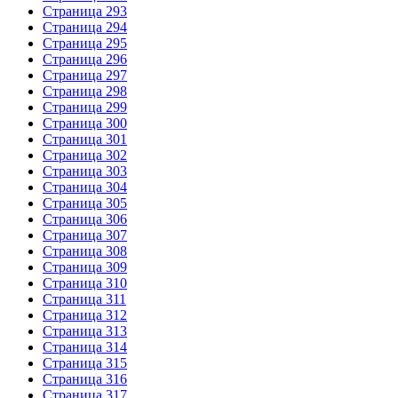
Страница 293
Страница 294
Страница 295
Страница 296
Страница 297
Страница 298
Страница 299
Страница 300
Страница 301
Страница 302
Страница 303
Страница 304
Страница 305
Страница 306
Страница 307
Страница 308
Страница 309
Страница 310
Страница 311
Страница 312
Страница 313
Страница 314
Страница 315
Страница 316
Страница 317