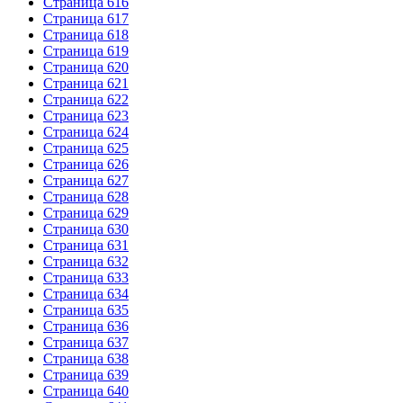
Страница 616
Страница 617
Страница 618
Страница 619
Страница 620
Страница 621
Страница 622
Страница 623
Страница 624
Страница 625
Страница 626
Страница 627
Страница 628
Страница 629
Страница 630
Страница 631
Страница 632
Страница 633
Страница 634
Страница 635
Страница 636
Страница 637
Страница 638
Страница 639
Страница 640