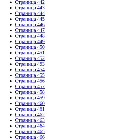
Страница 442
Страница 443
Страница 444
Страница 445
Страница 446
Страница 447
Страница 448
Страница 449
Страница 450
Страница 451
Страница 452
Страница 453
Страница 454
Страница 455
Страница 456
Страница 457
Страница 458
Страница 459
Страница 460
Страница 461
Страница 462
Страница 463
Страница 464
Страница 465
Страница 466