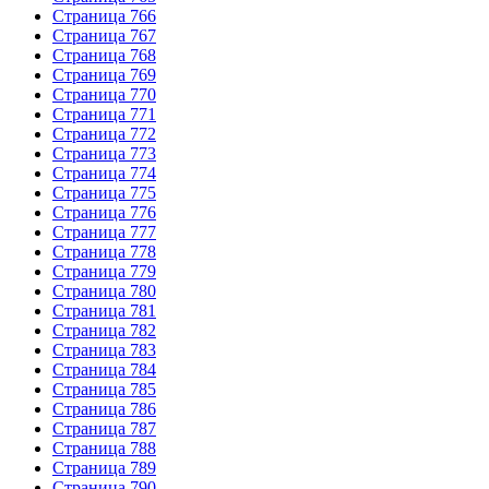
Страница 766
Страница 767
Страница 768
Страница 769
Страница 770
Страница 771
Страница 772
Страница 773
Страница 774
Страница 775
Страница 776
Страница 777
Страница 778
Страница 779
Страница 780
Страница 781
Страница 782
Страница 783
Страница 784
Страница 785
Страница 786
Страница 787
Страница 788
Страница 789
Страница 790