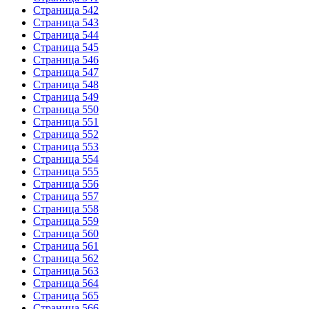
Страница 542
Страница 543
Страница 544
Страница 545
Страница 546
Страница 547
Страница 548
Страница 549
Страница 550
Страница 551
Страница 552
Страница 553
Страница 554
Страница 555
Страница 556
Страница 557
Страница 558
Страница 559
Страница 560
Страница 561
Страница 562
Страница 563
Страница 564
Страница 565
Страница 566