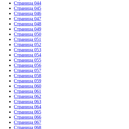
Страница 044
Страница 045
Страница 046
Страница 047
Страница 048
Страница 049
Страница 050
Страница 051
Страница 052
Страница 053
Страница 054
Страница 055
Страница 056
Страница 057
Страница 058
Страница 059
Страница 060
Страница 061
Страница 062
Страница 063
Страница 064
Страница 065
Страница 066
Страница 067
Страница 068