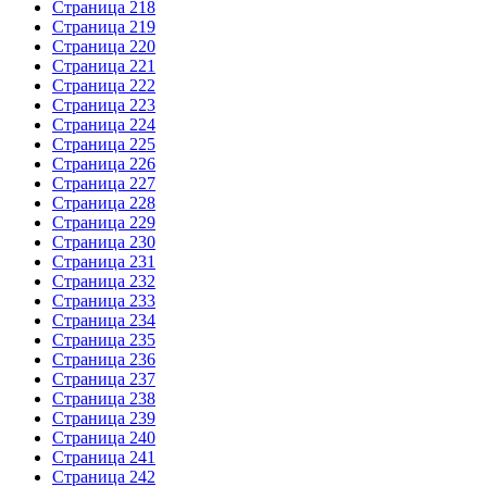
Страница 218
Страница 219
Страница 220
Страница 221
Страница 222
Страница 223
Страница 224
Страница 225
Страница 226
Страница 227
Страница 228
Страница 229
Страница 230
Страница 231
Страница 232
Страница 233
Страница 234
Страница 235
Страница 236
Страница 237
Страница 238
Страница 239
Страница 240
Страница 241
Страница 242