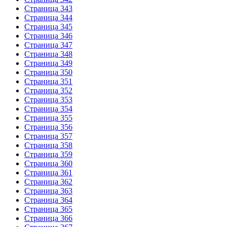
Страница 343
Страница 344
Страница 345
Страница 346
Страница 347
Страница 348
Страница 349
Страница 350
Страница 351
Страница 352
Страница 353
Страница 354
Страница 355
Страница 356
Страница 357
Страница 358
Страница 359
Страница 360
Страница 361
Страница 362
Страница 363
Страница 364
Страница 365
Страница 366