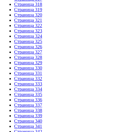
Страница 318
Страница 319
Страница 320
Страница 321
Страница 322
Страница 323
Страница 324
Страница 325
Страница 326
Страница 327
Страница 328
Страница 329
Страница 330
Страница 331
Страница 332
Страница 333
Страница 334
Страница 335
Страница 336
Страница 337
Страница 338
Страница 339
Страница 340
Страница 341
Страница 342