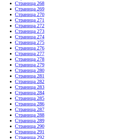
Страница 268
Страница 269
Страница 270
Страница 271
Страница 272
Страница 273
Страница 274
Страница 275
Страница 276
Страница 277
Страница 278
Страница 279
Страница 280
Страница 281
Страница 282
Страница 283
Страница 284
Страница 285
Страница 286
Страница 287
Страница 288
Страница 289
Страница 290
Страница 291
Страница 292