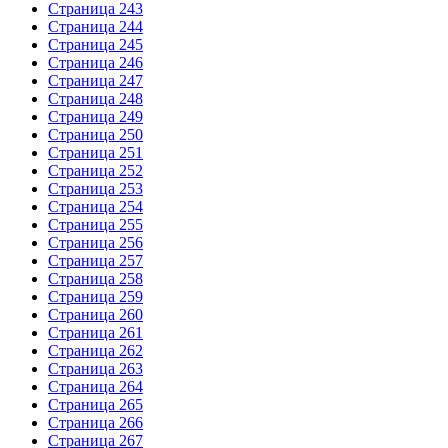
Страница 243
Страница 244
Страница 245
Страница 246
Страница 247
Страница 248
Страница 249
Страница 250
Страница 251
Страница 252
Страница 253
Страница 254
Страница 255
Страница 256
Страница 257
Страница 258
Страница 259
Страница 260
Страница 261
Страница 262
Страница 263
Страница 264
Страница 265
Страница 266
Страница 267