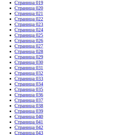
Страница 019
Страница 020
Страница 021
Страница 022
Страница 023
Страница 024
Страница 025
Страница 026
Страница 027
Страница 028
Страница 029
Страница 030
Страница 031
Страница 032
Страница 033
Страница 034
Страница 035
Страница 036
Страница 037
Страница 038
Страница 039
Страница 040
Страница 041
Страница 042
Страница 043