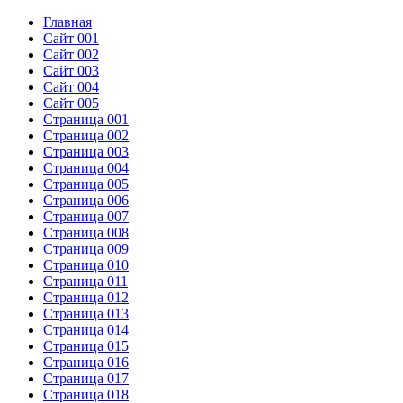
Главная
Сайт 001
Сайт 002
Сайт 003
Сайт 004
Сайт 005
Страница 001
Страница 002
Страница 003
Страница 004
Страница 005
Страница 006
Страница 007
Страница 008
Страница 009
Страница 010
Страница 011
Страница 012
Страница 013
Страница 014
Страница 015
Страница 016
Страница 017
Страница 018