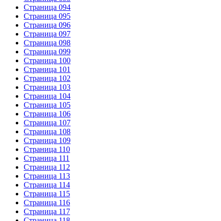
Страница 094
Страница 095
Страница 096
Страница 097
Страница 098
Страница 099
Страница 100
Страница 101
Страница 102
Страница 103
Страница 104
Страница 105
Страница 106
Страница 107
Страница 108
Страница 109
Страница 110
Страница 111
Страница 112
Страница 113
Страница 114
Страница 115
Страница 116
Страница 117
Страница 118