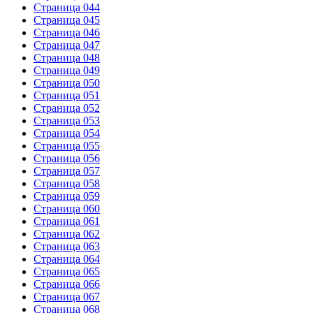
Страница 044
Страница 045
Страница 046
Страница 047
Страница 048
Страница 049
Страница 050
Страница 051
Страница 052
Страница 053
Страница 054
Страница 055
Страница 056
Страница 057
Страница 058
Страница 059
Страница 060
Страница 061
Страница 062
Страница 063
Страница 064
Страница 065
Страница 066
Страница 067
Страница 068