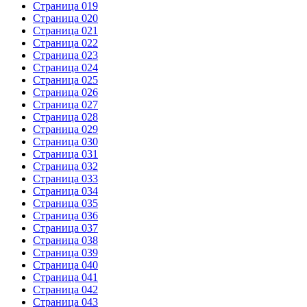
Страница 019
Страница 020
Страница 021
Страница 022
Страница 023
Страница 024
Страница 025
Страница 026
Страница 027
Страница 028
Страница 029
Страница 030
Страница 031
Страница 032
Страница 033
Страница 034
Страница 035
Страница 036
Страница 037
Страница 038
Страница 039
Страница 040
Страница 041
Страница 042
Страница 043