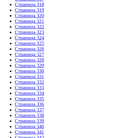
Страница 318
Страница 319
Страница 320
Страница 321
Страница 322
Страница 323
Страница 324
Страница 325
Страница 326
Страница 327
Страница 328
Страница 329
Страница 330
Страница 331
Страница 332
Страница 333
Страница 334
Страница 335
Страница 336
Страница 337
Страница 338
Страница 339
Страница 340
Страница 341
Страница 342