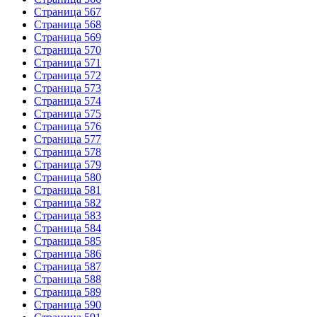
Страница 567
Страница 568
Страница 569
Страница 570
Страница 571
Страница 572
Страница 573
Страница 574
Страница 575
Страница 576
Страница 577
Страница 578
Страница 579
Страница 580
Страница 581
Страница 582
Страница 583
Страница 584
Страница 585
Страница 586
Страница 587
Страница 588
Страница 589
Страница 590