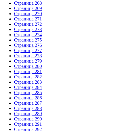
Страница 268
Страница 269
Страница 270
Страница 271
Страница 272
Страница 273
Страница 274
Страница 275
Страница 276
Страница 277
Страница 278
Страница 279
Страница 280
Страница 281
Страница 282
Страница 283
Страница 284
Страница 285
Страница 286
Страница 287
Страница 288
Страница 289
Страница 290
Страница 291
Страница 292