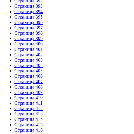
Страница 392
Страница 393
Страница 394
Страница 395
Страница 396
Страница 397
Страница 398
Страница 399
Страница 400
Страница 401
Страница 402
Страница 403
Страница 404
Страница 405
Страница 406
Страница 407
Страница 408
Страница 409
Страница 410
Страница 411
Страница 412
Страница 413
Страница 414
Страница 415
Страница 416