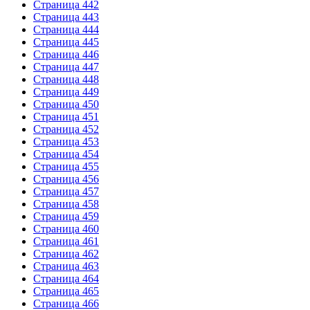
Страница 442
Страница 443
Страница 444
Страница 445
Страница 446
Страница 447
Страница 448
Страница 449
Страница 450
Страница 451
Страница 452
Страница 453
Страница 454
Страница 455
Страница 456
Страница 457
Страница 458
Страница 459
Страница 460
Страница 461
Страница 462
Страница 463
Страница 464
Страница 465
Страница 466