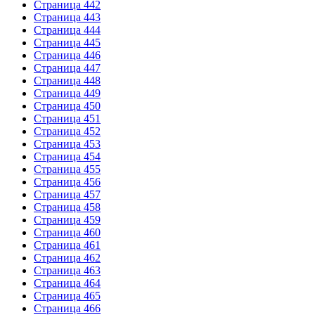
Страница 442
Страница 443
Страница 444
Страница 445
Страница 446
Страница 447
Страница 448
Страница 449
Страница 450
Страница 451
Страница 452
Страница 453
Страница 454
Страница 455
Страница 456
Страница 457
Страница 458
Страница 459
Страница 460
Страница 461
Страница 462
Страница 463
Страница 464
Страница 465
Страница 466