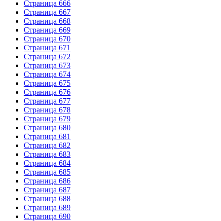
Страница 666
Страница 667
Страница 668
Страница 669
Страница 670
Страница 671
Страница 672
Страница 673
Страница 674
Страница 675
Страница 676
Страница 677
Страница 678
Страница 679
Страница 680
Страница 681
Страница 682
Страница 683
Страница 684
Страница 685
Страница 686
Страница 687
Страница 688
Страница 689
Страница 690