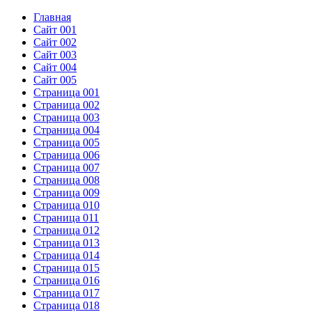
Главная
Сайт 001
Сайт 002
Сайт 003
Сайт 004
Сайт 005
Страница 001
Страница 002
Страница 003
Страница 004
Страница 005
Страница 006
Страница 007
Страница 008
Страница 009
Страница 010
Страница 011
Страница 012
Страница 013
Страница 014
Страница 015
Страница 016
Страница 017
Страница 018