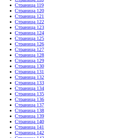
Страница 119
Страница 120
Страница 121
Страница 122
Страница 123
Страница 124
Страница 125
Страница 126
Страница 127
Страница 128
Страница 129
Страница 130
Страница 131
Страница 132
Страница 133
Страница 134
Страница 135
Страница 136
Страница 137
Страница 138
Страница 139
Страница 140
Страница 141
Страница 142