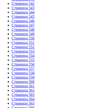
Страница 542
Страница 543
Страница 544
Страница 545
Страница 546
Страница 547
Страница 548
Страница 549
Страница 550
Страница 551
Страница 552
Страница 553
Страница 554
Страница 555
Страница 556
Страница 557
Страница 558
Страница 559
Страница 560
Страница 561
Страница 562
Страница 563
Страница 564
Страница 565
Страница 566