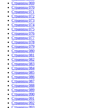
Страница 069
Страница 070
Страница 071
Страница 072
Страница 073
Страница 074
Страница 075
Страница 076
Страница 077
Страница 078
Страница 079
Страница 080
Страница 081
Страница 082
Страница 083
Страница 084
Страница 085
Страница 086
Страница 087
Страница 088
Страница 089
Страница 090
Страница 091
Страница 092
Страница 093