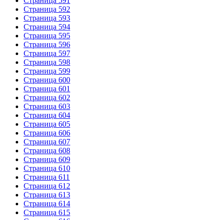
Страница 591
Страница 592
Страница 593
Страница 594
Страница 595
Страница 596
Страница 597
Страница 598
Страница 599
Страница 600
Страница 601
Страница 602
Страница 603
Страница 604
Страница 605
Страница 606
Страница 607
Страница 608
Страница 609
Страница 610
Страница 611
Страница 612
Страница 613
Страница 614
Страница 615