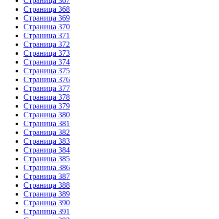
Страница 367
Страница 368
Страница 369
Страница 370
Страница 371
Страница 372
Страница 373
Страница 374
Страница 375
Страница 376
Страница 377
Страница 378
Страница 379
Страница 380
Страница 381
Страница 382
Страница 383
Страница 384
Страница 385
Страница 386
Страница 387
Страница 388
Страница 389
Страница 390
Страница 391