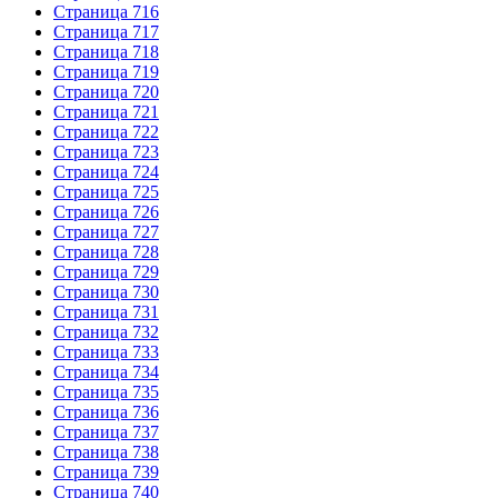
Страница 716
Страница 717
Страница 718
Страница 719
Страница 720
Страница 721
Страница 722
Страница 723
Страница 724
Страница 725
Страница 726
Страница 727
Страница 728
Страница 729
Страница 730
Страница 731
Страница 732
Страница 733
Страница 734
Страница 735
Страница 736
Страница 737
Страница 738
Страница 739
Страница 740