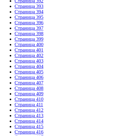
Страница 392
Страница 393
Страница 394
Страница 395
Страница 396
Страница 397
Страница 398
Страница 399
Страница 400
Страница 401
Страница 402
Страница 403
Страница 404
Страница 405
Страница 406
Страница 407
Страница 408
Страница 409
Страница 410
Страница 411
Страница 412
Страница 413
Страница 414
Страница 415
Страница 416