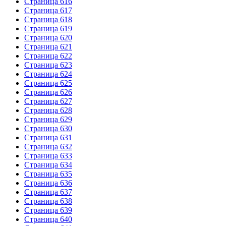
Страница 616
Страница 617
Страница 618
Страница 619
Страница 620
Страница 621
Страница 622
Страница 623
Страница 624
Страница 625
Страница 626
Страница 627
Страница 628
Страница 629
Страница 630
Страница 631
Страница 632
Страница 633
Страница 634
Страница 635
Страница 636
Страница 637
Страница 638
Страница 639
Страница 640