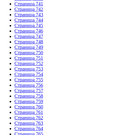
Страница 741
Страница 742
Страница 743
Страница 744
Страница 745
Страница 746
Страница 747
Страница 748
Страница 749
Страница 750
Страница 751
Страница 752
Страница 753
Страница 754
Страница 755
Страница 756
Страница 757
Страница 758
Страница 759
Страница 760
Страница 761
Страница 762
Страница 763
Страница 764
Страница 765