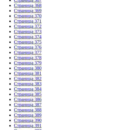
Страница 367
Страница 368
Страница 369
Страница 370
Страница 371
Страница 372
Страница 373
Страница 374
Страница 375
Страница 376
Страница 377
Страница 378
Страница 379
Страница 380
Страница 381
Страница 382
Страница 383
Страница 384
Страница 385
Страница 386
Страница 387
Страница 388
Страница 389
Страница 390
Страница 391