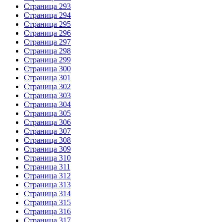
Страница 293
Страница 294
Страница 295
Страница 296
Страница 297
Страница 298
Страница 299
Страница 300
Страница 301
Страница 302
Страница 303
Страница 304
Страница 305
Страница 306
Страница 307
Страница 308
Страница 309
Страница 310
Страница 311
Страница 312
Страница 313
Страница 314
Страница 315
Страница 316
Страница 317