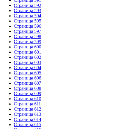
Страница 591
Страница 592
Страница 593
Страница 594
Страница 595
Страница 596
Страница 597
Страница 598
Страница 599
Страница 600
Страница 601
Страница 602
Страница 603
Страница 604
Страница 605
Страница 606
Страница 607
Страница 608
Страница 609
Страница 610
Страница 611
Страница 612
Страница 613
Страница 614
Страница 615