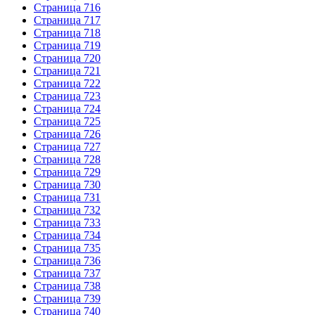
Страница 716
Страница 717
Страница 718
Страница 719
Страница 720
Страница 721
Страница 722
Страница 723
Страница 724
Страница 725
Страница 726
Страница 727
Страница 728
Страница 729
Страница 730
Страница 731
Страница 732
Страница 733
Страница 734
Страница 735
Страница 736
Страница 737
Страница 738
Страница 739
Страница 740