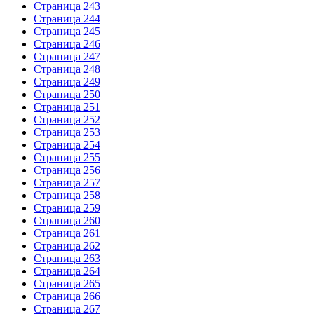
Страница 243
Страница 244
Страница 245
Страница 246
Страница 247
Страница 248
Страница 249
Страница 250
Страница 251
Страница 252
Страница 253
Страница 254
Страница 255
Страница 256
Страница 257
Страница 258
Страница 259
Страница 260
Страница 261
Страница 262
Страница 263
Страница 264
Страница 265
Страница 266
Страница 267