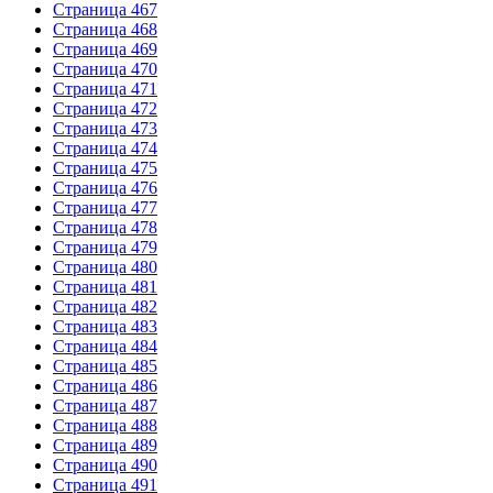
Страница 467
Страница 468
Страница 469
Страница 470
Страница 471
Страница 472
Страница 473
Страница 474
Страница 475
Страница 476
Страница 477
Страница 478
Страница 479
Страница 480
Страница 481
Страница 482
Страница 483
Страница 484
Страница 485
Страница 486
Страница 487
Страница 488
Страница 489
Страница 490
Страница 491