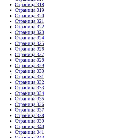
Страница 318
Страница 319
Страница 320
Страница 321
Страница 322
Страница 323
Страница 324
Страница 325
Страница 326
Страница 327
Страница 328
Страница 329
Страница 330
Страница 331
Страница 332
Страница 333
Страница 334
Страница 335
Страница 336
Страница 337
Страница 338
Страница 339
Страница 340
Страница 341
Страница 342