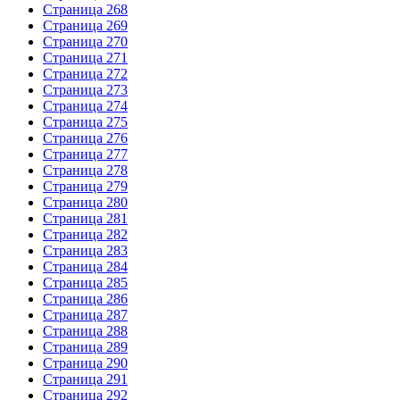
Страница 268
Страница 269
Страница 270
Страница 271
Страница 272
Страница 273
Страница 274
Страница 275
Страница 276
Страница 277
Страница 278
Страница 279
Страница 280
Страница 281
Страница 282
Страница 283
Страница 284
Страница 285
Страница 286
Страница 287
Страница 288
Страница 289
Страница 290
Страница 291
Страница 292