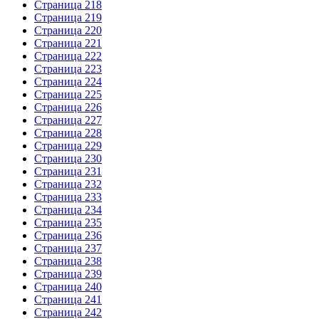
Страница 218
Страница 219
Страница 220
Страница 221
Страница 222
Страница 223
Страница 224
Страница 225
Страница 226
Страница 227
Страница 228
Страница 229
Страница 230
Страница 231
Страница 232
Страница 233
Страница 234
Страница 235
Страница 236
Страница 237
Страница 238
Страница 239
Страница 240
Страница 241
Страница 242