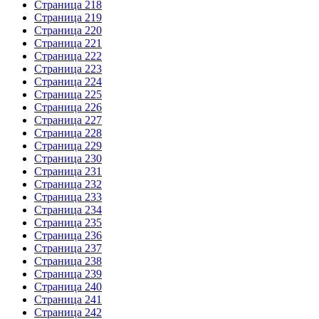
Страница 218
Страница 219
Страница 220
Страница 221
Страница 222
Страница 223
Страница 224
Страница 225
Страница 226
Страница 227
Страница 228
Страница 229
Страница 230
Страница 231
Страница 232
Страница 233
Страница 234
Страница 235
Страница 236
Страница 237
Страница 238
Страница 239
Страница 240
Страница 241
Страница 242