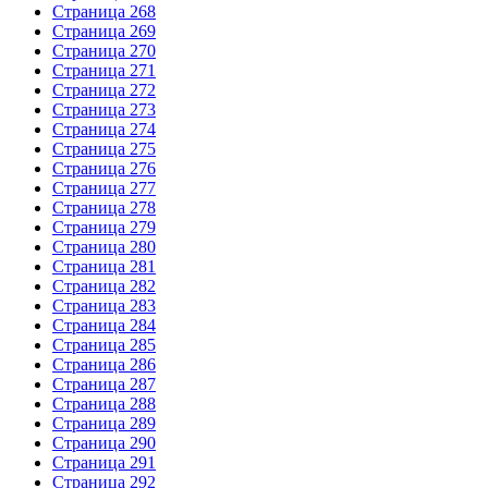
Страница 268
Страница 269
Страница 270
Страница 271
Страница 272
Страница 273
Страница 274
Страница 275
Страница 276
Страница 277
Страница 278
Страница 279
Страница 280
Страница 281
Страница 282
Страница 283
Страница 284
Страница 285
Страница 286
Страница 287
Страница 288
Страница 289
Страница 290
Страница 291
Страница 292