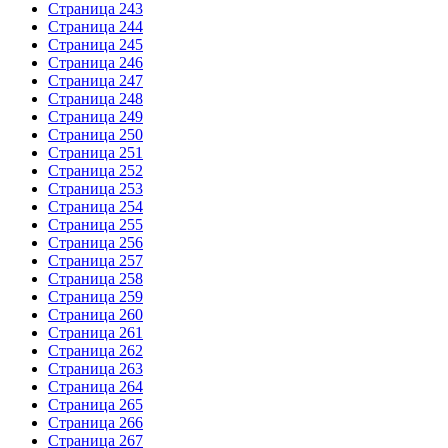
Страница 243
Страница 244
Страница 245
Страница 246
Страница 247
Страница 248
Страница 249
Страница 250
Страница 251
Страница 252
Страница 253
Страница 254
Страница 255
Страница 256
Страница 257
Страница 258
Страница 259
Страница 260
Страница 261
Страница 262
Страница 263
Страница 264
Страница 265
Страница 266
Страница 267