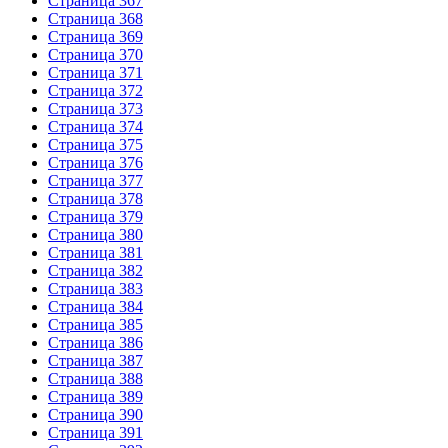
Страница 367
Страница 368
Страница 369
Страница 370
Страница 371
Страница 372
Страница 373
Страница 374
Страница 375
Страница 376
Страница 377
Страница 378
Страница 379
Страница 380
Страница 381
Страница 382
Страница 383
Страница 384
Страница 385
Страница 386
Страница 387
Страница 388
Страница 389
Страница 390
Страница 391