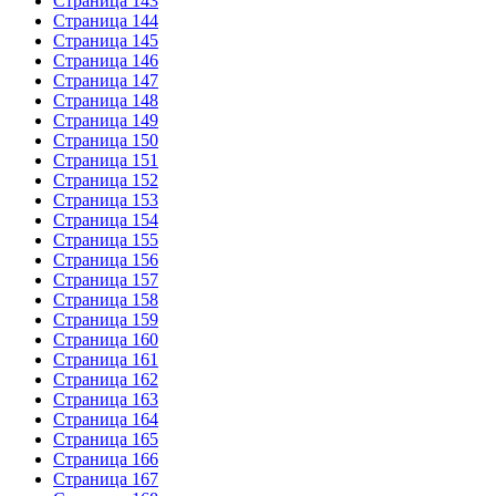
Страница 143
Страница 144
Страница 145
Страница 146
Страница 147
Страница 148
Страница 149
Страница 150
Страница 151
Страница 152
Страница 153
Страница 154
Страница 155
Страница 156
Страница 157
Страница 158
Страница 159
Страница 160
Страница 161
Страница 162
Страница 163
Страница 164
Страница 165
Страница 166
Страница 167