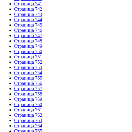
Страница 741
Страница 742
Страница 743
Страница 744
Страница 745
Страница 746
Страница 747
Страница 748
Страница 749
Страница 750
Страница 751
Страница 752
Страница 753
Страница 754
Страница 755
Страница 756
Страница 757
Страница 758
Страница 759
Страница 760
Страница 761
Страница 762
Страница 763
Страница 764
Страница 765