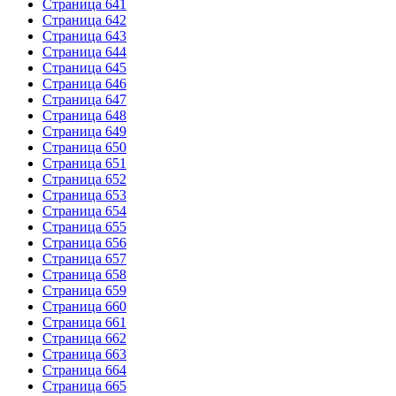
Страница 641
Страница 642
Страница 643
Страница 644
Страница 645
Страница 646
Страница 647
Страница 648
Страница 649
Страница 650
Страница 651
Страница 652
Страница 653
Страница 654
Страница 655
Страница 656
Страница 657
Страница 658
Страница 659
Страница 660
Страница 661
Страница 662
Страница 663
Страница 664
Страница 665