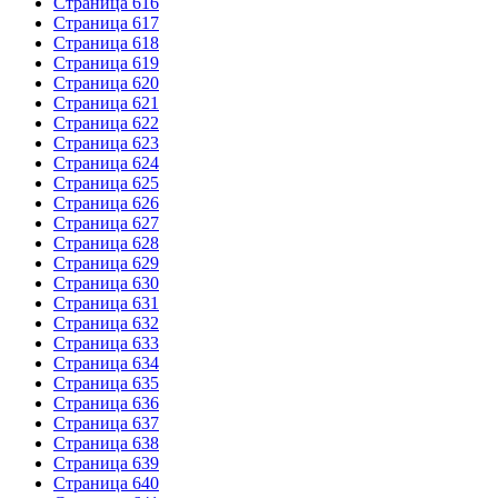
Страница 616
Страница 617
Страница 618
Страница 619
Страница 620
Страница 621
Страница 622
Страница 623
Страница 624
Страница 625
Страница 626
Страница 627
Страница 628
Страница 629
Страница 630
Страница 631
Страница 632
Страница 633
Страница 634
Страница 635
Страница 636
Страница 637
Страница 638
Страница 639
Страница 640