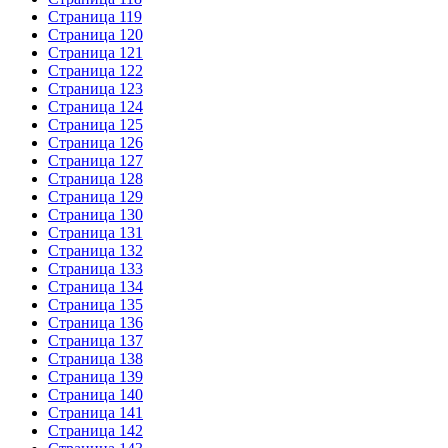
Страница 119
Страница 120
Страница 121
Страница 122
Страница 123
Страница 124
Страница 125
Страница 126
Страница 127
Страница 128
Страница 129
Страница 130
Страница 131
Страница 132
Страница 133
Страница 134
Страница 135
Страница 136
Страница 137
Страница 138
Страница 139
Страница 140
Страница 141
Страница 142