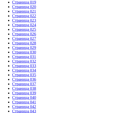
Страница 019
Страница 020
Страница 021
Страница 022
Страница 023
Страница 024
Страница 025
Страница 026
Страница 027
Страница 028
Страница 029
Страница 030
Страница 031
Страница 032
Страница 033
Страница 034
Страница 035
Страница 036
Страница 037
Страница 038
Страница 039
Страница 040
Страница 041
Страница 042
Страница 043