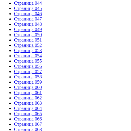
Страница 044
Страница 045
Страница 046
Страница 047
Страница 048
Страница 049
Страница 050
Страница 051
Страница 052
Страница 053
Страница 054
Страница 055
Страница 056
Страница 057
Страница 058
Страница 059
Страница 060
Страница 061
Страница 062
Страница 063
Страница 064
Страница 065
Страница 066
Страница 067
Страница 068