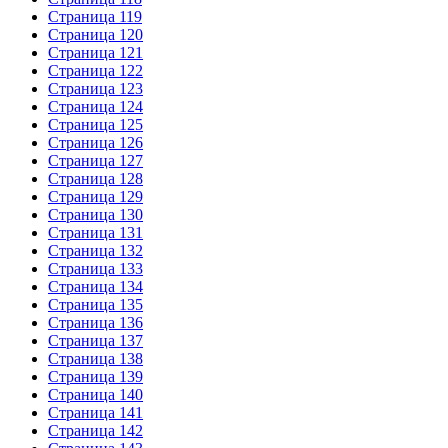
Страница 119
Страница 120
Страница 121
Страница 122
Страница 123
Страница 124
Страница 125
Страница 126
Страница 127
Страница 128
Страница 129
Страница 130
Страница 131
Страница 132
Страница 133
Страница 134
Страница 135
Страница 136
Страница 137
Страница 138
Страница 139
Страница 140
Страница 141
Страница 142