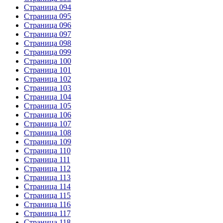
Страница 094
Страница 095
Страница 096
Страница 097
Страница 098
Страница 099
Страница 100
Страница 101
Страница 102
Страница 103
Страница 104
Страница 105
Страница 106
Страница 107
Страница 108
Страница 109
Страница 110
Страница 111
Страница 112
Страница 113
Страница 114
Страница 115
Страница 116
Страница 117
Страница 118