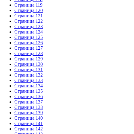
Страница 119
Страница 120
Страница 121
Страница 122
Страница 123
Страница 124
Страница 125
Страница 126
Страница 127
Страница 128
Страница 129
Страница 130
Страница 131
Страница 132
Страница 133
Страница 134
Страница 135
Страница 136
Страница 137
Страница 138
Страница 139
Страница 140
Страница 141
Страница 142