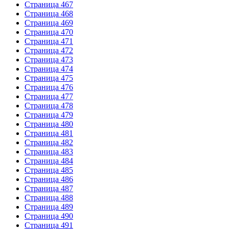
Страница 467
Страница 468
Страница 469
Страница 470
Страница 471
Страница 472
Страница 473
Страница 474
Страница 475
Страница 476
Страница 477
Страница 478
Страница 479
Страница 480
Страница 481
Страница 482
Страница 483
Страница 484
Страница 485
Страница 486
Страница 487
Страница 488
Страница 489
Страница 490
Страница 491