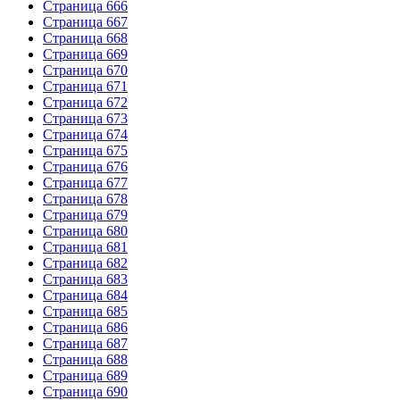
Страница 666
Страница 667
Страница 668
Страница 669
Страница 670
Страница 671
Страница 672
Страница 673
Страница 674
Страница 675
Страница 676
Страница 677
Страница 678
Страница 679
Страница 680
Страница 681
Страница 682
Страница 683
Страница 684
Страница 685
Страница 686
Страница 687
Страница 688
Страница 689
Страница 690