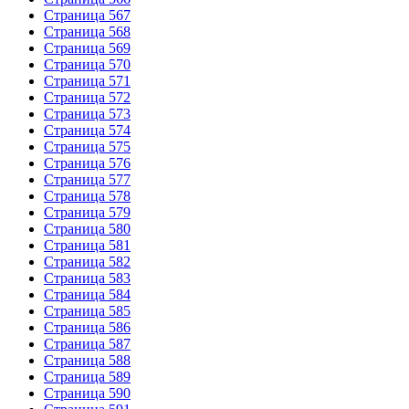
Страница 567
Страница 568
Страница 569
Страница 570
Страница 571
Страница 572
Страница 573
Страница 574
Страница 575
Страница 576
Страница 577
Страница 578
Страница 579
Страница 580
Страница 581
Страница 582
Страница 583
Страница 584
Страница 585
Страница 586
Страница 587
Страница 588
Страница 589
Страница 590