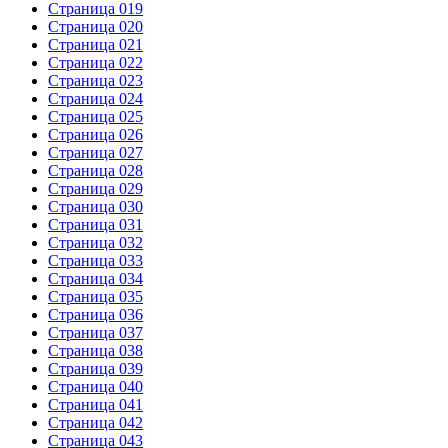
Страница 019
Страница 020
Страница 021
Страница 022
Страница 023
Страница 024
Страница 025
Страница 026
Страница 027
Страница 028
Страница 029
Страница 030
Страница 031
Страница 032
Страница 033
Страница 034
Страница 035
Страница 036
Страница 037
Страница 038
Страница 039
Страница 040
Страница 041
Страница 042
Страница 043