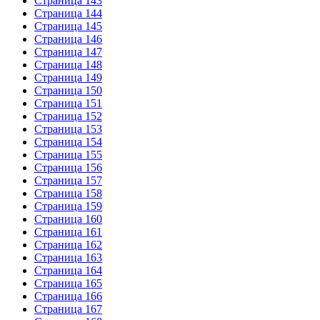
Страница 143
Страница 144
Страница 145
Страница 146
Страница 147
Страница 148
Страница 149
Страница 150
Страница 151
Страница 152
Страница 153
Страница 154
Страница 155
Страница 156
Страница 157
Страница 158
Страница 159
Страница 160
Страница 161
Страница 162
Страница 163
Страница 164
Страница 165
Страница 166
Страница 167