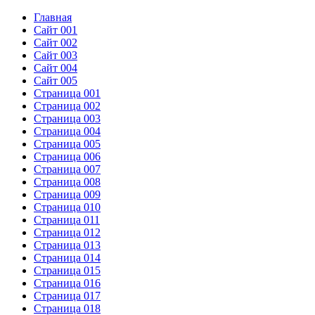
Главная
Сайт 001
Сайт 002
Сайт 003
Сайт 004
Сайт 005
Страница 001
Страница 002
Страница 003
Страница 004
Страница 005
Страница 006
Страница 007
Страница 008
Страница 009
Страница 010
Страница 011
Страница 012
Страница 013
Страница 014
Страница 015
Страница 016
Страница 017
Страница 018