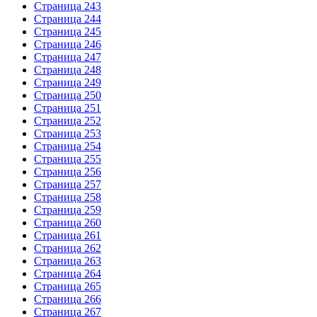
Страница 243
Страница 244
Страница 245
Страница 246
Страница 247
Страница 248
Страница 249
Страница 250
Страница 251
Страница 252
Страница 253
Страница 254
Страница 255
Страница 256
Страница 257
Страница 258
Страница 259
Страница 260
Страница 261
Страница 262
Страница 263
Страница 264
Страница 265
Страница 266
Страница 267