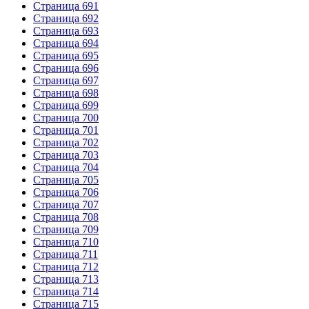
Страница 691
Страница 692
Страница 693
Страница 694
Страница 695
Страница 696
Страница 697
Страница 698
Страница 699
Страница 700
Страница 701
Страница 702
Страница 703
Страница 704
Страница 705
Страница 706
Страница 707
Страница 708
Страница 709
Страница 710
Страница 711
Страница 712
Страница 713
Страница 714
Страница 715