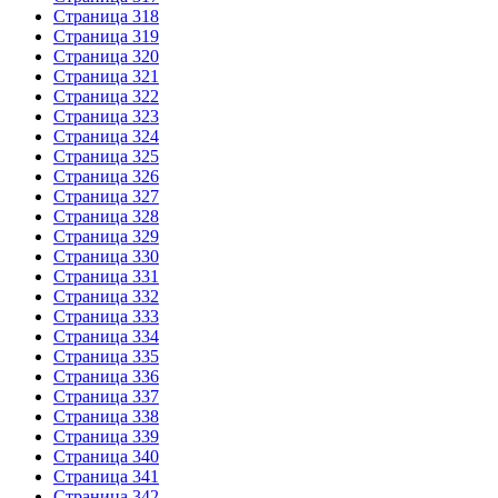
Страница 318
Страница 319
Страница 320
Страница 321
Страница 322
Страница 323
Страница 324
Страница 325
Страница 326
Страница 327
Страница 328
Страница 329
Страница 330
Страница 331
Страница 332
Страница 333
Страница 334
Страница 335
Страница 336
Страница 337
Страница 338
Страница 339
Страница 340
Страница 341
Страница 342