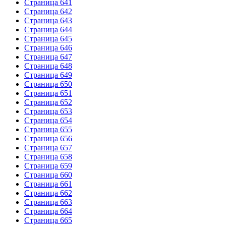
Страница 641
Страница 642
Страница 643
Страница 644
Страница 645
Страница 646
Страница 647
Страница 648
Страница 649
Страница 650
Страница 651
Страница 652
Страница 653
Страница 654
Страница 655
Страница 656
Страница 657
Страница 658
Страница 659
Страница 660
Страница 661
Страница 662
Страница 663
Страница 664
Страница 665