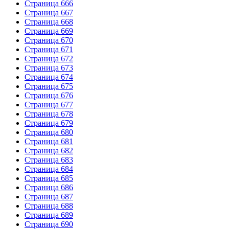
Страница 666
Страница 667
Страница 668
Страница 669
Страница 670
Страница 671
Страница 672
Страница 673
Страница 674
Страница 675
Страница 676
Страница 677
Страница 678
Страница 679
Страница 680
Страница 681
Страница 682
Страница 683
Страница 684
Страница 685
Страница 686
Страница 687
Страница 688
Страница 689
Страница 690