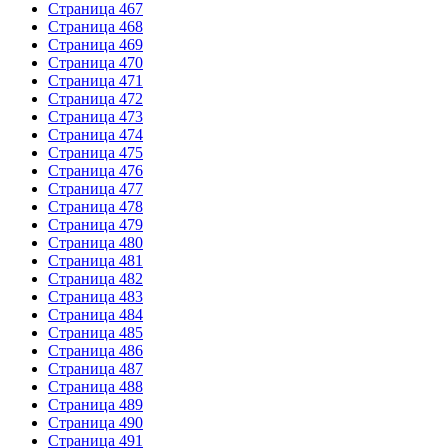
Страница 467
Страница 468
Страница 469
Страница 470
Страница 471
Страница 472
Страница 473
Страница 474
Страница 475
Страница 476
Страница 477
Страница 478
Страница 479
Страница 480
Страница 481
Страница 482
Страница 483
Страница 484
Страница 485
Страница 486
Страница 487
Страница 488
Страница 489
Страница 490
Страница 491