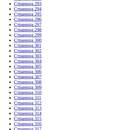
Страница 293
Страница 294
Страница 295
Страница 296
Страница 297
Страница 298
Страница 299
Страница 300
Страница 301
Страница 302
Страница 303
Страница 304
Страница 305
Страница 306
Страница 307
Страница 308
Страница 309
Страница 310
Страница 311
Страница 312
Страница 313
Страница 314
Страница 315
Страница 316
Страница 317