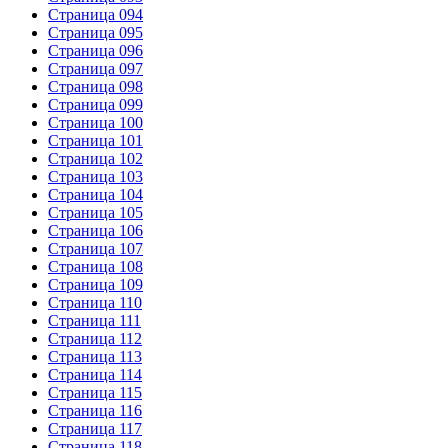
Страница 094
Страница 095
Страница 096
Страница 097
Страница 098
Страница 099
Страница 100
Страница 101
Страница 102
Страница 103
Страница 104
Страница 105
Страница 106
Страница 107
Страница 108
Страница 109
Страница 110
Страница 111
Страница 112
Страница 113
Страница 114
Страница 115
Страница 116
Страница 117
Страница 118