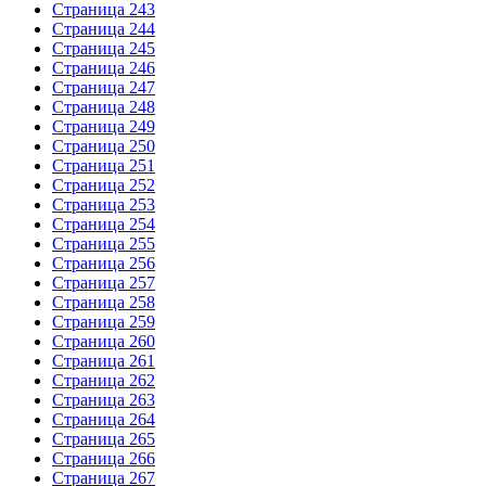
Страница 243
Страница 244
Страница 245
Страница 246
Страница 247
Страница 248
Страница 249
Страница 250
Страница 251
Страница 252
Страница 253
Страница 254
Страница 255
Страница 256
Страница 257
Страница 258
Страница 259
Страница 260
Страница 261
Страница 262
Страница 263
Страница 264
Страница 265
Страница 266
Страница 267