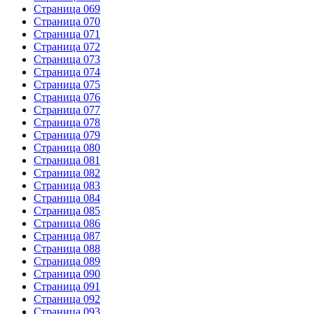
Страница 069
Страница 070
Страница 071
Страница 072
Страница 073
Страница 074
Страница 075
Страница 076
Страница 077
Страница 078
Страница 079
Страница 080
Страница 081
Страница 082
Страница 083
Страница 084
Страница 085
Страница 086
Страница 087
Страница 088
Страница 089
Страница 090
Страница 091
Страница 092
Страница 093