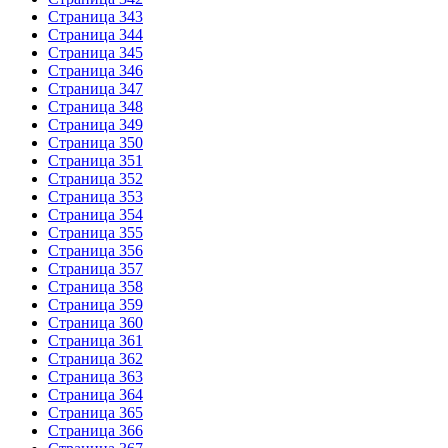
Страница 343
Страница 344
Страница 345
Страница 346
Страница 347
Страница 348
Страница 349
Страница 350
Страница 351
Страница 352
Страница 353
Страница 354
Страница 355
Страница 356
Страница 357
Страница 358
Страница 359
Страница 360
Страница 361
Страница 362
Страница 363
Страница 364
Страница 365
Страница 366