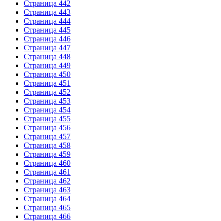
Страница 442
Страница 443
Страница 444
Страница 445
Страница 446
Страница 447
Страница 448
Страница 449
Страница 450
Страница 451
Страница 452
Страница 453
Страница 454
Страница 455
Страница 456
Страница 457
Страница 458
Страница 459
Страница 460
Страница 461
Страница 462
Страница 463
Страница 464
Страница 465
Страница 466