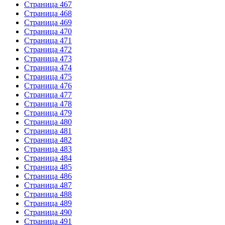
Страница 467
Страница 468
Страница 469
Страница 470
Страница 471
Страница 472
Страница 473
Страница 474
Страница 475
Страница 476
Страница 477
Страница 478
Страница 479
Страница 480
Страница 481
Страница 482
Страница 483
Страница 484
Страница 485
Страница 486
Страница 487
Страница 488
Страница 489
Страница 490
Страница 491