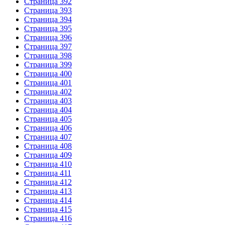
Страница 392
Страница 393
Страница 394
Страница 395
Страница 396
Страница 397
Страница 398
Страница 399
Страница 400
Страница 401
Страница 402
Страница 403
Страница 404
Страница 405
Страница 406
Страница 407
Страница 408
Страница 409
Страница 410
Страница 411
Страница 412
Страница 413
Страница 414
Страница 415
Страница 416