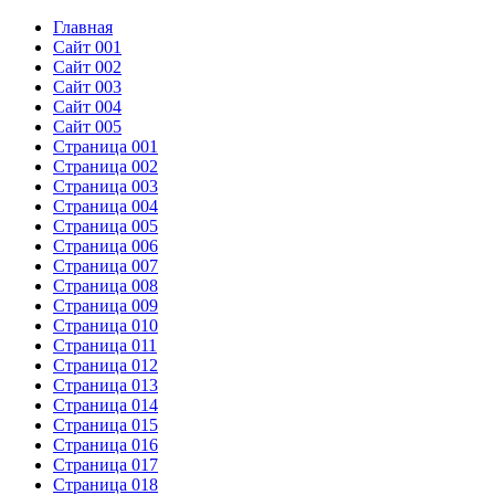
Главная
Сайт 001
Сайт 002
Сайт 003
Сайт 004
Сайт 005
Страница 001
Страница 002
Страница 003
Страница 004
Страница 005
Страница 006
Страница 007
Страница 008
Страница 009
Страница 010
Страница 011
Страница 012
Страница 013
Страница 014
Страница 015
Страница 016
Страница 017
Страница 018