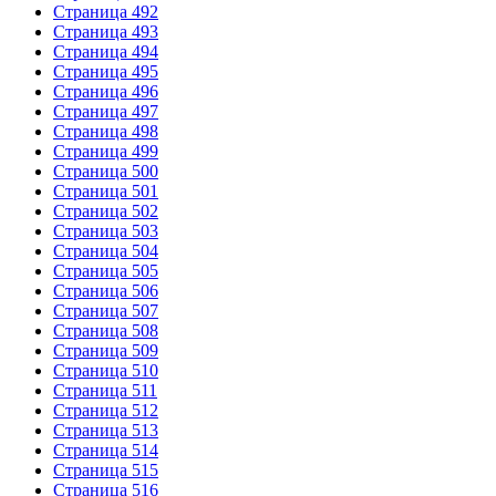
Страница 492
Страница 493
Страница 494
Страница 495
Страница 496
Страница 497
Страница 498
Страница 499
Страница 500
Страница 501
Страница 502
Страница 503
Страница 504
Страница 505
Страница 506
Страница 507
Страница 508
Страница 509
Страница 510
Страница 511
Страница 512
Страница 513
Страница 514
Страница 515
Страница 516