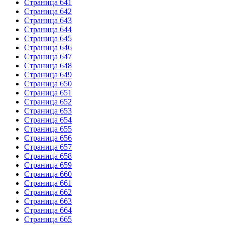
Страница 641
Страница 642
Страница 643
Страница 644
Страница 645
Страница 646
Страница 647
Страница 648
Страница 649
Страница 650
Страница 651
Страница 652
Страница 653
Страница 654
Страница 655
Страница 656
Страница 657
Страница 658
Страница 659
Страница 660
Страница 661
Страница 662
Страница 663
Страница 664
Страница 665