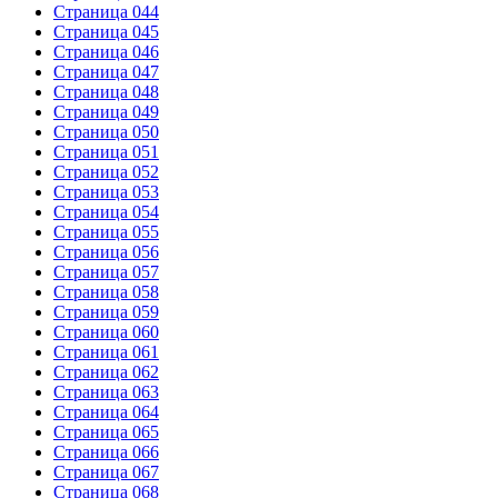
Страница 044
Страница 045
Страница 046
Страница 047
Страница 048
Страница 049
Страница 050
Страница 051
Страница 052
Страница 053
Страница 054
Страница 055
Страница 056
Страница 057
Страница 058
Страница 059
Страница 060
Страница 061
Страница 062
Страница 063
Страница 064
Страница 065
Страница 066
Страница 067
Страница 068