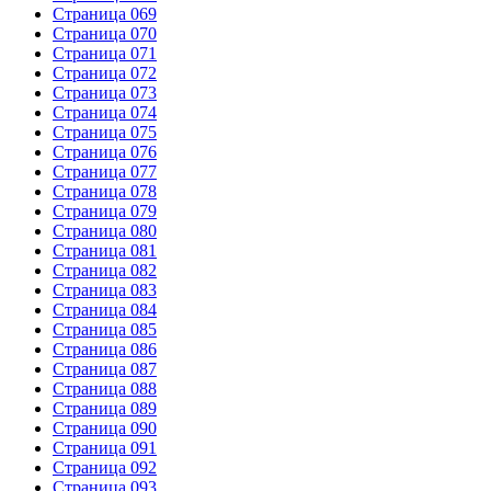
Страница 069
Страница 070
Страница 071
Страница 072
Страница 073
Страница 074
Страница 075
Страница 076
Страница 077
Страница 078
Страница 079
Страница 080
Страница 081
Страница 082
Страница 083
Страница 084
Страница 085
Страница 086
Страница 087
Страница 088
Страница 089
Страница 090
Страница 091
Страница 092
Страница 093