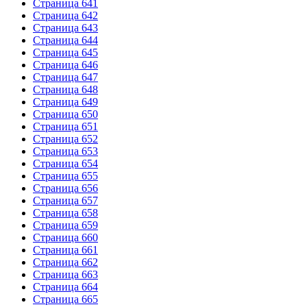
Страница 641
Страница 642
Страница 643
Страница 644
Страница 645
Страница 646
Страница 647
Страница 648
Страница 649
Страница 650
Страница 651
Страница 652
Страница 653
Страница 654
Страница 655
Страница 656
Страница 657
Страница 658
Страница 659
Страница 660
Страница 661
Страница 662
Страница 663
Страница 664
Страница 665