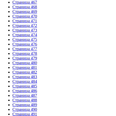
Страница 467
Страница 468
Страница 469
Страница 470
Страница 471
Страница 472
Страница 473
Страница 474
Страница 475
Страница 476
Страница 477
Страница 478
Страница 479
Страница 480
Страница 481
Страница 482
Страница 483
Страница 484
Страница 485
Страница 486
Страница 487
Страница 488
Страница 489
Страница 490
Страница 491