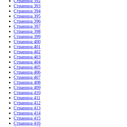
Страница 392
Страница 393
Страница 394
Страница 395
Страница 396
Страница 397
Страница 398
Страница 399
Страница 400
Страница 401
Страница 402
Страница 403
Страница 404
Страница 405
Страница 406
Страница 407
Страница 408
Страница 409
Страница 410
Страница 411
Страница 412
Страница 413
Страница 414
Страница 415
Страница 416