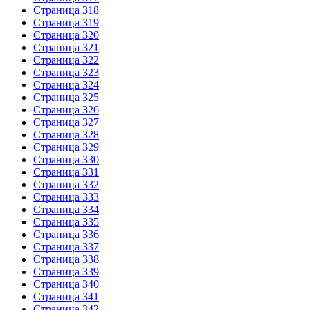
Страница 318
Страница 319
Страница 320
Страница 321
Страница 322
Страница 323
Страница 324
Страница 325
Страница 326
Страница 327
Страница 328
Страница 329
Страница 330
Страница 331
Страница 332
Страница 333
Страница 334
Страница 335
Страница 336
Страница 337
Страница 338
Страница 339
Страница 340
Страница 341
Страница 342