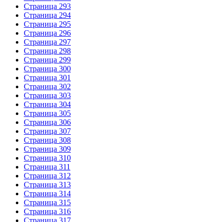
Страница 293
Страница 294
Страница 295
Страница 296
Страница 297
Страница 298
Страница 299
Страница 300
Страница 301
Страница 302
Страница 303
Страница 304
Страница 305
Страница 306
Страница 307
Страница 308
Страница 309
Страница 310
Страница 311
Страница 312
Страница 313
Страница 314
Страница 315
Страница 316
Страница 317