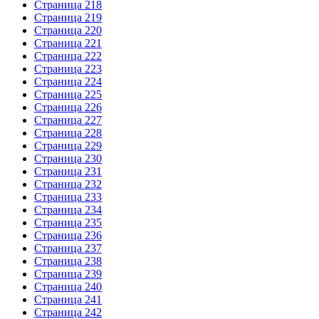
Страница 218
Страница 219
Страница 220
Страница 221
Страница 222
Страница 223
Страница 224
Страница 225
Страница 226
Страница 227
Страница 228
Страница 229
Страница 230
Страница 231
Страница 232
Страница 233
Страница 234
Страница 235
Страница 236
Страница 237
Страница 238
Страница 239
Страница 240
Страница 241
Страница 242