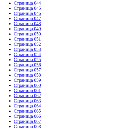
Страница 044
Страница 045
Страница 046
Страница 047
Страница 048
Страница 049
Страница 050
Страница 051
Страница 052
Страница 053
Страница 054
Страница 055
Страница 056
Страница 057
Страница 058
Страница 059
Страница 060
Страница 061
Страница 062
Страница 063
Страница 064
Страница 065
Страница 066
Страница 067
Страница 068