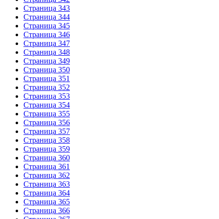
Страница 343
Страница 344
Страница 345
Страница 346
Страница 347
Страница 348
Страница 349
Страница 350
Страница 351
Страница 352
Страница 353
Страница 354
Страница 355
Страница 356
Страница 357
Страница 358
Страница 359
Страница 360
Страница 361
Страница 362
Страница 363
Страница 364
Страница 365
Страница 366