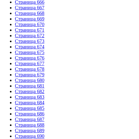
Страница 666
Страница 667
Страница 668
Страница 669
Страница 670
Страница 671
Страница 672
Страница 673
Страница 674
Страница 675
Страница 676
Страница 677
Страница 678
Страница 679
Страница 680
Страница 681
Страница 682
Страница 683
Страница 684
Страница 685
Страница 686
Страница 687
Страница 688
Страница 689
Страница 690