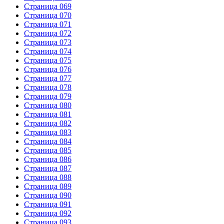
Страница 069
Страница 070
Страница 071
Страница 072
Страница 073
Страница 074
Страница 075
Страница 076
Страница 077
Страница 078
Страница 079
Страница 080
Страница 081
Страница 082
Страница 083
Страница 084
Страница 085
Страница 086
Страница 087
Страница 088
Страница 089
Страница 090
Страница 091
Страница 092
Страница 093