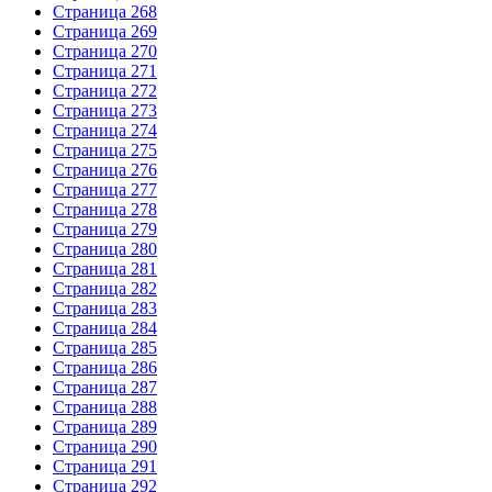
Страница 268
Страница 269
Страница 270
Страница 271
Страница 272
Страница 273
Страница 274
Страница 275
Страница 276
Страница 277
Страница 278
Страница 279
Страница 280
Страница 281
Страница 282
Страница 283
Страница 284
Страница 285
Страница 286
Страница 287
Страница 288
Страница 289
Страница 290
Страница 291
Страница 292