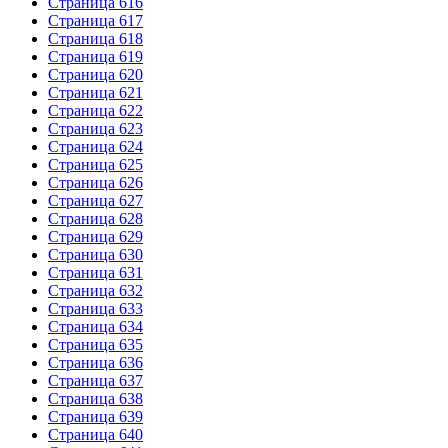
Страница 616
Страница 617
Страница 618
Страница 619
Страница 620
Страница 621
Страница 622
Страница 623
Страница 624
Страница 625
Страница 626
Страница 627
Страница 628
Страница 629
Страница 630
Страница 631
Страница 632
Страница 633
Страница 634
Страница 635
Страница 636
Страница 637
Страница 638
Страница 639
Страница 640