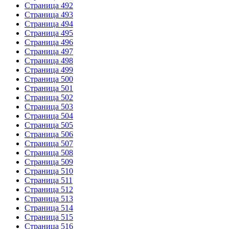
Страница 492
Страница 493
Страница 494
Страница 495
Страница 496
Страница 497
Страница 498
Страница 499
Страница 500
Страница 501
Страница 502
Страница 503
Страница 504
Страница 505
Страница 506
Страница 507
Страница 508
Страница 509
Страница 510
Страница 511
Страница 512
Страница 513
Страница 514
Страница 515
Страница 516