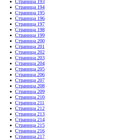
Страница 193
Страница 194
Страница 195
Страница 196
Страница 197
Страница 198
Страница 199
Страница 200
Страница 201
Страница 202
Страница 203
Страница 204
Страница 205
Страница 206
Страница 207
Страница 208
Страница 209
Страница 210
Страница 211
Страница 212
Страница 213
Страница 214
Страница 215
Страница 216
Страница 217