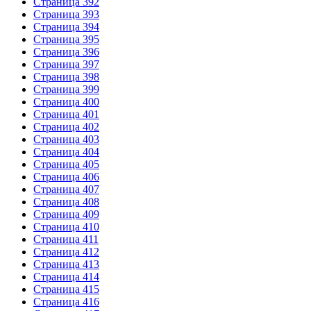
Страница 392
Страница 393
Страница 394
Страница 395
Страница 396
Страница 397
Страница 398
Страница 399
Страница 400
Страница 401
Страница 402
Страница 403
Страница 404
Страница 405
Страница 406
Страница 407
Страница 408
Страница 409
Страница 410
Страница 411
Страница 412
Страница 413
Страница 414
Страница 415
Страница 416