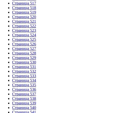
Страница 517
Страница 518
Страница 519
Страница 520
Страница 521
Страница 522
Страница 523
Страница 524
Страница 525
Страница 526
Страница 527
Страница 528
Страница 529
Страница 530
Страница 531
Страница 532
Страница 533
Страница 534
Страница 535
Страница 536
Страница 537
Страница 538
Страница 539
Страница 540
Страница 541