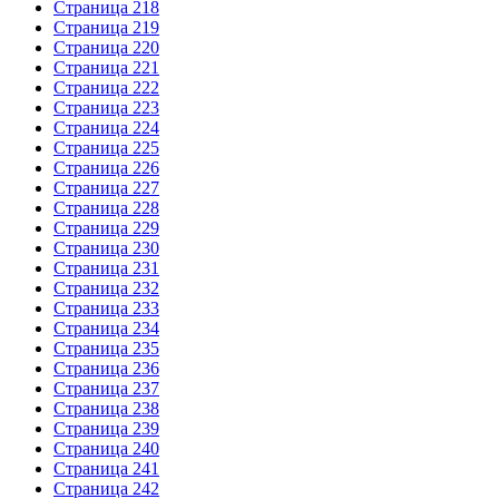
Страница 218
Страница 219
Страница 220
Страница 221
Страница 222
Страница 223
Страница 224
Страница 225
Страница 226
Страница 227
Страница 228
Страница 229
Страница 230
Страница 231
Страница 232
Страница 233
Страница 234
Страница 235
Страница 236
Страница 237
Страница 238
Страница 239
Страница 240
Страница 241
Страница 242