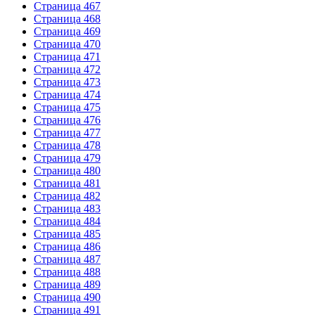
Страница 467
Страница 468
Страница 469
Страница 470
Страница 471
Страница 472
Страница 473
Страница 474
Страница 475
Страница 476
Страница 477
Страница 478
Страница 479
Страница 480
Страница 481
Страница 482
Страница 483
Страница 484
Страница 485
Страница 486
Страница 487
Страница 488
Страница 489
Страница 490
Страница 491