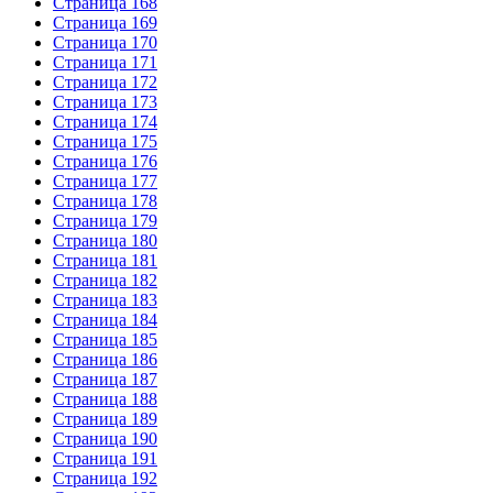
Страница 168
Страница 169
Страница 170
Страница 171
Страница 172
Страница 173
Страница 174
Страница 175
Страница 176
Страница 177
Страница 178
Страница 179
Страница 180
Страница 181
Страница 182
Страница 183
Страница 184
Страница 185
Страница 186
Страница 187
Страница 188
Страница 189
Страница 190
Страница 191
Страница 192