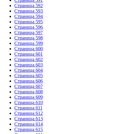
Страница 591
Страница 592
Страница 593
Страница 594
Страница 595
Страница 596
Страница 597
Страница 598
Страница 599
Страница 600
Страница 601
Страница 602
Страница 603
Страница 604
Страница 605
Страница 606
Страница 607
Страница 608
Страница 609
Страница 610
Страница 611
Страница 612
Страница 613
Страница 614
Страница 615