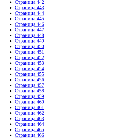
Страница 442
Страница 443
Страница 444
Страница 445
Страница 446
Страница 447
Страница 448
Страница 449
Страница 450
Страница 451
Страница 452
Страница 453
Страница 454
Страница 455
Страница 456
Страница 457
Страница 458
Страница 459
Страница 460
Страница 461
Страница 462
Страница 463
Страница 464
Страница 465
Страница 466