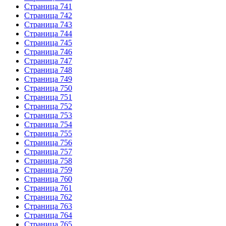
Страница 741
Страница 742
Страница 743
Страница 744
Страница 745
Страница 746
Страница 747
Страница 748
Страница 749
Страница 750
Страница 751
Страница 752
Страница 753
Страница 754
Страница 755
Страница 756
Страница 757
Страница 758
Страница 759
Страница 760
Страница 761
Страница 762
Страница 763
Страница 764
Страница 765