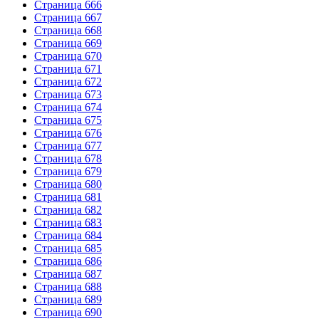
Страница 666
Страница 667
Страница 668
Страница 669
Страница 670
Страница 671
Страница 672
Страница 673
Страница 674
Страница 675
Страница 676
Страница 677
Страница 678
Страница 679
Страница 680
Страница 681
Страница 682
Страница 683
Страница 684
Страница 685
Страница 686
Страница 687
Страница 688
Страница 689
Страница 690