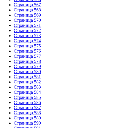
Страница 567
Страница 568
Страница 569
Страница 570
Страница 571
Страница 572
Страница 573
Страница 574
Страница 575
Страница 576
Страница 577
Страница 578
Страница 579
Страница 580
Страница 581
Страница 582
Страница 583
Страница 584
Страница 585
Страница 586
Страница 587
Страница 588
Страница 589
Страница 590