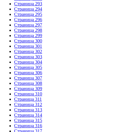
Страница 293
Страница 294
Страница 295
Страница 296
Страница 297
Страница 298
Страница 299
Страница 300
Страница 301
Страница 302
Страница 303
Страница 304
Страница 305
Страница 306
Страница 307
Страница 308
Страница 309
Страница 310
Страница 311
Страница 312
Страница 313
Страница 314
Страница 315
Страница 316
Страница 317