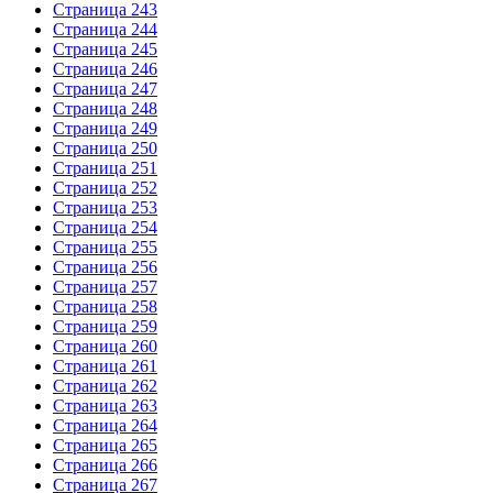
Страница 243
Страница 244
Страница 245
Страница 246
Страница 247
Страница 248
Страница 249
Страница 250
Страница 251
Страница 252
Страница 253
Страница 254
Страница 255
Страница 256
Страница 257
Страница 258
Страница 259
Страница 260
Страница 261
Страница 262
Страница 263
Страница 264
Страница 265
Страница 266
Страница 267