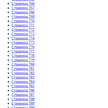
Страница 766
Страница 767
Страница 768
Страница 769
Страница 770
Страница 771
Страница 772
Страница 773
Страница 774
Страница 775
Страница 776
Страница 777
Страница 778
Страница 779
Страница 780
Страница 781
Страница 782
Страница 783
Страница 784
Страница 785
Страница 786
Страница 787
Страница 788
Страница 789
Страница 790