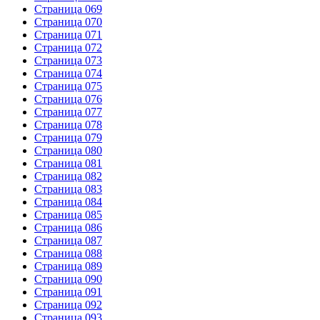
Страница 069
Страница 070
Страница 071
Страница 072
Страница 073
Страница 074
Страница 075
Страница 076
Страница 077
Страница 078
Страница 079
Страница 080
Страница 081
Страница 082
Страница 083
Страница 084
Страница 085
Страница 086
Страница 087
Страница 088
Страница 089
Страница 090
Страница 091
Страница 092
Страница 093