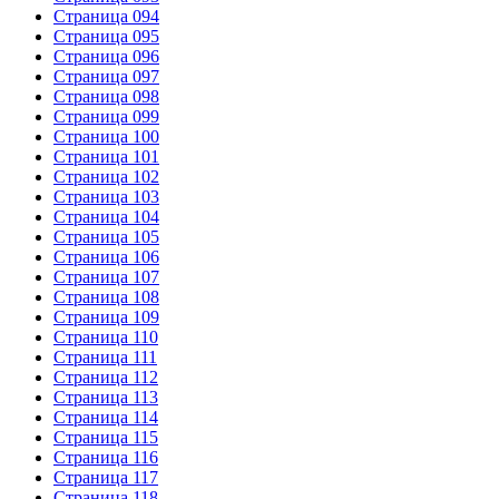
Страница 094
Страница 095
Страница 096
Страница 097
Страница 098
Страница 099
Страница 100
Страница 101
Страница 102
Страница 103
Страница 104
Страница 105
Страница 106
Страница 107
Страница 108
Страница 109
Страница 110
Страница 111
Страница 112
Страница 113
Страница 114
Страница 115
Страница 116
Страница 117
Страница 118