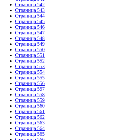
Страница 542
Страница 543
Страница 544
Страница 545
Страница 546
Страница 547
Страница 548
Страница 549
Страница 550
Страница 551
Страница 552
Страница 553
Страница 554
Страница 555
Страница 556
Страница 557
Страница 558
Страница 559
Страница 560
Страница 561
Страница 562
Страница 563
Страница 564
Страница 565
Страница 566