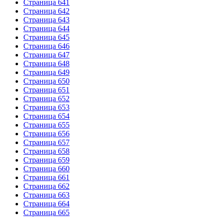
Страница 641
Страница 642
Страница 643
Страница 644
Страница 645
Страница 646
Страница 647
Страница 648
Страница 649
Страница 650
Страница 651
Страница 652
Страница 653
Страница 654
Страница 655
Страница 656
Страница 657
Страница 658
Страница 659
Страница 660
Страница 661
Страница 662
Страница 663
Страница 664
Страница 665