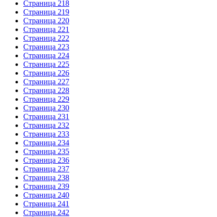
Страница 218
Страница 219
Страница 220
Страница 221
Страница 222
Страница 223
Страница 224
Страница 225
Страница 226
Страница 227
Страница 228
Страница 229
Страница 230
Страница 231
Страница 232
Страница 233
Страница 234
Страница 235
Страница 236
Страница 237
Страница 238
Страница 239
Страница 240
Страница 241
Страница 242