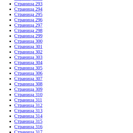
Страница 293
Страница 294
Страница 295
Страница 296
Страница 297
Страница 298
Страница 299
Страница 300
Страница 301
Страница 302
Страница 303
Страница 304
Страница 305
Страница 306
Страница 307
Страница 308
Страница 309
Страница 310
Страница 311
Страница 312
Страница 313
Страница 314
Страница 315
Страница 316
Страница 317