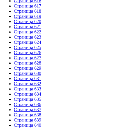
Страница 616
Страница 617
Страница 618
Страница 619
Страница 620
Страница 621
Страница 622
Страница 623
Страница 624
Страница 625
Страница 626
Страница 627
Страница 628
Страница 629
Страница 630
Страница 631
Страница 632
Страница 633
Страница 634
Страница 635
Страница 636
Страница 637
Страница 638
Страница 639
Страница 640