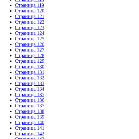
Страница 119
Страница 120
Страница 121
Страница 122
Страница 123
Страница 124
Страница 125
Страница 126
Страница 127
Страница 128
Страница 129
Страница 130
Страница 131
Страница 132
Страница 133
Страница 134
Страница 135
Страница 136
Страница 137
Страница 138
Страница 139
Страница 140
Страница 141
Страница 142