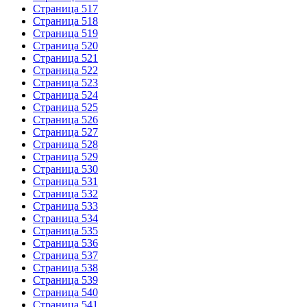
Страница 517
Страница 518
Страница 519
Страница 520
Страница 521
Страница 522
Страница 523
Страница 524
Страница 525
Страница 526
Страница 527
Страница 528
Страница 529
Страница 530
Страница 531
Страница 532
Страница 533
Страница 534
Страница 535
Страница 536
Страница 537
Страница 538
Страница 539
Страница 540
Страница 541