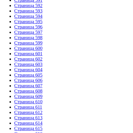
Страница 591
Страница 592
Страница 593
Страница 594
Страница 595
Страница 596
Страница 597
Страница 598
Страница 599
Страница 600
Страница 601
Страница 602
Страница 603
Страница 604
Страница 605
Страница 606
Страница 607
Страница 608
Страница 609
Страница 610
Страница 611
Страница 612
Страница 613
Страница 614
Страница 615