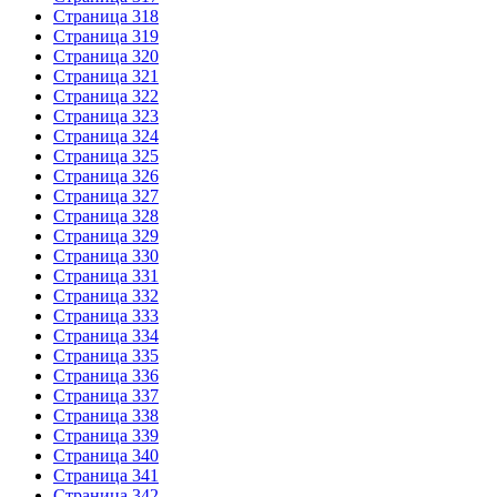
Страница 318
Страница 319
Страница 320
Страница 321
Страница 322
Страница 323
Страница 324
Страница 325
Страница 326
Страница 327
Страница 328
Страница 329
Страница 330
Страница 331
Страница 332
Страница 333
Страница 334
Страница 335
Страница 336
Страница 337
Страница 338
Страница 339
Страница 340
Страница 341
Страница 342