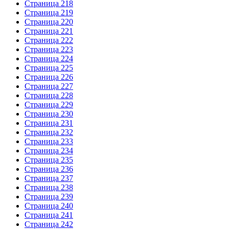
Страница 218
Страница 219
Страница 220
Страница 221
Страница 222
Страница 223
Страница 224
Страница 225
Страница 226
Страница 227
Страница 228
Страница 229
Страница 230
Страница 231
Страница 232
Страница 233
Страница 234
Страница 235
Страница 236
Страница 237
Страница 238
Страница 239
Страница 240
Страница 241
Страница 242