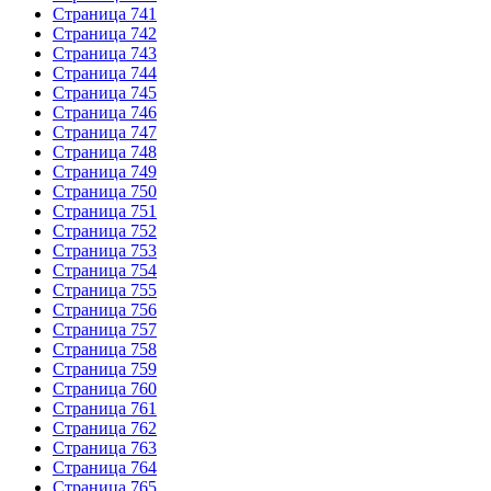
Страница 741
Страница 742
Страница 743
Страница 744
Страница 745
Страница 746
Страница 747
Страница 748
Страница 749
Страница 750
Страница 751
Страница 752
Страница 753
Страница 754
Страница 755
Страница 756
Страница 757
Страница 758
Страница 759
Страница 760
Страница 761
Страница 762
Страница 763
Страница 764
Страница 765