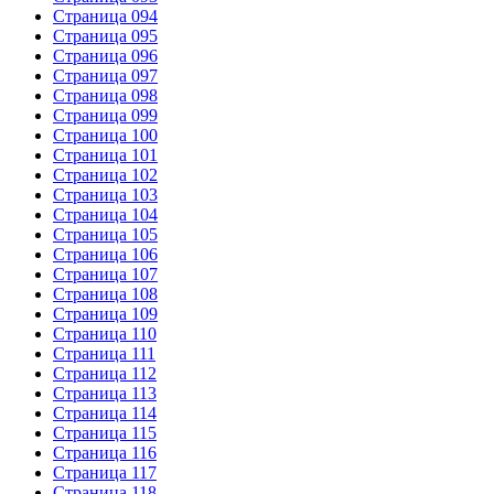
Страница 094
Страница 095
Страница 096
Страница 097
Страница 098
Страница 099
Страница 100
Страница 101
Страница 102
Страница 103
Страница 104
Страница 105
Страница 106
Страница 107
Страница 108
Страница 109
Страница 110
Страница 111
Страница 112
Страница 113
Страница 114
Страница 115
Страница 116
Страница 117
Страница 118