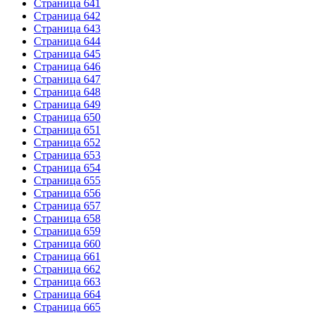
Страница 641
Страница 642
Страница 643
Страница 644
Страница 645
Страница 646
Страница 647
Страница 648
Страница 649
Страница 650
Страница 651
Страница 652
Страница 653
Страница 654
Страница 655
Страница 656
Страница 657
Страница 658
Страница 659
Страница 660
Страница 661
Страница 662
Страница 663
Страница 664
Страница 665