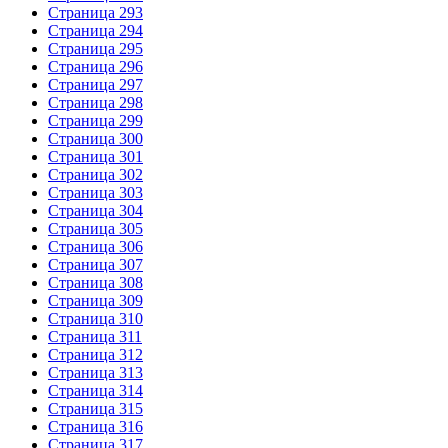
Страница 293
Страница 294
Страница 295
Страница 296
Страница 297
Страница 298
Страница 299
Страница 300
Страница 301
Страница 302
Страница 303
Страница 304
Страница 305
Страница 306
Страница 307
Страница 308
Страница 309
Страница 310
Страница 311
Страница 312
Страница 313
Страница 314
Страница 315
Страница 316
Страница 317