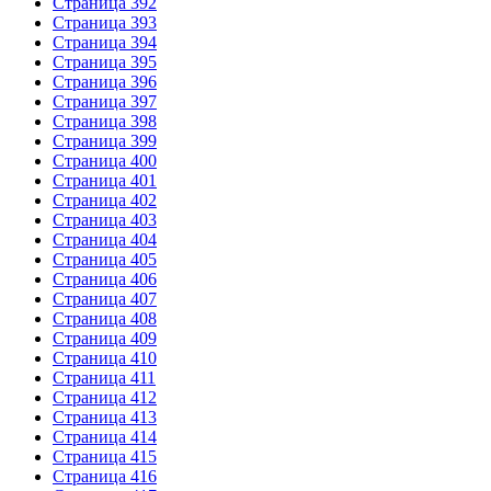
Страница 392
Страница 393
Страница 394
Страница 395
Страница 396
Страница 397
Страница 398
Страница 399
Страница 400
Страница 401
Страница 402
Страница 403
Страница 404
Страница 405
Страница 406
Страница 407
Страница 408
Страница 409
Страница 410
Страница 411
Страница 412
Страница 413
Страница 414
Страница 415
Страница 416