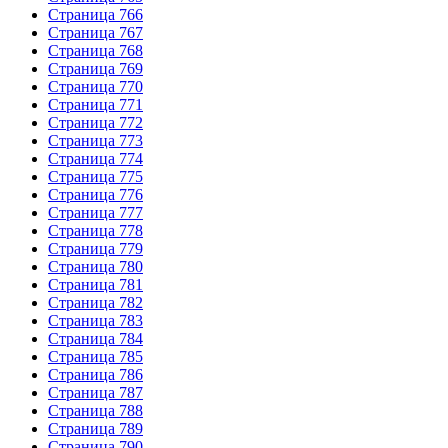
Страница 766
Страница 767
Страница 768
Страница 769
Страница 770
Страница 771
Страница 772
Страница 773
Страница 774
Страница 775
Страница 776
Страница 777
Страница 778
Страница 779
Страница 780
Страница 781
Страница 782
Страница 783
Страница 784
Страница 785
Страница 786
Страница 787
Страница 788
Страница 789
Страница 790