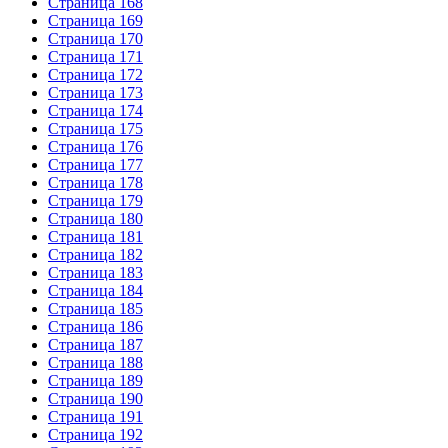
Страница 168
Страница 169
Страница 170
Страница 171
Страница 172
Страница 173
Страница 174
Страница 175
Страница 176
Страница 177
Страница 178
Страница 179
Страница 180
Страница 181
Страница 182
Страница 183
Страница 184
Страница 185
Страница 186
Страница 187
Страница 188
Страница 189
Страница 190
Страница 191
Страница 192