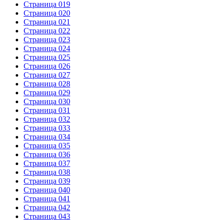
Страница 019
Страница 020
Страница 021
Страница 022
Страница 023
Страница 024
Страница 025
Страница 026
Страница 027
Страница 028
Страница 029
Страница 030
Страница 031
Страница 032
Страница 033
Страница 034
Страница 035
Страница 036
Страница 037
Страница 038
Страница 039
Страница 040
Страница 041
Страница 042
Страница 043