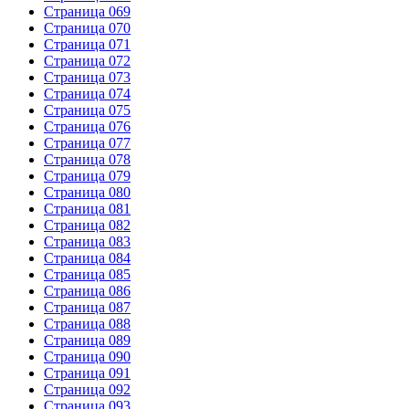
Страница 069
Страница 070
Страница 071
Страница 072
Страница 073
Страница 074
Страница 075
Страница 076
Страница 077
Страница 078
Страница 079
Страница 080
Страница 081
Страница 082
Страница 083
Страница 084
Страница 085
Страница 086
Страница 087
Страница 088
Страница 089
Страница 090
Страница 091
Страница 092
Страница 093