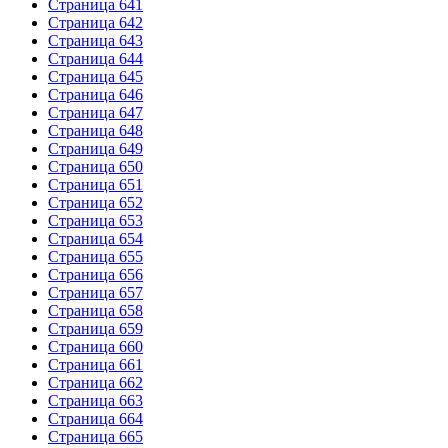
Страница 641
Страница 642
Страница 643
Страница 644
Страница 645
Страница 646
Страница 647
Страница 648
Страница 649
Страница 650
Страница 651
Страница 652
Страница 653
Страница 654
Страница 655
Страница 656
Страница 657
Страница 658
Страница 659
Страница 660
Страница 661
Страница 662
Страница 663
Страница 664
Страница 665