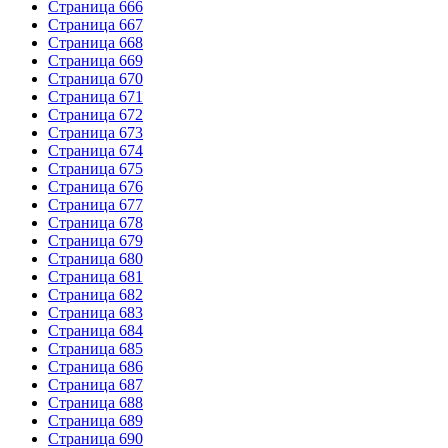
Страница 666
Страница 667
Страница 668
Страница 669
Страница 670
Страница 671
Страница 672
Страница 673
Страница 674
Страница 675
Страница 676
Страница 677
Страница 678
Страница 679
Страница 680
Страница 681
Страница 682
Страница 683
Страница 684
Страница 685
Страница 686
Страница 687
Страница 688
Страница 689
Страница 690