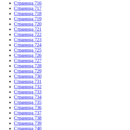
Страница 716
Страница 717
Страница 718
Страница 719
Страница 720
Страница 721
Страница 722
Страница 723
Страница 724
Страница 725
Страница 726
Страница 727
Страница 728
Страница 729
Страница 730
Страница 731
Страница 732
Страница 733
Страница 734
Страница 735
Страница 736
Страница 737
Страница 738
Страница 739
Страница 740