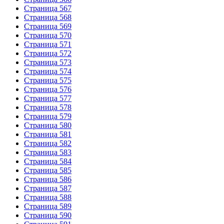
Страница 567
Страница 568
Страница 569
Страница 570
Страница 571
Страница 572
Страница 573
Страница 574
Страница 575
Страница 576
Страница 577
Страница 578
Страница 579
Страница 580
Страница 581
Страница 582
Страница 583
Страница 584
Страница 585
Страница 586
Страница 587
Страница 588
Страница 589
Страница 590