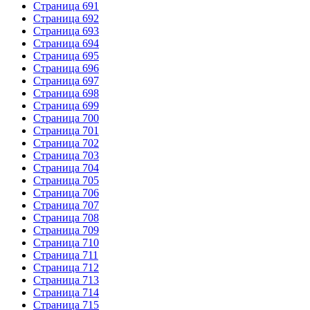
Страница 691
Страница 692
Страница 693
Страница 694
Страница 695
Страница 696
Страница 697
Страница 698
Страница 699
Страница 700
Страница 701
Страница 702
Страница 703
Страница 704
Страница 705
Страница 706
Страница 707
Страница 708
Страница 709
Страница 710
Страница 711
Страница 712
Страница 713
Страница 714
Страница 715