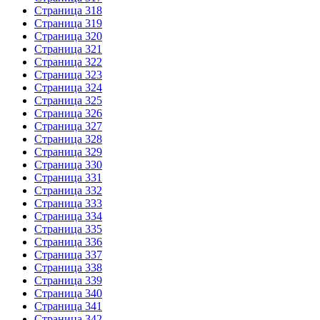
Страница 318
Страница 319
Страница 320
Страница 321
Страница 322
Страница 323
Страница 324
Страница 325
Страница 326
Страница 327
Страница 328
Страница 329
Страница 330
Страница 331
Страница 332
Страница 333
Страница 334
Страница 335
Страница 336
Страница 337
Страница 338
Страница 339
Страница 340
Страница 341
Страница 342