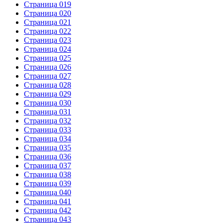
Страница 019
Страница 020
Страница 021
Страница 022
Страница 023
Страница 024
Страница 025
Страница 026
Страница 027
Страница 028
Страница 029
Страница 030
Страница 031
Страница 032
Страница 033
Страница 034
Страница 035
Страница 036
Страница 037
Страница 038
Страница 039
Страница 040
Страница 041
Страница 042
Страница 043