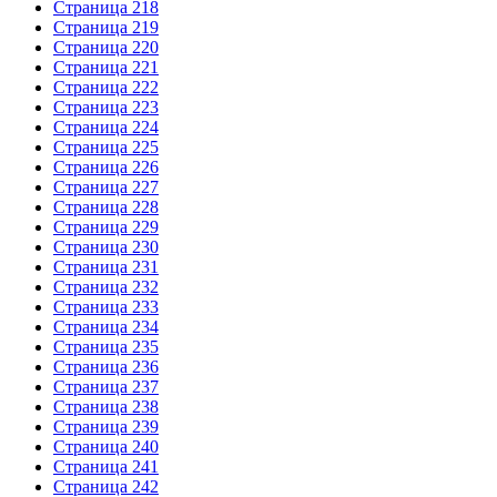
Страница 218
Страница 219
Страница 220
Страница 221
Страница 222
Страница 223
Страница 224
Страница 225
Страница 226
Страница 227
Страница 228
Страница 229
Страница 230
Страница 231
Страница 232
Страница 233
Страница 234
Страница 235
Страница 236
Страница 237
Страница 238
Страница 239
Страница 240
Страница 241
Страница 242