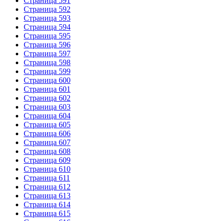
Страница 591
Страница 592
Страница 593
Страница 594
Страница 595
Страница 596
Страница 597
Страница 598
Страница 599
Страница 600
Страница 601
Страница 602
Страница 603
Страница 604
Страница 605
Страница 606
Страница 607
Страница 608
Страница 609
Страница 610
Страница 611
Страница 612
Страница 613
Страница 614
Страница 615