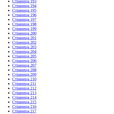
Страница 193
Страница 194
Страница 195
Страница 196
Страница 197
Страница 198
Страница 199
Страница 200
Страница 201
Страница 202
Страница 203
Страница 204
Страница 205
Страница 206
Страница 207
Страница 208
Страница 209
Страница 210
Страница 211
Страница 212
Страница 213
Страница 214
Страница 215
Страница 216
Страница 217